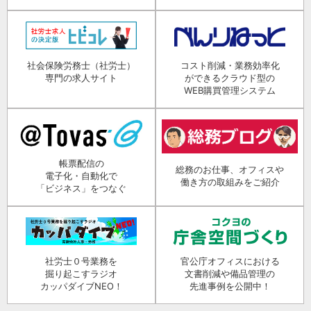
社会保険労務士（社労士）
コスト削減・業務効率化
専門の求人サイト
ができるクラウド型の
WEB購買管理システム
帳票配信の
総務のお仕事、オフィスや
電子化・自動化で
働き方の取組みをご紹介
「ビジネス」をつなぐ
社労士０号業務を
官公庁オフィスにおける
掘り起こすラジオ
文書削減や備品管理の
カッパダイブNEO！
先進事例を公開中！