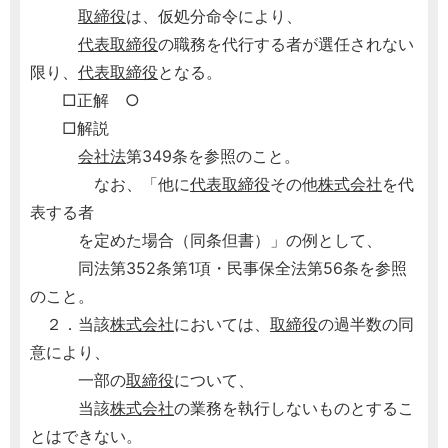
取締役
は、仮処分命令により、
代表取締役
の職務を代行する者が選任されない
限り、
代表取締役
となる。
□正解 ○
□解説
会社法
第349条を参照のこと。
なお、「他に
代表取締役
その他
株式会社
を代
表する者
を定めた場合（同条但書）」の例として、
同法第352条第1項・民事保全法第56条を参照
のこと。
２．当該
株式会社
においては、
取締役
の過半数の同
意により、
一部の
取締役
について、
当該
株式会社
の業務を執行しないものとするこ
とはできない。