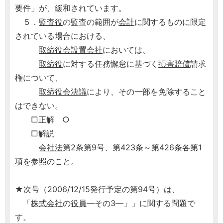
要件」が、緩和されています。
５．
監査役
の監査の範囲が
会計
に関するものに限定
されている場合における、
取締役会設置会社
においては、
取締役
に対する任務懈怠に基づく
損害賠償
請求
権について、
取締役会決議
により、その一部を免除すること
はできない。
□正解 ○
□解説
会社法
第2条第9号、第423条～第426条各第1
項を参照のこと。
★次号（2006/12/15発行予定の第94号）は、
「
株式会社
の
役員
―その3―」」に関する問題で
す。