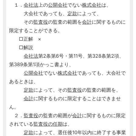
１．
会社法
上の
公開会社
でない
株式会社
は、
大会社であっても、
定款
によって、
その
監査役
の監査の範囲を
会計
に関するものに
限定することができる。
□正解 ×
□解説
会社法
第2条第6号・第11号、第328条第2項、
第389条第1項かっこ書より、
公開会社
でない
株式会社
であっても、大会社で
あるときは、
定款
によって、その
監査役
の監査の範囲を、
会計
に関するものに限定することはできませ
ん。
２．
監査役
の監査の範囲が
会計
に関するものに限定
されている
監査役の任期
は、
定款
によって、選任後10年以内に終了する事業