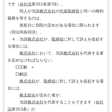
です（
会社法
第352条第1項）。
同人が当該
株式会社
の
代表取締役
と同一の権利
義務を有するのは、
仮処分に別段の定めがある場合に限られます
（同法同条同項）。
４．当該
株式会社
が、
取締役
に対して訴えを提起す
る場合には、
株式会社
において、当該
株式会社
を代表する者
を定めなければならない。
□正解 ×
□解説
株式会社
が、
取締役
に対して訴えを提起する場
合には、
株主総会
が定めた者が、
当該
株式会社
を代表することもできます（
会社
法
第353条）が、