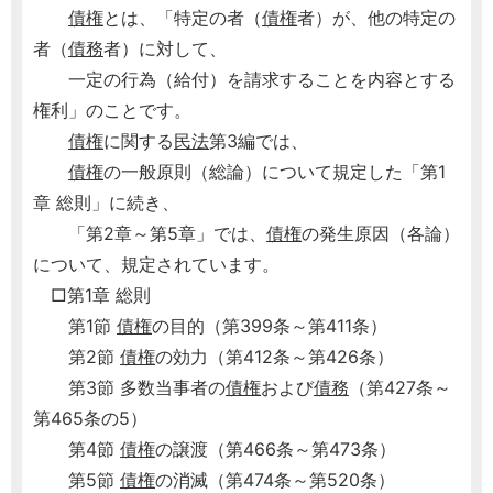
債権
とは、「特定の者（
債権
者）が、他の特定の
者（
債務
者）に対して、
一定の行為（給付）を請求することを内容とする
権利」のことです。
債権
に関する
民法
第3編では、
債権
の一般原則（総論）について規定した「第1
章 総則」に続き、
「第2章～第5章」では、
債権
の発生原因（各論）
について、規定されています。
□第1章 総則
第1節
債権
の目的（第399条～第411条）
第2節
債権
の効力（第412条～第426条）
第3節 多数当事者の
債権
および
債務
（第427条～
第465条の5）
第4節
債権
の譲渡（第466条～第473条）
第5節
債権
の消滅（第474条～第520条）