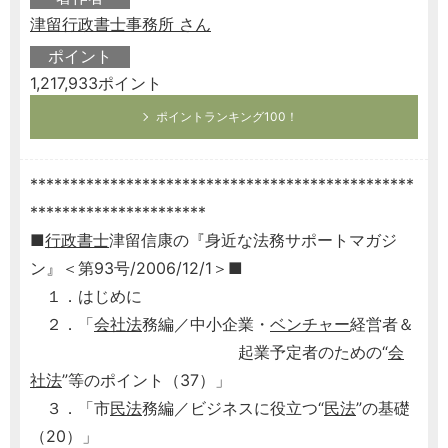
津留行政書士事務所 さん
ポイント
1,217,933ポイント
ポイントランキング100！
************************************************
**********************
■
行政書士
津留信康の『身近な法務サポートマガジ
ン』＜第93号/2006/12/1＞■
１．はじめに
２．「
会社法
務編／中小企業・
ベンチャー
経営者＆
起業予定者のための“
会
社法
”等のポイント（37）」
３．「市
民法
務編／ビジネスに役立つ“
民法
”の基礎
（20）」