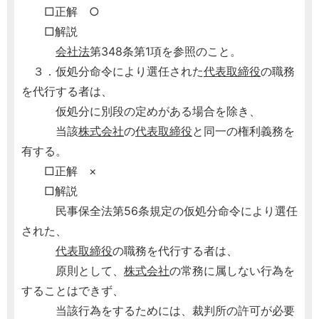
□正解 ○
□解説
会社法
第348条第1項を参照のこと。
３．仮処分命令により選任された
代表取締役
の職務
を代行する者は、
仮処分に別段の定めがある場合を除き、
当該
株式会社
の
代表取締役
と同一の権利義務を
有する。
□正解 ×
□解説
民事保全法第56条規定の仮処分命令により選任
された、
代表取締役
の職務を代行する者は、
原則として、
株式会社
の常務に属しない行為を
することはできず、
当該行為をするためには、裁判所の許可が必要