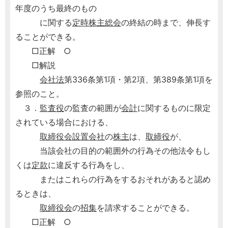
年度のうち最終のもの
に関する
定時株主総会
の終結の時まで、伸長す
ることができる。
□正解 ○
□解説
会社法
第336条第1項・第2項、第389条第1項を
参照のこと。
３．
監査役
の監査の範囲が
会計
に関するものに限定
されている場合における、
取締役会設置会社
の
株主
は、
取締役
が、
当該会社の目的の範囲外の行為その他法令もし
くは
定款
に違反する行為をし、
またはこれらの行為をするおそれがあると認め
るときは、
取締役会
の
招集
を請求することができる。
□正解 ○