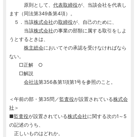
原則として、
代表取締役
が、当該会社を代表し
ます（同法第349条第4項）。
５．当該
株式会社
の
取締役
が、自己のために、
当該
株式会社
の事業の部類に属する取引をしよ
うとするときは、
株主総会
においてその承認を受けなければなら
ない。
□正解 ○
□解説
会社法
第356条第1項第1号を参照のこと。
＜午前の部・第35問／
監査役
が設置されている
株式会
社
＞
■
監査役
が設置されている
株式会社
に関する次の1～5
の記述のうち、
正しいものはどれか。