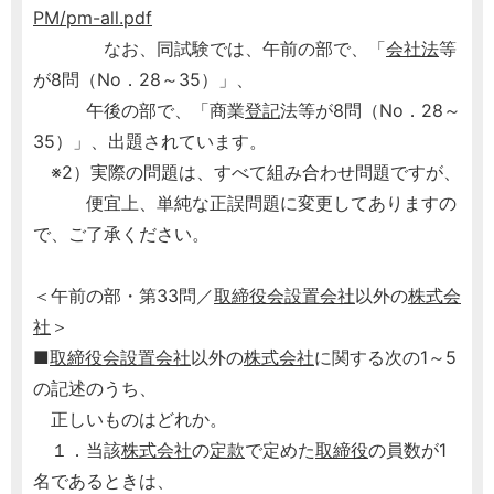
PM/pm-all.pdf
なお、同試験では、午前の部で、「
会社法
等
が8問（No．28～35）」、
午後の部で、「商業
登記
法等が8問（No．28～
35）」、出題されています。
※2）実際の問題は、すべて組み合わせ問題ですが、
便宜上、単純な正誤問題に変更してありますの
で、ご了承ください。
＜午前の部・第33問／
取締役会設置会社
以外の
株式会
社
＞
■
取締役会設置会社
以外の
株式会社
に関する次の1～5
の記述のうち、
正しいものはどれか。
１．当該
株式会社
の
定款
で定めた
取締役
の員数が1
名であるときは、