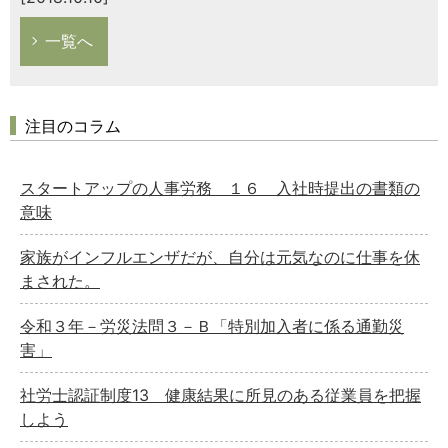
一覧へ
注目のコラム
スタートアップの人事労務 １６ 入社時提出の書類の
意味
家族がインフルエンザだが、自分は元気なのに仕事を休
まされた。
令和３年－労災法問３－Ｂ「特別加入者に係る通勤災
害」
社労士認証制度13 健康結果に所見のある従業員を把握
しよう