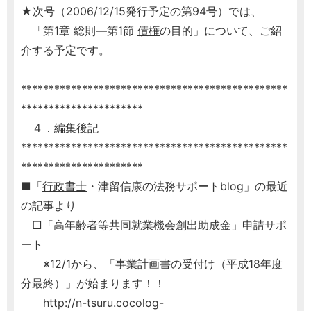
★次号（2006/12/15発行予定の第94号）では、
「第1章 総則―第1節
債権
の目的」について、ご紹
介する予定です。
************************************************
**********************
４．編集後記
************************************************
**********************
■「
行政書士
・津留信康の法務サポートblog」の最近
の記事より
□「高年齢者等共同就業機会創出
助成金
」申請サポ
ート
※12/1から、「事業計画書の受付け（平成18年度
分最終）」が始まります！！
http://n-tsuru.cocolog-