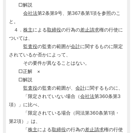
□解説
会社法
第2条第9号、第367条第1項を参照のこ
と。
４．
株主
による
取締役
の行為の
差止請求
権の行使に
ついては、
監査役
の監査の範囲が
会計
に関するものに限定
されているか否かによって、
その要件が異なることはない。
□正解 ×
□解説
監査役
の監査の範囲が、
会計
に関するものに、
「限定されていない場合（
会社法
第360条第3
項）」に比べ、
「限定されている場合（同法第360条第1項・
第2項）」は、
「
株主
による
取締役
の行為の
差止請求
権の行使