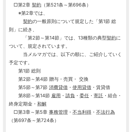
□第2章
契約
（第521条～第696条）
※第2章では、
契約
の一般原則について規定した「第1節 総
則」に続き、
「第2節～第14節」では、13種類の典型
契約
に
ついて、規定されています。
当メルマガでは、以下の順に、ご紹介していく
予定です。
第1節 総則
第2節～第4節 贈与・売買・ 交換
第5節～第7節
消費貸借
・
使用貸借
・賃貸借
第8節～第14節
雇用
・
請負
・
委任
・
寄託
・組合・
終身定期金・
和解
□第3章～第5章
事務管理
・
不当利得
・
不法行為
（第697条～第724条）