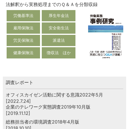
法解釈から実務処理までのＱ＆Ａを分類収録
労働基準法
厚生年金法
雇用保険法
安全衛生法
労災保険法
派遣法
健康保険法
徴収法 ほか
調査レポート
オフィスカイゼン活動に関する意識2022年5月
[2022.7.24]
企業のテレワーク実態調査2019年10月版
[2019.11.12]
総務担当者の環境調査2018年4月版
[2018.10.10]