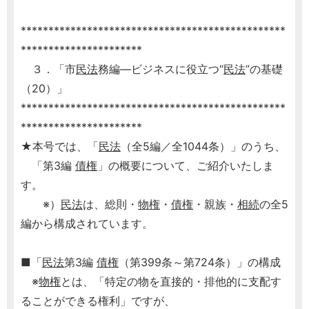
************************************************
**********************
３．「市
民法
務編―ビジネスに役立つ“
民法
”の基礎
（20）」
************************************************
**********************
★本号では、「
民法
（全5編／全1044条）」のうち、
「第3編
債権
」の概要について、ご紹介いたしま
す。
※）
民法
は、総則・
物権
・
債権
・親族・
相続
の全5
編から構成されています。
■「
民法
第3編
債権
（第399条～第724条）」の構成
※
物権
とは、「特定の物を直接的・排他的に支配す
ることができる権利」ですが、