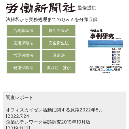
監修提供
法解釈から実務処理までのＱ＆Ａを分類収録
労働基準法
厚生年金法
雇用保険法
安全衛生法
労災保険法
派遣法
健康保険法
徴収法 ほか
調査レポート
オフィスカイゼン活動に関する意識2022年5月
[2022.7.24]
企業のテレワーク実態調査2019年10月版
[2019.11.12]