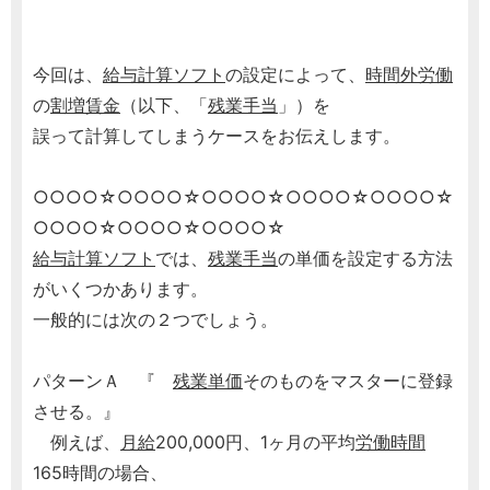
今回は、
給与計算ソフト
の設定によって、
時間外労働
の
割増賃金
（以下、「
残業手当
」）を
誤って計算してしまうケースをお伝えします。
○○○○☆○○○○☆○○○○☆○○○○☆○○○○☆
○○○○☆○○○○☆○○○○☆
給与計算ソフト
では、
残業手当
の単価を設定する方法
がいくつかあります。
一般的には次の２つでしょう。
パターンＡ 『
残業単価
そのものをマスターに登録
させる。』
例えば、
月給
200,000円、1ヶ月の平均
労働時間
165時間の場合、