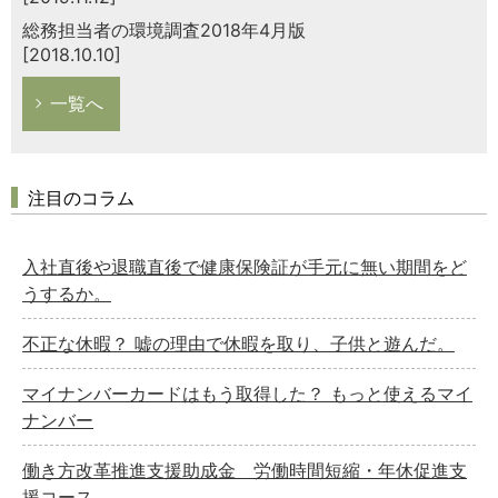
総務担当者の環境調査2018年4月版
[2018.10.10]
一覧へ
注目のコラム
入社直後や退職直後で健康保険証が手元に無い期間をど
うするか。
不正な休暇？ 嘘の理由で休暇を取り、子供と遊んだ。
マイナンバーカードはもう取得した？ もっと使えるマイ
ナンバー
働き方改革推進支援助成金 労働時間短縮・年休促進支
援コース