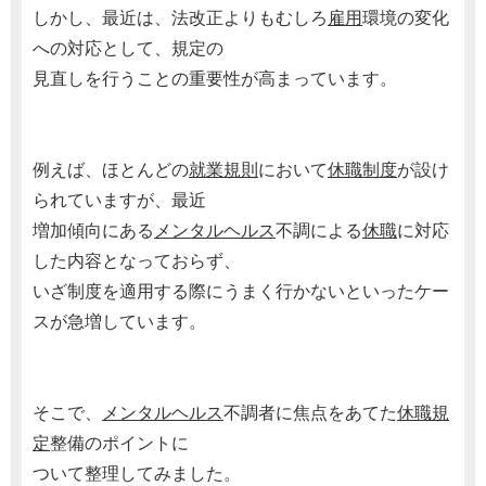
しかし、最近は、法改正よりもむしろ
雇用
環境の変化
への対応として、規定の
見直しを行うことの重要性が高まっています。
例えば、ほとんどの
就業規則
において
休職制度
が設け
られていますが、最近
増加傾向にある
メンタルヘルス
不調による
休職
に対応
した内容となっておらず、
いざ制度を適用する際にうまく行かないといったケー
スが急増しています。
そこで、
メンタルヘルス
不調者に焦点をあてた
休職規
定
整備のポイントに
ついて整理してみました。