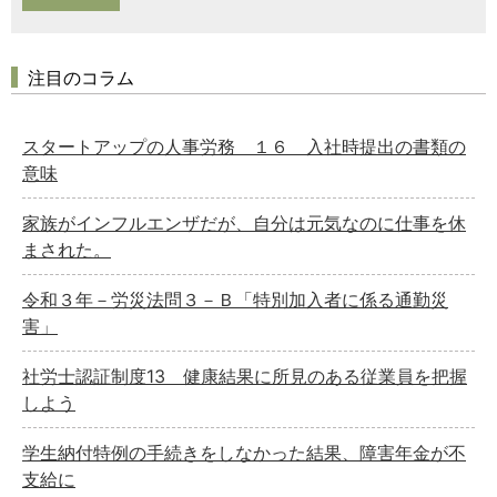
注目のコラム
スタートアップの人事労務 １６ 入社時提出の書類の
意味
家族がインフルエンザだが、自分は元気なのに仕事を休
まされた。
令和３年－労災法問３－Ｂ「特別加入者に係る通勤災
害」
社労士認証制度13 健康結果に所見のある従業員を把握
しよう
学生納付特例の手続きをしなかった結果、障害年金が不
支給に