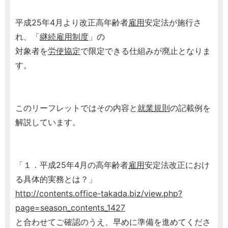
平成25年4月より改正高年齢者
雇用
安定法が施行さ
れ、「
継続雇用制度
」の
対象者を
労使協定
で限定できる仕組みが廃止となりま
す。
このリーフレットではその内容と
就業規則
の記載例を
解説しています。
「１．平成25年4月の高年齢者
雇用
安定法改正におけ
る具体的実務とは？」
http://contents.office-takada.biz/view.php?
page=season_contents_1427
と合わせてご確認のうえ、早めに準備を進めてくださ