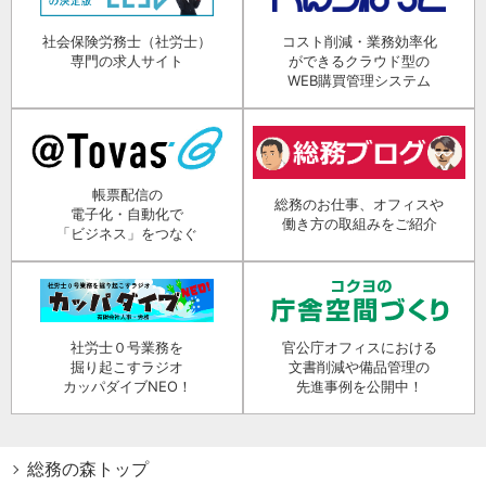
社会保険労務士（社労士）
コスト削減・業務効率化
専門の求人サイト
ができるクラウド型の
WEB購買管理システム
帳票配信の
総務のお仕事、オフィスや
電子化・自動化で
働き方の取組みをご紹介
「ビジネス」をつなぐ
社労士０号業務を
官公庁オフィスにおける
掘り起こすラジオ
文書削減や備品管理の
カッパダイブNEO！
先進事例を公開中！
総務の森トップ