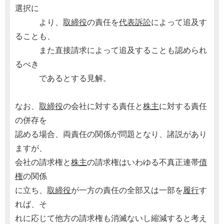
選択に
より、
取締役
の責任を
代表訴訟
によって追及す
ることも、
また直接請求によって追及することも認められ
るべき
であるとする見解。
なお、
取締役
の会社に対する責任と
株主
に対する責任
の併存を
認める場合、両責任の関係が問題となり、諸説があり
ますが、
会社の請求権と
株主
の請求権はいわゆる不真正連帯
債
権
の関係
に立ち、
取締役
が一方の責任の全部又は一部を
履行
す
れば、そ
れに応じて他方の請求権も消滅ないし縮減すると考え