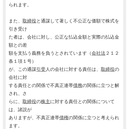
られます。
また、
取締役
と通謀して著しく不公正な価額で株式を
引き受け
た者は、会社に対し、公正な払込金額と実際の払込金
額との差
額を支払う義務を負うとされています（
会社法
２１２
条１項１号）
が、この通謀
引受
人の会社に対する責任は、
取締役
の
会社に対
する責任との関係で不真正連帯
債務
の関係に立つと解
され、さ
らに、
取締役
の
株主
に対する責任との関係について
は、諸説が
ありますが、不真正連帯
債権
の関係に立つと考えられ
ます。