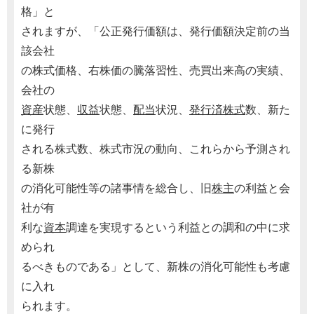
格」と
されますが、「公正発行価額は、発行価額決定前の当
該会社
の株式価格、右株価の騰落習性、売買出来高の実績、
会社の
資産
状態、
収益
状態、
配当
状況、
発行済株式
数、新た
に発行
される株式数、株式市況の動向、これらから予測され
る新株
の消化可能性等の諸事情を総合し、旧
株主
の利益と会
社が有
利な
資本
調達を実現するという利益との調和の中に求
められ
るべきものである」として、新株の消化可能性も考慮
に入れ
られます。