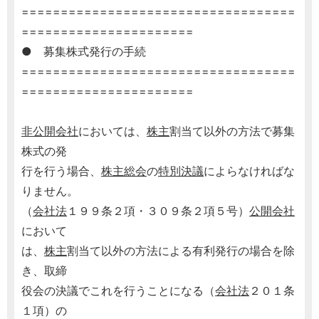
===================================
======================
● 募集株式発行の手続
===================================
======================
非公開会社
においては、
株主
割当て以外の方法で募集
株式の発
行を行う場合、
株主総会
の
特別決議
によらなければな
りません。
（
会社法
１９９条２項・３０９条２項５号）
公開会社
において
は、
株主
割当て以外の方法による有利発行の場合を除
き、取締
役会の決議でこれを行うことになる（
会社法
２０１条
１項）の