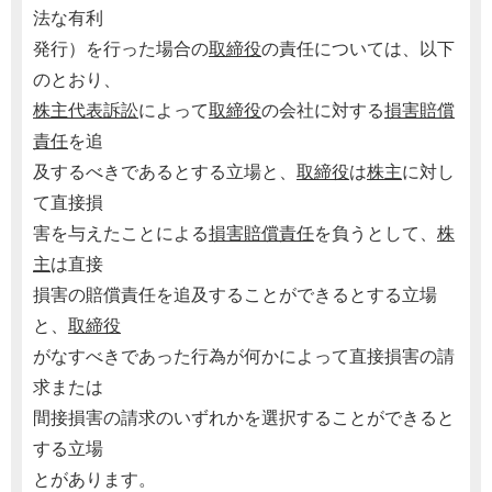
法な有利
発行）を行った場合の
取締役
の責任については、以下
のとおり、
株主代表訴訟
によって
取締役
の会社に対する
損害賠償
責任
を追
及するべきであるとする立場と、
取締役
は
株主
に対し
て直接損
害を与えたことによる
損害賠償責任
を負うとして、
株
主
は直接
損害の賠償責任を追及することができるとする立場
と、
取締役
がなすべきであった行為が何かによって直接損害の請
求または
間接損害の請求のいずれかを選択することができると
する立場
とがあります。