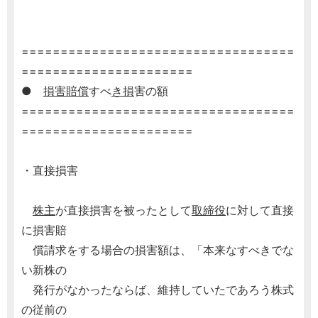
===================================
======================
●
損害賠償
すべ
き損
害の額
===================================
======================
・直接損害
株主
が直接損害を被ったとして
取締役
に対して直接
に損害賠
償請求をする場合の損害額は、「本来なすべきでな
い新株の
発行がなかったならば、維持していたであろう株式
の従前の