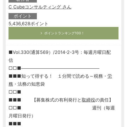
C Cubeコンサルティング さん
ポイント
5,436,628ポイント
ポイントランキング100！
■Vol.330(通算569）/2014-2-3号：毎週月曜日配
信
□□■─────────────────────────
■■■知って得する！ １分間で読める～税務・
労
務
・法務の知恵袋
□□■
■■■ 【募集株式の有利発行と
取締役
の責任】
□□■ 週刊（毎週
月曜日発行）
■■■