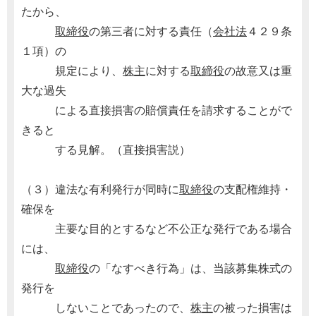
たから、
取締役
の第三者に対する責任（
会社法
４２９条
１項）の
規定により、
株主
に対する
取締役
の故意又は重
大な過失
による直接損害の賠償責任を請求することがで
きると
する見解。（直接損害説）
（３）違法な有利発行が同時に
取締役
の支配権維持・
確保を
主要な目的とするなど不公正な発行である場合
には、
取締役
の「なすべき行為」は、当該募集株式の
発行を
しないことであったので、
株主
の被った損害は