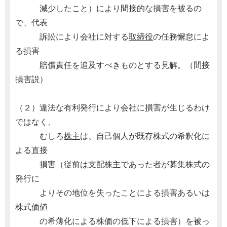
減少したこと）により間接的な損害を被るの
で、代表
訴訟により会社に対する
取締役
の任務懈怠によ
る損害
賠償責任を追及すべきものとする見解。（間接
損害説）
（２）違法な有利発行により会社に損害が生じるわけ
ではなく、
むしろ
株主
は、自己個人が既存株式の希釈化に
よる直接
損害（従前は支配
株主
であった者が募集株式の
発行に
よりその地位を失ったことによる損害あるいは
株式価値
の希薄化による株価の低下による損害）を被っ