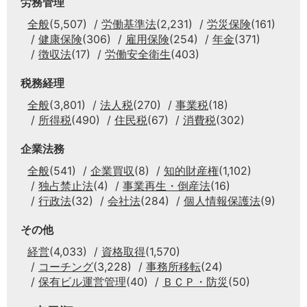
労務管理
全般
(5,507)
労働基準法
(2,231)
労災保険
(161)
健康保険
(306)
雇用保険
(254)
年金
(371)
徴収法
(17)
労働安全衛生
(403)
税務経理
全般
(3,801)
法人税
(270)
事業税
(18)
所得税
(490)
住民税
(67)
消費税
(302)
企業法務
全般
(541)
企業買収
(8)
知的財産権
(1,102)
独占禁止法
(4)
事業再生・倒産法
(16)
行政法
(32)
会社法
(284)
個人情報保護法
(9)
その他
経営
(4,033)
資格取得
(1,570)
コーチング
(3,228)
事務所移転
(24)
保有ビル運営管理
(40)
ＢＣＰ・防災
(50)