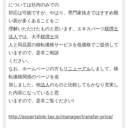
については社内のみでの
対応は可能ですが、やはり、専門家抜きではすすめ難
い面が多くあることをご
理解いただけたものと思います。エキスパーツ
税理士
法人
では、大手
税理士
法
人と同品質の移転価格サービスを低価格でご提供して
いますので、是非ご相談
ください。
なお、ホームページの方も
リニューアル
しまして、移
転価格関係のページを追
加しました。他
法人
のものと比較してもかなり充実し
た内容になっていると思
いますので、是非ご覧ください!
http://expertslink-tax.jp/manager/transfer-price/