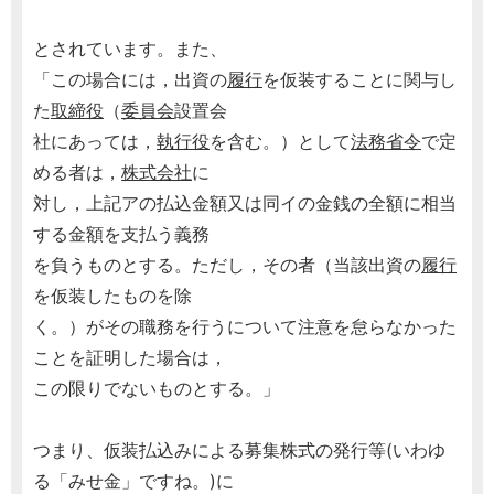
とされています。また、
「この場合には，出資の
履行
を仮装することに関与し
た
取締役
（
委員会
設置会
社にあっては，
執行役
を含む。）として
法務省令
で定
める者は，
株式会社
に
対し，上記アの払込金額又は同イの金銭の全額に相当
する金額を支払う義務
を負うものとする。ただし，その者（当該出資の
履行
を仮装したものを除
く。）がその職務を行うについて注意を怠らなかった
ことを証明した場合は，
この限りでないものとする。」
つまり、仮装払込みによる募集株式の発行等(いわゆ
る「みせ金」ですね。)に