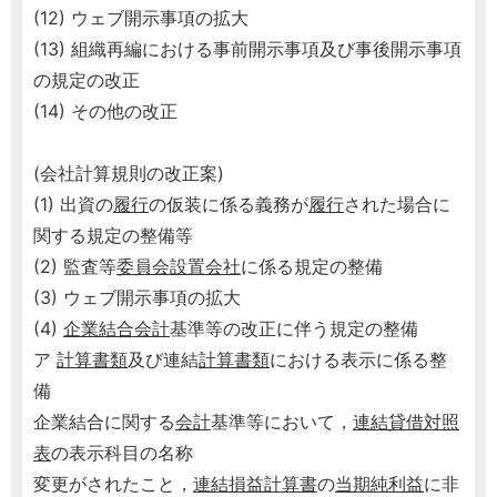
(12) ウェブ開示事項の拡大
(13) 組織再編における事前開示事項及び事後開示事項
の規定の改正
(14) その他の改正
(会社計算規則の改正案)
(1) 出資の
履行
の仮装に係る義務が
履行
された場合に
関する規定の整備等
(2) 監査等
委員会設置会社
に係る規定の整備
(3) ウェブ開示事項の拡大
(4)
企業結合会計
基準等の改正に伴う規定の整備
ア
計算書類
及び連結
計算書類
における表示に係る整
備
企業結合に関する
会計
基準等において，
連結貸借対照
表
の表示科目の名称
変更がされたこと，
連結損益計算書
の
当期純利益
に非