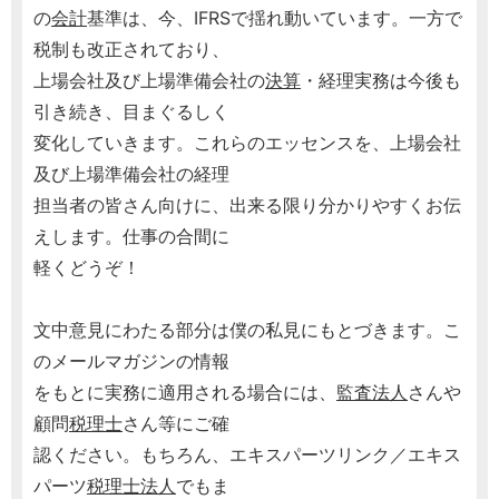
の
会計
基準は、今、IFRSで揺れ動いています。一方で
税制も改正されており、
上場会社及び上場準備会社の
決算
・経理実務は今後も
引き続き、目まぐるしく
変化していきます。これらのエッセンスを、上場会社
及び上場準備会社の経理
担当者の皆さん向けに、出来る限り分かりやすくお伝
えします。仕事の合間に
軽くどうぞ！
文中意見にわたる部分は僕の私見にもとづきます。こ
のメールマガジンの情報
をもとに実務に適用される場合には、
監査法人
さんや
顧問
税理士
さん等にご確
認ください。もちろん、エキスパーツリンク／エキス
パーツ
税理士
法人
でもま