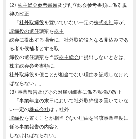
(2)
株主総会参考書類
及び創立総会参考書類に係る規
律の改正
「
社外取締役
を置いていない一定の
株式会社
等が、
取締役の選任
議案を
株主
総会に提出する場合に、
社外取締役
となる見込みであ
る者を候補者とする取
締役の選任議案を当該
株主総会
に提出しないときは、
株主総会参考書類
に、
社外取締役
を億ことが相当でない理由を記載しなけれ
ばならない。」
(3) 事業報告及びその附属明細書に係る規律の改正
「事業年度の末日において
社外取締役
を置いていな
い一定の
株式会社
は，社外
取締役
を置くことが相当でない理由を当該事業年度に
係る事業報告の内容と
しなければならない」