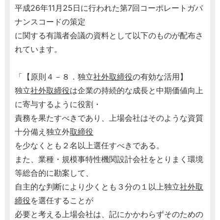
平成26年11月25日に行われた第7回コーポレートガバ
ナンスコードの策定
に関する有識者会議の資料として以下のものが配布さ
れています。
「【原則４－８．独立
社外取締役
の有効な活用】
独立
社外取締役
は企業の持続的な成長と中期価値向上
に寄与するように役割・
責務を果たすべきであり、上場会社はそのような資質
十分備え独立外
取締役
を少なくとも２名以上選任すべきである。
また、業種・規模事特性機関設計会社をとりまく環境
等総合的に勘案して、
自主的な判断により少くとも３分の１以上独立
社外取
締役
を選任することが
必要と考える上場会社は、記にかかわらずそのための