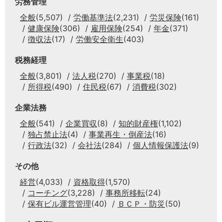
労務管理
全般
(5,507)
労働基準法
(2,231)
労災保険
(161)
健康保険
(306)
雇用保険
(254)
年金
(371)
徴収法
(17)
労働安全衛生
(403)
税務経理
全般
(3,801)
法人税
(270)
事業税
(18)
所得税
(490)
住民税
(67)
消費税
(302)
企業法務
全般
(541)
企業買収
(8)
知的財産権
(1,102)
独占禁止法
(4)
事業再生・倒産法
(16)
行政法
(32)
会社法
(284)
個人情報保護法
(9)
その他
経営
(4,033)
資格取得
(1,570)
コーチング
(3,228)
事務所移転
(24)
保有ビル運営管理
(40)
ＢＣＰ・防災
(50)