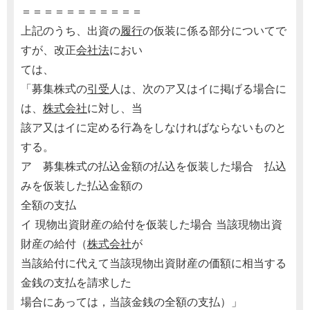
＝＝＝＝＝＝＝＝＝＝＝
上記のうち、出資の
履行
の仮装に係る部分についてで
すが、改正
会社法
におい
ては、
「募集株式の
引受
人は、次のア又はイに掲げる場合に
は、
株式会社
に対し、当
該ア又はイに定める行為をしなければならないものと
する。
ア 募集株式の払込金額の払込を仮装した場合 払込
みを仮装した払込金額の
全額の支払
イ 現物出資財産の給付を仮装した場合 当該現物出資
財産の給付（
株式会社
が
当該給付に代えて当該現物出資財産の価額に相当する
金銭の支払を請求した
場合にあっては，当該金銭の全額の支払）」