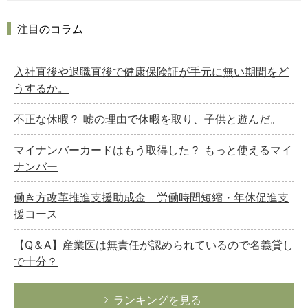
注目のコラム
入社直後や退職直後で健康保険証が手元に無い期間をど
うするか。
不正な休暇？ 嘘の理由で休暇を取り、子供と遊んだ。
マイナンバーカードはもう取得した？ もっと使えるマイ
ナンバー
働き方改革推進支援助成金 労働時間短縮・年休促進支
援コース
【Q＆A】産業医は無責任が認められているので名義貸し
で十分？
ランキングを見る