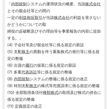
「
内部統制
システムの運用状況の概要、当該
株式会社
とその親会社等との間の
一定の
利益相反取引
が当該
株式会社
の利益を害さない
かどうかについての取
締役の反破断及びその理由等を事業報告の内容に追加
する。」
(4) 子会社等及び親会社等に係る規定の新設
(5) 支配
株主
の異動を伴う募集株式の発行等に係る規
定の整備
(6) 出資の
履行
の仮装に係る規定の新設
(7) 多重
代表訴訟
等に係る規定の整備
(8)
内部統制
システムの整備に係る規定の改正
(9) 特別支配
株主
の株式等売渡請求に係る規定の整備
(10) 全部取得条項付
種類株式
の取得及び株式の併合に
係る規定の整備
(11) 定義規定の改正