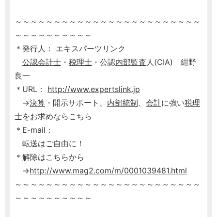
～～～～～～～～～～～～～～～～～～～～～～～～
～～～～～～～～～～
＊発行人： エキスパーツリンク
公認会計士
・
税理士
・公認
内部監査
人(CIA) 紺野
良一
＊URL：
http://www.expertslink.jp
→
決算
・開示サポート、
内部統制
、
会計
に強い
税理
士
をお求めならこちら
＊E-mail：
転送はご自由に！
＊解除はこちらから
→
http://www.mag2.com/m/0001039481.html
～～～～～～～～～～～～～～～～～～～～～～～～
～～～～～～～～～～