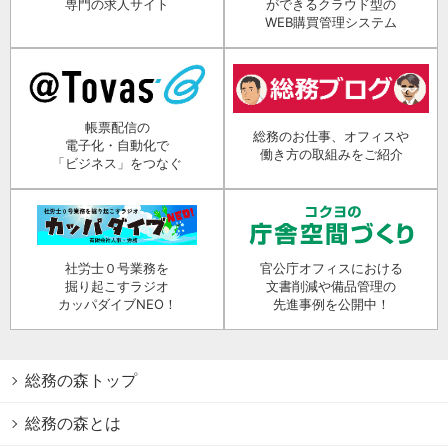
専門の求人サイト
ができるクラウド型の
WEB購買管理システム
帳票配信の
総務のお仕事、オフィスや
電子化・自動化で
働き方の取組みをご紹介
「ビジネス」をつなぐ
社労士０号業務を
官公庁オフィスにおける
掘り起こすラジオ
文書削減や備品管理の
カッパダイブNEO！
先進事例を公開中！
総務の森トップ
総務の森とは