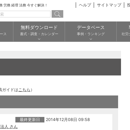
ヘルプ
サイトマップ
総務 労務 経理 法務 今すぐ解決！
無料ダウンロード
データベース
ース
書式・調査・カレンダー
事例・ランキング
社労
稿ガイドは
こちら
）
最終更新日
2014年12月08日 09:58
法人 さん