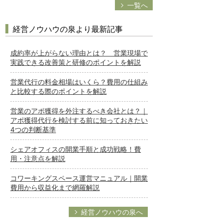
一覧へ
経営ノウハウの泉より最新記事
成約率が上がらない理由とは？ 営業現場で
実践できる改善策と研修のポイントを解説
営業代行の料金相場はいくら？費用の仕組み
と比較する際のポイントを解説
営業のアポ獲得を外注するべき会社とは？｜
アポ獲得代行を検討する前に知っておきたい
4つの判断基準
シェアオフィスの開業手順と成功戦略！費
用・注意点を解説
コワーキングスペース運営マニュアル｜開業
費用から収益化まで網羅解説
経営ノウハウの泉へ