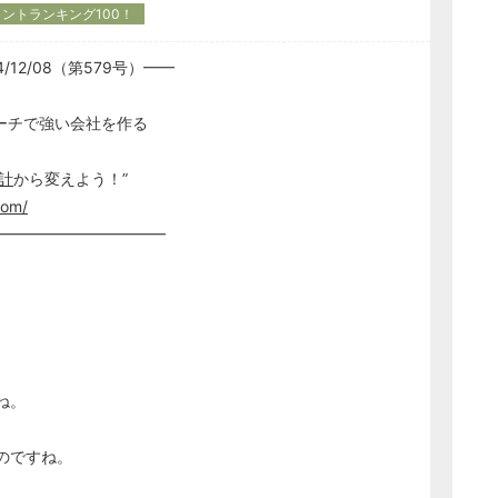
ントランキング100！
12/08（第579号）━━
ーチで強い会社を作る
計
から変えよう！”
com/
━━━━━━━━━━━
ね。
のですね。