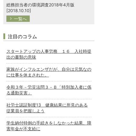
総務担当者の環境調査2018年4月版
[2018.10.10]
一覧へ
注目のコラム
スタートアップの人事労務 １６ 入社時提
出の書類の意味
家族がインフルエンザだが、自分は元気なの
に仕事を休まされた。
令和３年－労災法問３－Ｂ「特別加入者に係
る通勤災害」
社労士認証制度13 健康結果に所見のある
従業員を把握しよう
学生納付特例の手続きをしなかった結果、障
害年金が不支給に