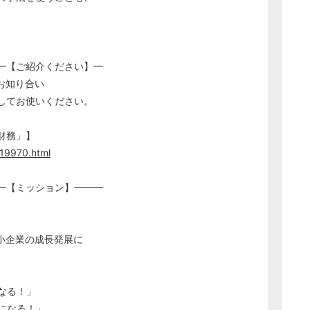
━【ご紹介ください】━
お知り合い
してお使いください。
財務」】
19970.html
━【ミッション】━━━
小企業の成長発展に
なる！」
になる！」