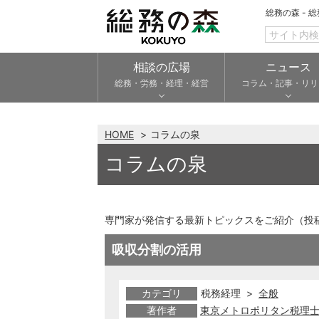
総務の森 - 
相談の広場
ニュース
総務・労務・経理・経営
コラム・記事・リリ
HOME
コラムの泉
コラムの泉
専門家が発信する最新トピックスをご紹介（投
吸収分割の活用
カテゴリ
税務経理 >
全般
著作者
東京メトロポリタン税理士