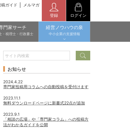
投稿ガイド
メルマガ
登録
ログイン
専門家サーチ
経営ノウハウの泉
士・税理士・行政書士
中小企業の支援情報
お知らせ
2024.4.22
専門家投稿用コラムへの自動投稿を受付けます
2023.11.1
無料ダウンロードページに新書式22点が追加
2023.9.1
「相談の広場」や「専門家コラム」への投稿方
法がわかるガイドを公開