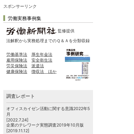
スポンサーリンク
労働実務事例集
監修提供
法解釈から実務処理までのＱ＆Ａを分類収録
労働基準法
厚生年金法
雇用保険法
安全衛生法
労災保険法
派遣法
健康保険法
徴収法 ほか
調査レポート
オフィスカイゼン活動に関する意識2022年5
月
[2022.7.24]
企業のテレワーク実態調査2019年10月版
[2019.11.12]