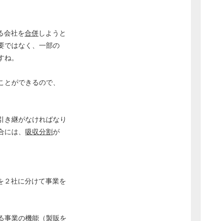
る会社を
合併
しようと
要ではなく、一部の
すね。
ことができるので、
引き継がなければなり
合には、
吸収分割
が
を２社に分けて事業を
る事業の機能（製販を