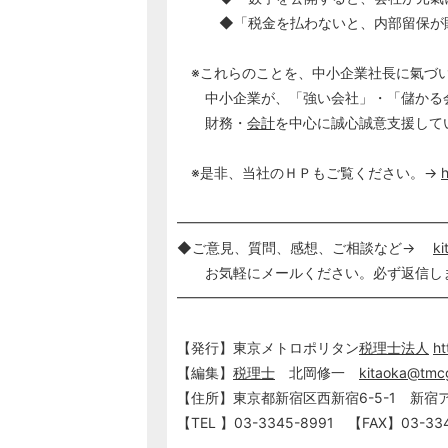
◆「税金を払わないと、内部留保が貯
※これらのことを、中小企業社長に氣づ
中小企業が、「強い会社」・「儲かる会
財務・
会計
を中心に誠心誠意支援して
※是非、当社のＨＰもご覧ください。→
━━━━━━━━━━━━━━━━━━━
◆ご意見、質問、感想、ご相談など→
ki
お気軽にメールください。必ず返信し
━━━━━━━━━━━━━━━━━━━
【発行】東京メトロポリタン
税理士
法人
ht
【編集】
税理士
北岡修一
kitaoka@tmcg
【住所】東京都新宿区西新宿6-5-1 新宿
【TEL 】03-3345-8991 【FAX】03-334