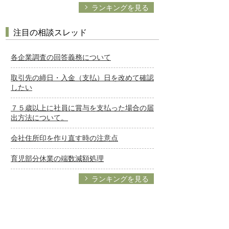
ランキングを見る
注目の相談スレッド
各企業調査の回答義務について
取引先の締日・入金（支払）日を改めて確認
したい
７５歳以上に社員に賞与を支払った場合の届
出方法について。
会社住所印を作り直す時の注意点
育児部分休業の端数減額処理
ランキングを見る