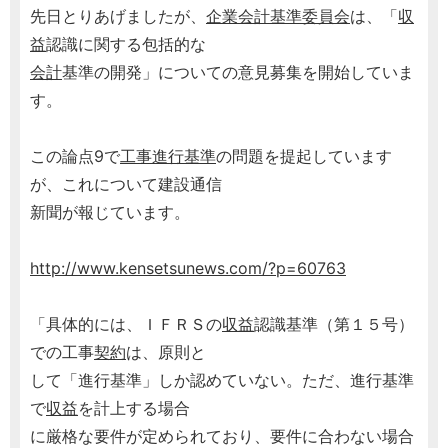
先日とりあげましたが、
企業会計基準委員会
は、「
収
益
認識に関する包括的な
会計
基準の開発」についての意見募集を開始していま
す。
この論点9で
工事進行基準
の問題を提起しています
が、これについて建設通信
新聞が報じています。
http://www.kensetsunews.com/?p=60763
「具体的には、ＩＦＲＳの
収益
認識基準（第１５号）
での工事
契約
は、原則と
して「進行基準」しか認めていない。ただ、進行基準
で
収益
を計上する場合
に厳格な要件が定められており、要件に合わない場合