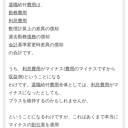
退職
給付
費用
は、
勤務費用
利息
費用
数理計算上の差異の償却
過去勤務
債務
の償却
会計
基準変更時差異の償却
の合計です。
うち、
利息
費用
がマイナス(
費用
のマイナスですから
収益
側)ということになる
わけです。
退職
給付
費用
全体としては、
利息
費用
がマ
イナスになったとしても、
プラスを維持するのかもしれませんが。
ということになるわけですが、これはあくまで本当に
マイナスの
割引率
を適用