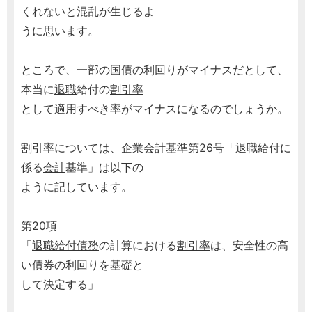
くれないと混乱が生じるよ
うに思います。
ところで、一部の国債の利回りがマイナスだとして、
本当に
退職
給付の
割引率
として適用すべき率がマイナスになるのでしょうか。
割引率
については、
企業会計
基準第26号「
退職
給付に
係る
会計
基準」は以下の
ように記しています。
第20項
「
退職給付債務
の計算における
割引率
は、安全性の高
い債券の利回りを基礎と
して決定する」