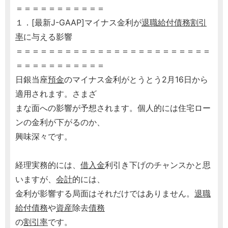
＝＝＝＝＝＝＝＝＝＝＝
１．[最新J-GAAP]マイナス金利が
退職給付債務
割引
率
に与える影響
＝＝＝＝＝＝＝＝＝＝＝＝＝＝＝＝＝＝＝＝＝＝＝＝
＝＝＝＝＝＝＝＝＝＝＝
日銀当座
預金
のマイナス金利がとうとう2月16日から
適用されます。さまざ
まな面への影響が予想されます。個人的には住宅ロー
ンの金利が下がるのか、
興味深々です。
経理実務的には、
借入金
利引き下げのチャンスかと思
いますが、
会計
的には、
金利が影響する局面はそれだけではありません。
退職
給付債務
や
資産
除去
債務
の
割引率
です。