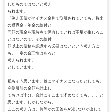
したものではないと考え
られます。」
「例え国債がマイナス金利で取引されていても、将来
の
退職金
・年金の給付と
同額の
現金
を現時点で保有していれば不足が生じるこ
とはないので、その給付
額以上の
債務
を認識する必要はないという考え方に
も、一定の合理性はあると
考えられます。」
としています。
私もそう思います。仮にマイナスになったとしても、
今割引前の金額を計上し
ておけば十分。
会計
にそこまで求めなくても、、、と
思います。しかしながら、
ここの考え方は、何等かの回答をASBJなりが出して