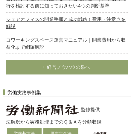
行を検討する前に知っておきたい4つの判断基準
シェアオフィスの開業手順と成功戦略！費用・注意点を
解説
コワーキングスペース運営マニュアル｜開業費用から収
益化まで網羅解説
経営ノウハウの泉へ
労働実務事例集
監修提供
法解釈から実務処理までのＱ＆Ａを分類収録
労働基準法
厚生年金法