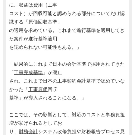
に、
収益
は
費用
（工事
コスト）が回収可能と認められる部分についてだけ認
識する「原価回収基準」
の適用を求めている。これまで進行基準を適用してき
た案件が進行基準適用
を認められない可能性もある。」
「結果的にこれまで日本の
会計
基準で
採用
されてきた
「
工事完成基準
」が廃止
され、これまで日本の工事
契約
会計
基準で認めていな
かった「
工事原価
回収
基準」が導入されることになる。」
ここでは、その影響として、対応のコストと事務負担
増が挙げられるとしてお
り、
財務会計
システム改修負担や財務報告プロセス見