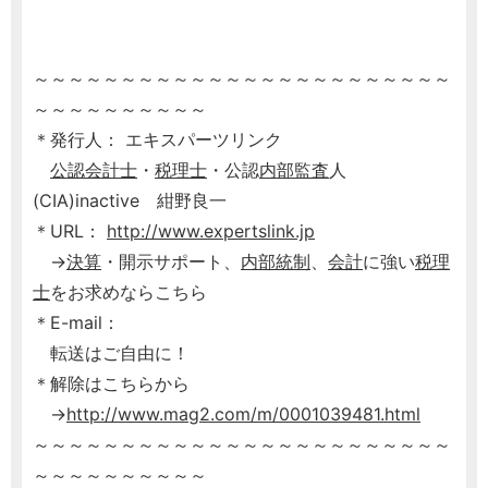
～～～～～～～～～～～～～～～～～～～～～～～～
～～～～～～～～～～
＊発行人： エキスパーツリンク
公認会計士
・
税理士
・公認
内部監査
人
(CIA)inactive 紺野良一
＊URL：
http://www.expertslink.jp
→
決算
・開示サポート、
内部統制
、
会計
に強い
税理
士
をお求めならこちら
＊E-mail：
転送はご自由に！
＊解除はこちらから
→
http://www.mag2.com/m/0001039481.html
～～～～～～～～～～～～～～～～～～～～～～～～
～～～～～～～～～～