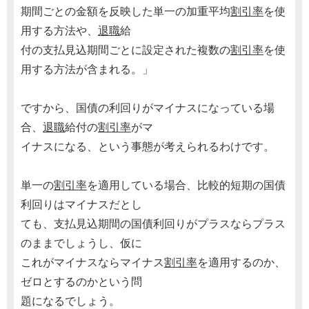
期間ごとの金額を反映した単一の加重平均
割引率
を使
用する方法や、
退職
給
付の支払見込期間ごとに設定された複数の
割引率
を使
用する方法が含まれる。」
ですから、国債の利回りがマイナスになっている場
合、
退職
給付の
割引率
がマ
イナスになる、という事態が考えられるわけです。
単一の
割引率
を適用している場合、比較的短期の国債
利回りはマイナスだとし
ても、支払見込期間の国債利回りがプラスならプラス
のままでしょうし、仮に
これがマイナスならマイナス
割引率
を適用するのか、
ゼロとするのかという問
題になるでしょう。