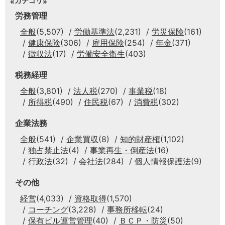
カテゴリ
労務管理
全般
(5,507)
労働基準法
(2,231)
労災保険
(161)
健康保険
(306)
雇用保険
(254)
年金
(371)
徴収法
(17)
労働安全衛生
(403)
税務経理
全般
(3,801)
法人税
(270)
事業税
(18)
所得税
(490)
住民税
(67)
消費税
(302)
企業法務
全般
(541)
企業買収
(8)
知的財産権
(1,102)
独占禁止法
(4)
事業再生・倒産法
(16)
行政法
(32)
会社法
(284)
個人情報保護法
(9)
その他
経営
(4,033)
資格取得
(1,570)
コーチング
(3,228)
事務所移転
(24)
保有ビル運営管理
(40)
ＢＣＰ・防災
(50)