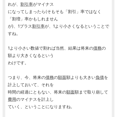
れが、
割引率
がマイナス
になってしまったら(そもそも「割引」率ではなく
「割増」率かもしれません
が)、1プラス
割引率
が、1より小さくなるということで
すね。
1より小さい数値で割れば当然、結果は将来の
債務
の
額より大きくなるという
わけです。
つまり、今、将来の
債務
の
額面
額よりも大きい
負債
を
計上しておいて、それを
時間の経過にともない、将来の
額面
額まで取り崩して
費用
のマイナスを計上し
ていく、ということになりますね。