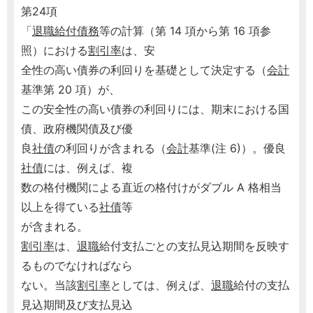
第24項
「
退職給付債務
等の計算（第 14 項から第 16 項参
照）における
割引率
は、安
全性の高い債券の利回りを基礎として決定する（
会計
基準第 20 項）が、
この安全性の高い債券の利回りには、期末における国
債、政府機関債及び優
良
社債
の利回りが含まれる（
会計
基準(注 6)）。優良
社債
には、例えば、複
数の格付機関による直近の格付けがダブル A 格相当
以上を得ている
社債
等
が含まれる。
割引率
は、
退職
給付支払ごとの支払見込期間を反映す
るものでなければなら
ない。当該
割引率
としては、例えば、
退職
給付の支払
見込期間及び支払見込