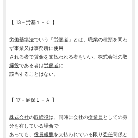
【 13－労基１－Ｃ 】
労働基準法
でいう「
労働者
」とは、職業の種類を問わ
ず事業又は事務所に使用
される者で
賃金
を支払われる者をいい、
株式会社
の
取
締役
である者は
労働者
に
該当することはない。
【 17－雇保１－Ａ 】
株式会社
の
取締役
は、同時に会社の
従業員
としての身
分を有している場合で
あっても、
役員報酬
を支払われている限り
委任
関係と