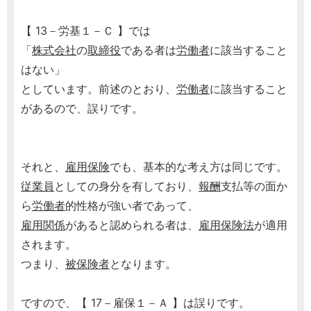
【 13－労基１－Ｃ 】では
「
株式会社
の
取締役
である者は
労働者
に該当すること
はない」
としています。前述のとおり、
労働者
に該当すること
があるので、誤りです。
それと、
雇用保険
でも、基本的な考え方は同じです。
従業員
としての身分を有しており、
報酬
支払等の面か
ら
労働者
的性格が強い者であって、
雇用関係
があると認められる者は、
雇用保険法
が適用
されます。
つまり、
被保険者
となります。
ですので、【 17－雇保１－Ａ 】は誤りです。