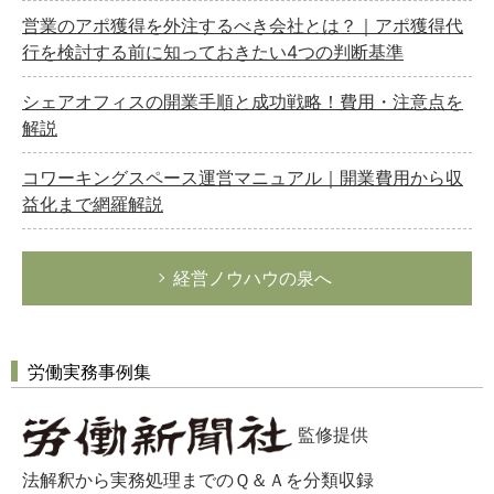
営業のアポ獲得を外注するべき会社とは？｜アポ獲得代
行を検討する前に知っておきたい4つの判断基準
シェアオフィスの開業手順と成功戦略！費用・注意点を
解説
コワーキングスペース運営マニュアル｜開業費用から収
益化まで網羅解説
経営ノウハウの泉へ
労働実務事例集
監修提供
法解釈から実務処理までのＱ＆Ａを分類収録