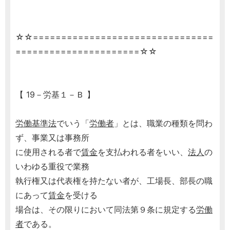
☆☆================================
======================☆☆
【 19－労基１－Ｂ 】
労働基準法
でいう「
労働者
」とは、職業の種類を問わ
ず、事業又は事務所
に使用される者で
賃金
を支払われる者をいい、
法人
の
いわゆる重役で業務
執行権又は代表権を持たない者が、工場長、部長の職
にあって
賃金
を受ける
場合は、その限りにおいて同法第９条に規定する
労働
者
である。