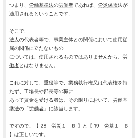
つまり、
労働基準法
の
労働者
であれば、
労災保険
法が
適用されるということです。
そこで、
法人
の代表者等で、事業主体との関係において使用従
属の関係に立たないもの
については、使用されるものではありませんから、
労
働者
とはなりません。
これに対して、重役等で、
業務執行権
又は代表権を持
たず、工場長や部長等の職に
あって
賃金
を受ける者は、その限りにおいて、
労働基
準法
の「
労働者
」に該当します。
ですので、【 28－労災１－Ｂ 】と【 19－労基１－Ｂ
】は正しいです。