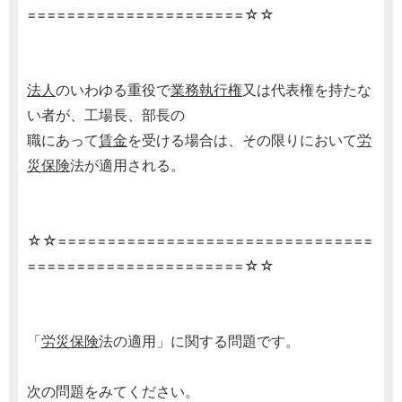
======================☆☆
法人
のいわゆる重役で
業務執行権
又は代表権を持たな
い者が、工場長、部長の
職にあって
賃金
を受ける場合は、その限りにおいて
労
災保険
法が適用される。
☆☆================================
======================☆☆
「
労災保険
法の適用」に関する問題です。
次の問題をみてください。