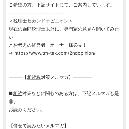
ご希望の方、下記サイトにて、ご案内しています。
──────────────────
＜
税理士
セカンドオピニオン
＞
現在の顧問
税理士
以外に、専門家の意見を聞いてみた
い
とお考えの経営者・オーナー様必見！
⇒
https://www.tm-tax.com/2ndopinion/
━━━【
相続税
対策メルマガ】━━━━
■
相続
対策などに関心のある方は、下記メルマガも是
非、
お読みください。
──────────────────
【併せて読みたいメルマガ】