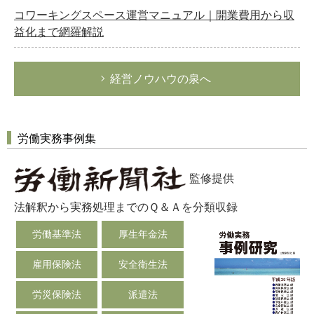
コワーキングスペース運営マニュアル｜開業費用から収
益化まで網羅解説
経営ノウハウの泉へ
労働実務事例集
監修提供
法解釈から実務処理までのＱ＆Ａを分類収録
労働基準法
厚生年金法
雇用保険法
安全衛生法
労災保険法
派遣法