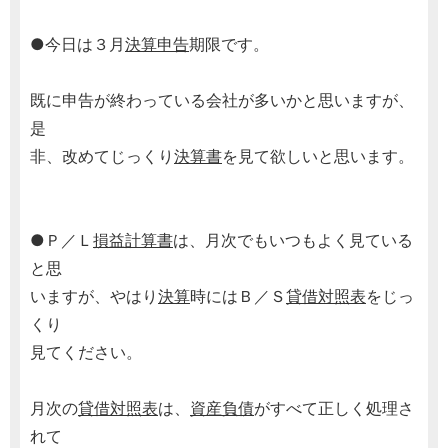
●今日は３月
決算申告
期限です。
既に申告が終わっている会社が多いかと思いますが、
是
非、改めてじっくり
決算書
を見て欲しいと思います。
●Ｐ／Ｌ
損益計算書
は、月次でもいつもよく見ている
と思
いますが、やはり
決算
時にはＢ／Ｓ
貸借対照表
をじっ
くり
見てください。
月次の
貸借対照表
は、
資産
負債
がすべて正しく処理さ
れて