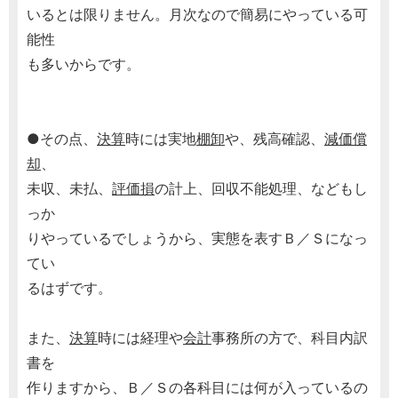
いるとは限りません。月次なので簡易にやっている可
能性
も多いからです。
●その点、
決算
時には実地
棚卸
や、残高確認、
減価償
却
、
未収、未払、
評価損
の計上、回収不能処理、などもし
っか
りやっているでしょうから、実態を表すＢ／Ｓになっ
てい
るはずです。
また、
決算
時には経理や
会計
事務所の方で、科目内訳
書を
作りますから、Ｂ／Ｓの各科目には何が入っているの