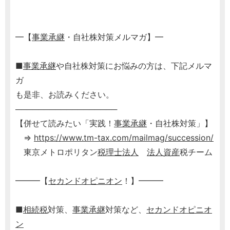
━【
事業承継
・自社株対策メルマガ】━
■
事業承継
や自社株対策にお悩みの方は、下記メルマ
ガ
も是非、お読みください。
──────────────────
【併せて読みたい「実践！
事業承継
・自社株対策」】
⇒
https://www.tm-tax.com/mailmag/succession/
東京メトロポリタン
税理士
法人
法人
資産
税チーム
━━━【
セカンドオピニオン
！】━━━
■
相続税
対策、
事業承継
対策など、
セカンドオピニオ
ン