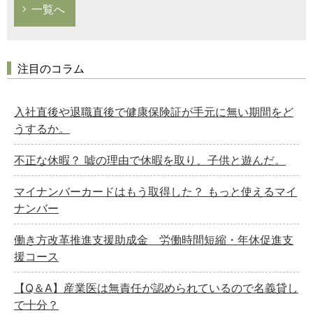
一覧へ
注目のコラム
入社直後や退職直後で健康保険証が手元に無い期間をど
うするか。
不正な休暇？ 嘘の理由で休暇を取り、子供と遊んだ。
マイナンバーカードはもう取得した？ もっと使えるマイ
ナンバー
働き方改革推進支援助成金 労働時間短縮・年休促進支
援コース
【Q＆A】産業医は無責任が認められているので名義貸し
で十分？