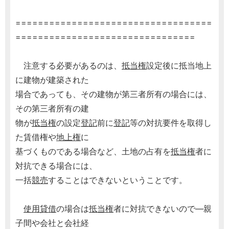
===================================
================================
注意する必要があるのは、
抵当権
設定後に抵当地上
に建物が建築された
場合であっても、その建物が第三者所有の場合には、
その第三者所有の建
物が
抵当権
の設定
登記
前に
登記
等の対抗要件を取得し
た賃借権や
地上権
に
基づくものである場合など、土地の占有を
抵当権
者に
対抗できる場合には、
一括
競売
することはできないということです。
使用貸借
の場合は
抵当権
者に対抗できないので―親
子間や会社と会社経