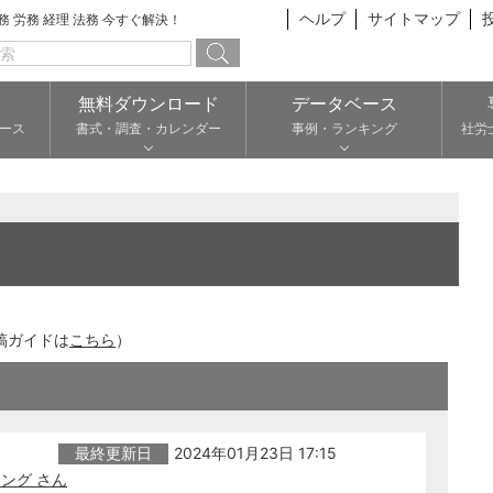
ヘルプ
サイトマップ
総務 労務 経理 法務 今すぐ解決！
無料ダウンロード
データベース
ース
書式・調査・カレンダー
事例・ランキング
社労
稿ガイドは
こちら
）
最終更新日
2024年01月23日 17:15
ング さん