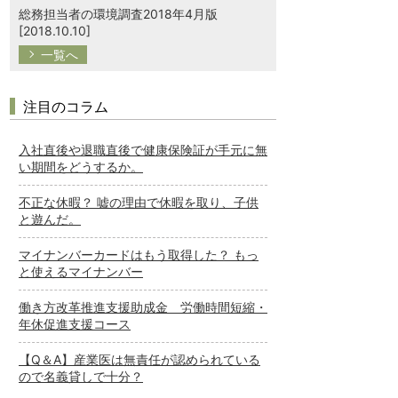
総務担当者の環境調査2018年4月版
[2018.10.10]
一覧へ
注目のコラム
入社直後や退職直後で健康保険証が手元に無
い期間をどうするか。
不正な休暇？ 嘘の理由で休暇を取り、子供
と遊んだ。
マイナンバーカードはもう取得した？ もっ
と使えるマイナンバー
働き方改革推進支援助成金 労働時間短縮・
年休促進支援コース
【Q＆A】産業医は無責任が認められている
ので名義貸しで十分？