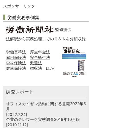
スポンサーリンク
労働実務事例集
監修提供
法解釈から実務処理までのＱ＆Ａを分類収録
労働基準法
厚生年金法
雇用保険法
安全衛生法
労災保険法
派遣法
健康保険法
徴収法 ほか
調査レポート
オフィスカイゼン活動に関する意識2022年5
月
[2022.7.24]
企業のテレワーク実態調査2019年10月版
[2019.11.12]