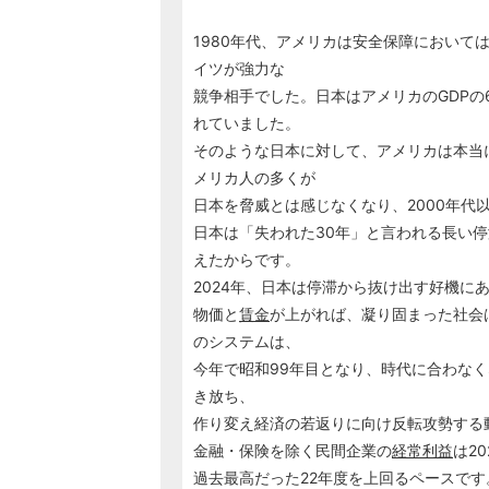
1980年代、アメリカは安全保障において
イツが強力な
競争相手でした。日本はアメリカのGDP
れていました。
そのような日本に対して、アメリカは本当
メリカ人の多くが
日本を脅威とは感じなくなり、2000年
日本は「失われた30年」と言われる長い
えたからです。 でも日本も漸
2024年、日本は停滞から抜け出す好機に
物価と
賃金
が上がれば、凝り固まった社会
のシステムは、
今年で昭和99年目となり、時代に合わな
き放ち、
作り変え経済の若返りに向け反転攻勢す
金融・保険を除く民間企業の
経常利益
は2
過去最高だった22年度を上回るペースです