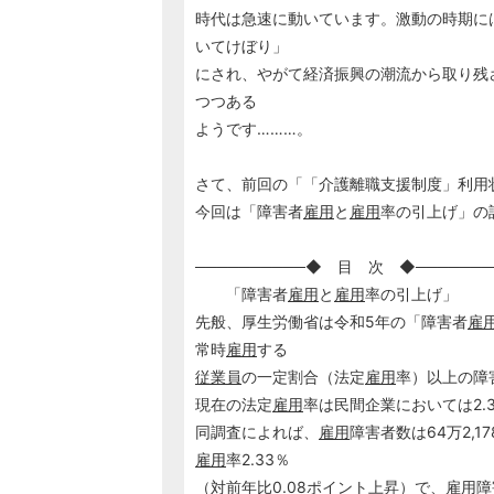
時代は急速に動いています。激動の時期に
いてけぼり」
にされ、やがて経済振興の潮流から取り残
つつある
ようです………。
さて、前回の「「介護離職支援制度」利用
今回は「障害者
雇用
と
雇用
率の引上げ」の
──────────◆ 目 次 ◆───────
「障害者
雇用
と
雇用
率の引上げ」
先般、厚生労働省は令和5年の「障害者
雇
常時
雇用
する
従業員
の一定割合（法定
雇用
率）以上の障
現在の法定
雇用
率は民間企業においては2.
同調査によれば、
雇用
障害者数は64万2,1
雇用
率2.33％
（対前年比0.08ポイント上昇）で、
雇用
障