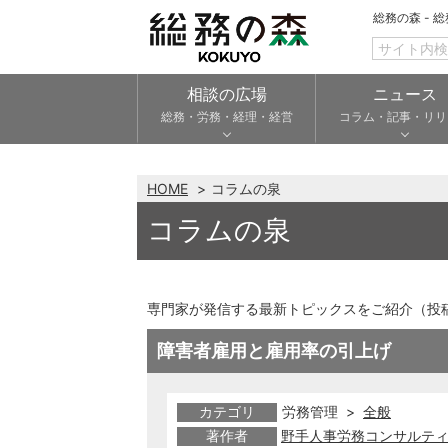
総務の森 - 
相談の広場
ニュース
総務・労務・経理・経営
コラム・記事・リリ
HOME
コラムの泉
コラムの泉
専門家が発信する最新トピックスをご紹介（投
障害者雇用と雇用率の引上げ
カテゴリ
労務管理 >
全般
著作者
野手人事労務コンサルティ