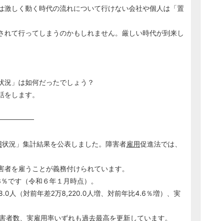
は激しく動く時代の流れについて行けない会社や個人は「置
されて行ってしまうのかもしれません。厳しい時代が到来し
状況」は如何だったでしょう？
話をします。
───────
用
状況」集計結果を公表しました。障害者
雇用
促進法では、
害者を雇うことが義務付けられています。
3％です（令和６年１月時点）。
78.0人（対前年差2万8,220.0人増、対前年比4.6％増）、実
害者数、実
雇用
率いずれも過去最高を更新しています。