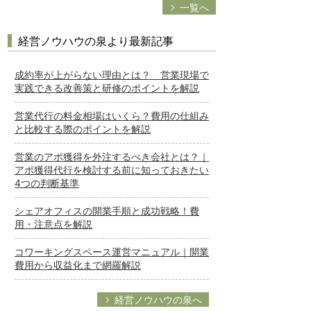
一覧へ
経営ノウハウの泉より最新記事
成約率が上がらない理由とは？ 営業現場で
実践できる改善策と研修のポイントを解説
営業代行の料金相場はいくら？費用の仕組み
と比較する際のポイントを解説
営業のアポ獲得を外注するべき会社とは？｜
アポ獲得代行を検討する前に知っておきたい
4つの判断基準
シェアオフィスの開業手順と成功戦略！費
用・注意点を解説
コワーキングスペース運営マニュアル｜開業
費用から収益化まで網羅解説
経営ノウハウの泉へ