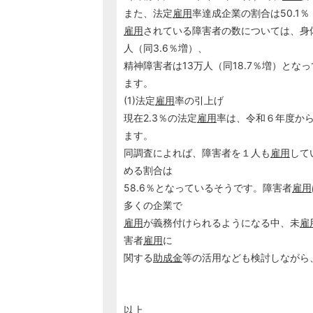
また、法定
雇用
率達成企業の割合は50.1
雇用
されている障害者の数については、身体
人（同3.6％増）、
精神障害者は13万人（同18.7％増）と
ます。
(1)法定
雇用
率の引上げ
現在2.3％の法定
雇用
率は、令和６年度から
ます。
同調査によれば、障害者を１人も
雇用
して
める割合は
58.6％となっているそうです。障害者
雇用
多くの企業で
雇用
が義務付けられるようになる中、未
雇
害者
雇用
に
関する
助成金
等の活用なども検討しながら
以上