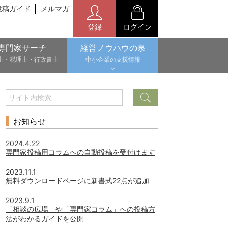
投稿ガイド
メルマガ
登録
ログイン
専門家サーチ
経営ノウハウの泉
士・税理士・行政書士
中小企業の支援情報
お知らせ
2024.4.22
専門家投稿用コラムへの自動投稿を受付けます
2023.11.1
無料ダウンロードページに新書式22点が追加
2023.9.1
「相談の広場」や「専門家コラム」への投稿方
法がわかるガイドを公開