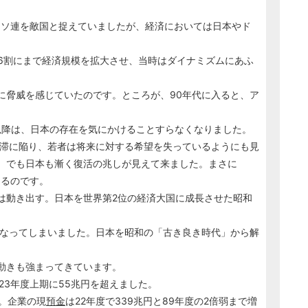
はソ連を敵国と捉えていましたが、経済においては日本やド
の6割にまで経済規模を拡大させ、当時はダイナミズムにあふ
に脅威を感じていたのです。ところが、90年代に入ると、ア
代以降は、日本の存在を気にかけることすらなくなりました。
停滞に陥り、若者は将来に対する希望を失っているようにも見
く復活の兆しが見えて来ました。まさに
あるのです。
は動き出す。日本を世界第2位の経済大国に成長させた昭和
くなってしまいました。日本を昭和の「古き良き時代」から解
る動きも強まってきています。
023年度上期に55兆円を超えました。
。企業の現
預金
は22年度で339兆円と89年度の2倍弱まで増