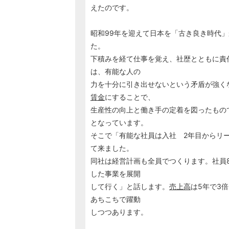
えたのです。
昭和99年を迎えて日本を「古き良き時代
た。
下積みを経て仕事を覚え、社歴とともに責
は、有能な人の
力を十分に引き出せないという矛盾が強く
賃金
にすることで、
生産性の向上と働き手の定着を図ったもの
となっています。
そこで「有能な社員は入社 2年目からリ
て来ました。
同社は経営計画も全員でつくります。社員8
した事業を展開
して行く」と話します。
売上高
は5年で3
あちこちで躍動
しつつあります。