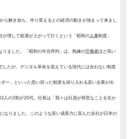
」から解き放ち、作り変えるとの経済の動きが強まって来まし
任が増して処遇が上がって行くという「昭和の
人事
制度」
なりました。「昭和の年功序列」は、熟練の
労働者
ほど高い
でしたが、デジタル革命を迎えている現代には合わない制度
ーダー」といった思い切った制度を採り入れる若い企業が出
2人の3割が20代。社長は「我々は社員が得意なことを生か
倍になりました。このような若い成長力に富んだ会社が日本の