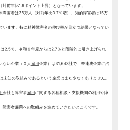
％（対前年比1.8ポイント上昇）となっています。
障害者は36万人（対前年比0.7％増）、知的障害者は15万
なっています。特に精神障害者の伸び率が目立つ結果となってい
は2.5％、令和８年度からは2.7％と段階的に引き上げられ
いない企業（０人
雇用
企業）は31,643社で、未達成企業に占
は未知の取組みであるという企業はまだ少なくありません。
用
会社も障害者
雇用
に関する各種相談・支援機関の利用や障
、障害者
雇用
への取組みを進めていきたいところです。