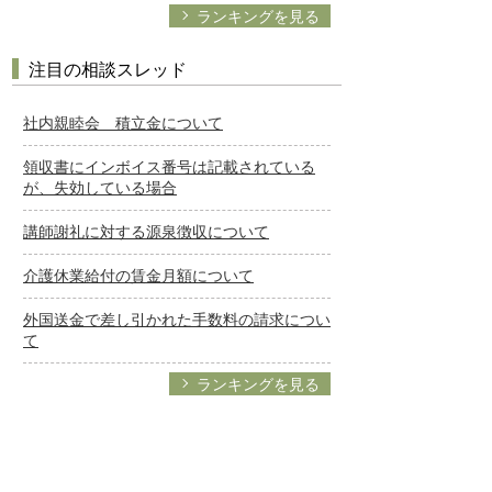
ランキングを見る
注目の相談スレッド
社内親睦会 積立金について
領収書にインボイス番号は記載されている
が、失効している場合
講師謝礼に対する源泉徴収について
介護休業給付の賃金月額について
外国送金で差し引かれた手数料の請求につい
て
ランキングを見る