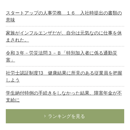
スタートアップの人事労務 １６ 入社時提出の書類の
意味
家族がインフルエンザだが、自分は元気なのに仕事を休
まされた。
令和３年－労災法問３－Ｂ「特別加入者に係る通勤災
害」
社労士認証制度13 健康結果に所見のある従業員を把握
しよう
学生納付特例の手続きをしなかった結果、障害年金が不
支給に
ランキングを見る