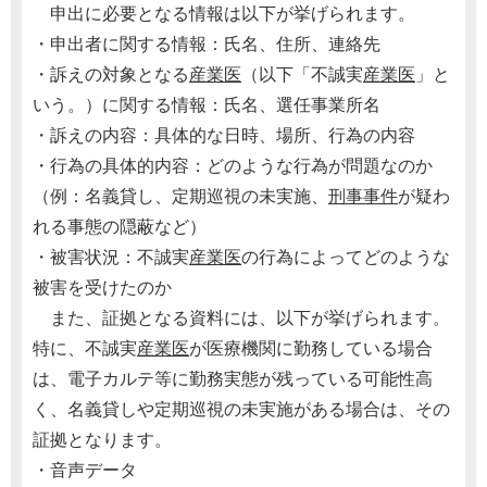
申出に必要となる情報は以下が挙げられます。
・申出者に関する情報：氏名、住所、連絡先
・訴えの対象となる
産業医
（以下「不誠実
産業医
」と
いう。）に関する情報：氏名、選任事業所名
・訴えの内容：具体的な日時、場所、行為の内容
・行為の具体的内容：どのような行為が問題なのか
（例：名義貸し、定期巡視の未実施、
刑事事件
が疑わ
れる事態の隠蔽など）
・被害状況：不誠実
産業医
の行為によってどのような
被害を受けたのか
また、証拠となる資料には、以下が挙げられます。
特に、不誠実
産業医
が医療機関に勤務している場合
は、電子カルテ等に勤務実態が残っている可能性高
く、名義貸しや定期巡視の未実施がある場合は、その
証拠となります。
・音声データ