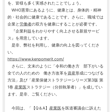
を、皆様も多く実感されたことでしょう。
WHO憲章にあるように、健康とは、身体的・精神
的・社会的に健康であることです。さらに、職域では
企業と
労働者
の双方を健康にすることが必要です。
『企業利益をわかりやすく向上させる新規サービ
ス』を用意しています。
是非、弊社を利用し、健康の向上を図ってくださ
い。
https://www.kenpomerit.com/
さらに、文末のように「令和の働き方 部下がいる
全ての人のための 働き方改革を
資産
形成につなげる
方法」及び「産業保健ストラテジーシリーズ第3版 第
1巻
産業医
ストラテジー（分担執筆者）」を成してい
ます。是非、ご覧ください。
今回は、「【Q＆A】
産業医
を医道審議会に訴えた