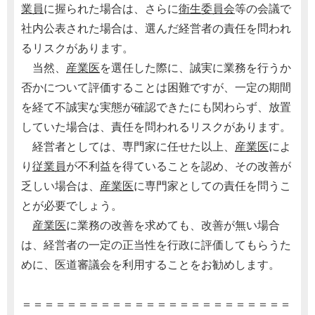
業員
に握られた場合は、さらに
衛生委員会
等の会議で
社内公表された場合は、選んだ経営者の責任を問われ
るリスクがあります。
当然、
産業医
を選任した際に、誠実に業務を行うか
否かについて評価することは困難ですが、一定の期間
を経て不誠実な実態が確認できたにも関わらず、放置
していた場合は、責任を問われるリスクがあります。
経営者としては、専門家に任せた以上、
産業医
によ
り
従業員
が不利益を得ていることを認め、その改善が
乏しい場合は、
産業医
に専門家としての責任を問うこ
とが必要でしょう。
産業医
に業務の改善を求めても、改善が無い場合
は、経営者の一定の正当性を行政に評価してもらうた
めに、医道審議会を利用することをお勧めします。
＝＝＝＝＝＝＝＝＝＝＝＝＝＝＝＝＝＝＝＝＝＝＝＝