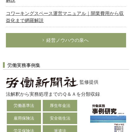
解説
コワーキングスペース運営マニュアル｜開業費用から収
益化まで網羅解説
経営ノウハウの泉へ
労働実務事例集
監修提供
法解釈から実務処理までのＱ＆Ａを分類収録
労働基準法
厚生年金法
雇用保険法
安全衛生法
労災保険法
派遣法