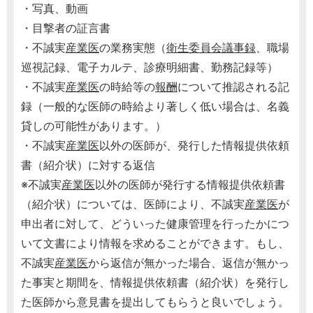
・写真、動画
・目撃者の証言書
・不誠実
産業医
の業務実態（
衛生委員会議事録
、職場
巡視記録、電子カルテ、診療明細書、勤務記録等）
・不誠実
産業医
の時給等の
報酬
について推認される記
録（一般的な医師の時給より著しく低い場合は、名義
貸しの可能性があります。）
・不誠実
産業医
以外の医師が、発行した情報提供依頼
書（紹介状）に対する返信
※不誠実
産業医
以外の医師が発行する情報提供依頼書
（紹介状）については、医師により、不誠実
産業医
が
申出者に対して、どういった健康管理を行ったかにつ
いて文書により情報を求めることができます。もし、
不誠実
産業医
から返信が無かった場合、返信が無かっ
た事実と期間を、情報提供依頼書（紹介状）を発行し
た医師から意見書を提出してもらうと良いでしょう。