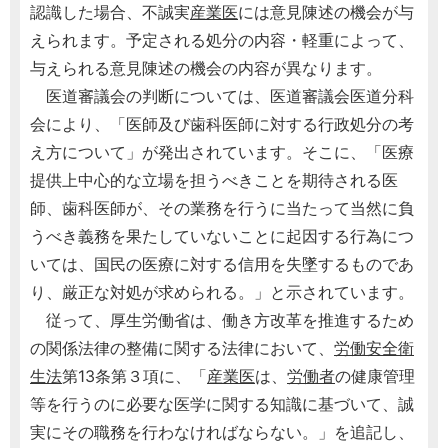
認識した場合、不誠実
産業医
には意見陳述の機会が与
えられます。予定される処分の内容・軽重によって、
与えられる意見陳述の機会の内容が異なります。
医道審議会の判断については、医道審議会医道分科
会により、「医師及び歯科医師に対する行政処分の考
え方について」が発出されています。そこに、「医療
提供上中心的な立場を担うべきことを期待される医
師、歯科医師が、その業務を行うに当たって当然に負
うべき義務を果たしていないことに起因する行為につ
いては、国民の医療に対する信用を失墜するものであ
り、厳正な対処が求められる。」と示されています。
従って、厚生労働省は、働き方改革を推進するため
の関係法律の整備に関する法律において、
労働安全衛
生法
第13条第３項に、「
産業医
は、
労働者
の健康管理
等を行うのに必要な医学に関する知識に基づいて、誠
実にその職務を行わなければならない。」を追記し、