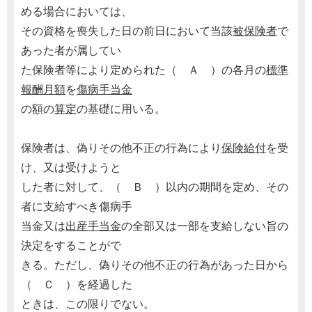
める場合においては、
その資格を喪失した日の前日において当該
被保険者
で
あった者が属してい
た保険者等により定められた（ Ａ ）の各月の
標準
報酬月額
を
傷病手当金
の額の
算定
の基礎に用いる。
保険者は、偽りその他不正の行為により
保険給付
を受
け、又は受けようと
した者に対して、（ Ｂ ）以内の期間を定め、その
者に支給すべき傷病手
当金又は
出産手当金
の全部又は一部を支給しない旨の
決定をすることがで
きる。ただし、偽りその他不正の行為があった日から
（ Ｃ ）を経過した
ときは、この限りでない。