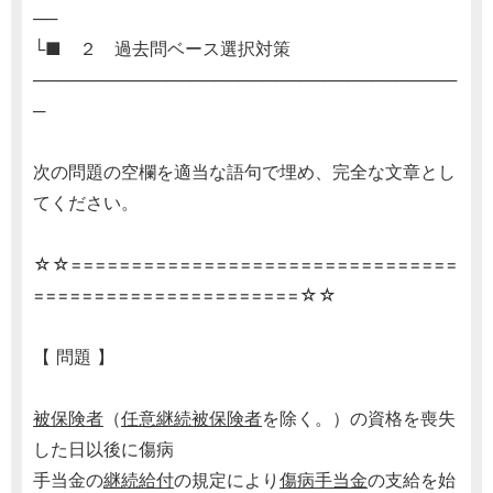
──
└■ ２ 過去問ベース選択対策
───────────────────────────────────
─
次の問題の空欄を適当な語句で埋め、完全な文章とし
てください。
☆☆================================
======================☆☆
【 問題 】
被保険者
（
任意継続被保険者
を除く。）の資格を喪失
した日以後に傷病
手当金の
継続給付
の規定により
傷病手当金
の支給を始