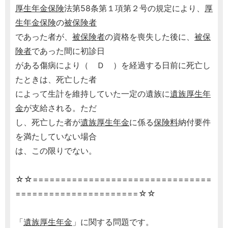
厚生年金保険
法第58条第１項第２号の規定により、
厚
生年金保険
の
被保険者
であった者が、
被保険者
の資格を喪失した後に、
被保
険者
であった間に初診日
がある傷病により（ Ｄ ）を経過する日前に死亡し
たときは、死亡した者
によって生計を維持していた一定の遺族に
遺族厚生年
金
が支給される。ただ
し、死亡した者が
遺族厚生年金
に係る
保険料
納付要件
を満たしていない場合
は、この限りでない。
☆☆================================
======================☆☆
「
遺族厚生年金
」に関する問題です。