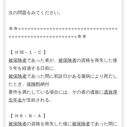
次の問題をみてください。
☆☆================================
======================☆☆
【 Ｈ18－１－Ｃ 】
被保険者
であった者が、
被保険者
の資格を喪失した後
５年を経過する日前に、
被保険者
であった間に初診日がある傷病により死亡し
たとき、
保険料
納付
要件を満たしている場合には、その者の遺族に
遺族厚
生年金
が支給される。
【 Ｈ６－８－Ａ 】
被保険者
の資格を喪失した後に
被保険者
であった間に