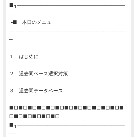
■┐────────────────────────────────
──
└■ 本日のメニュー
───────────────────────────────────
─
１ はじめに
２ 過去問ベース選択対策
３ 過去問データベース
■□■□■□■□■□■□■□■□■□■□■□■□■
□■□■□■□■□■□
■┐────────────────────────────────
──