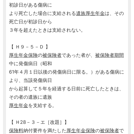
初診日がある傷病に
より死亡した場合に支給される
遺族厚生年金
は、その
死亡日が初診日から
３年を超えたときは支給されない。
【 Ｈ９－５－Ｄ 】
厚生年金保険
の
被保険者
であった者が、
被保険者期間
中に発傷病日（昭和
61年４月１日以後の発傷病日に限る。）がある傷病に
より、当該発傷病日
から起算して５年を経過する日前に死亡したときは、
その者の遺族に遺族
厚生年金
を支給する。
【 Ｈ28－３－エ［改題］】
保険料
納付要件を満たした
厚生年金保険
の
被保険者
で