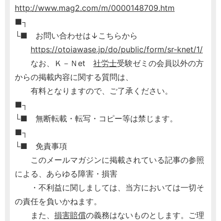
http://www.mag2.com/m/0000148709.htm
■┐
└■ お問い合わせは↓こちらから
https://otoiawase.jp/do/public/form/sr-knet/1/
なお、Ｋ－Ｎet
社労士
受験ゼミの会員以外の方
からの掲載内容に関する質問は、
有料となりますので、ご了承ください。
■┐
└■ 無断転載・転写・コピー等は禁じます。
■┐
└■ 免責事項
このメールマガジンに掲載されている記事の参照
による、あらゆる障害・損害
・不利益に関しましては、当方においては一切そ
の責任を負いかねます。
また、
損害賠償
の義務はないものとします。ご理