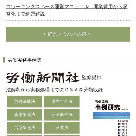
コワーキングスペース運営マニュアル｜開業費用から収
益化まで網羅解説
経営ノウハウの泉へ
労働実務事例集
監修提供
法解釈から実務処理までのＱ＆Ａを分類収録
労働基準法
厚生年金法
雇用保険法
安全衛生法
労災保険法
派遣法