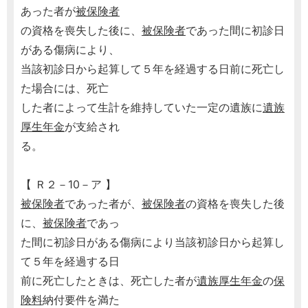
あった者が
被保険者
の資格を喪失した後に、
被保険者
であった間に初診日
がある傷病により、
当該初診日から起算して５年を経過する日前に死亡し
た場合には、死亡
した者によって生計を維持していた一定の遺族に
遺族
厚生年金
が支給され
る。
【 Ｒ２－10－ア 】
被保険者
であった者が、
被保険者
の資格を喪失した後
に、
被保険者
であっ
た間に初診日がある傷病により当該初診日から起算し
て５年を経過する日
前に死亡したときは、死亡した者が
遺族厚生年金
の
保
険料
納付要件を満た