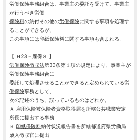
労働保険
事務組合は、事業主の委託を受けて、事業主
が行うべき労働
保険料
の納付その他の
労働保険
に関する事項を処理す
ることができるが、
この事項には
印紙保険料
に関する事項も含まれる。
【 Ｈ23－雇保８ 】
労働保険徴収法
第33条第１項の規定により、事業主が
労働保険
事務組合に
委託して処理させることができると定められている
労
働保険
事務として、
次の記述のうち、誤っているものはどれか。
Ａ
雇用保険被保険者資格取得届
を所轄
公共職業安定
所
長に提出する事務
Ｂ
印紙保険料
納付状況報告書を所轄都道府県労働局
歳入徴収官に提出