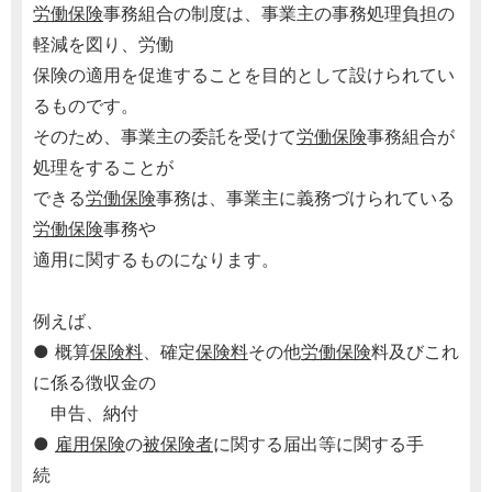
労働保険
事務組合の制度は、事業主の事務処理負担の
軽減を図り、労働
保険の適用を促進することを目的として設けられてい
るものです。
そのため、事業主の委託を受けて
労働保険
事務組合が
処理をすることが
できる
労働保険
事務は、事業主に義務づけられている
労働保険
事務や
適用に関するものになります。
例えば、
● 概算
保険料
、確定
保険料
その他
労働保険
料及びこれ
に係る徴収金の
申告、納付
●
雇用保険
の
被保険者
に関する届出等に関する手
続