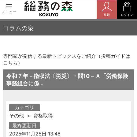
メニュー
登録
ログイン
コラムの泉
専門家が発信する最新トピックスをご紹介（投稿ガイドは
こちら
）
令和７年－徴収法〔労災〕・問10－Ａ「労働保険
事務組合に係…
カテゴリ
その他 >
資格取得
最終更新日
2025年11月25日 13:48