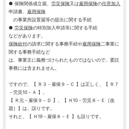
● 保険関係成立届、
労災保険
又は
雇用保険
の
任意加入
申請書、
雇用保険
の事業所設置届等の提出に関する手続
●
労災保険
の特別加入申請等に関する手続
などがあります。
保険給付
の請求に関する事務手続や
雇用保険
二事業に
関する事務手続など
は、事業主に義務づけられたものではないので、委託
事務には含まれません。
ですので、【 Ｒ３－雇保９－Ｃ 】は正しく、【 Ｒ７
－労災10－Ａ 】、
【 Ｒ元－雇保９－Ｄ 】、【 Ｈ10－労災８－Ｅ［改
題］】は、誤りです。
それと、【 Ｈ19－雇保８－Ｅ 】も誤りです。