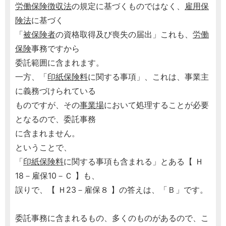
労働保険徴収法
の規定に基づくものではなく、
雇用保
険法
に基づく
「
被保険者
の資格取得及び喪失の届出」これも、
労働
保険
事務ですから
委託範囲に含まれます。
一方、「
印紙保険料
に関する事項」、これは、事業主
に義務づけられている
ものですが、その
事業場
において処理することが必要
となるので、委託事務
に含まれません。
ということで、
「
印紙保険料
に関する事項も含まれる」とある【 Ｈ
18－雇保10－Ｃ 】も、
誤りで、【 Ｈ23－雇保８ 】の答えは、「Ｂ」です。
委託事務に含まれるもの、多くのものがあるので、こ