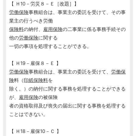
【 Ｈ10－労災８－Ｅ［改題］】
労働保険
事務組合は、事業主の委託を受けて、その事
業主の行うべき労働
保険料
の納付、
雇用保険
の二事業に係る事務手続その
他の
労働保険
に関する
一切の事項を処理することができる。
【 Ｈ19－雇保８－Ｅ 】
労働保険
事務組合は、事業主の委託を受けて、
労働保
険
料（
印紙保険料
を
除く。）の納付に関する事務を処理することができる
が、
雇用保険
の被保険
者の資格取得及び喪失の届出に関する事務を処理する
ことはできない。
【 Ｈ18－雇保10－Ｃ 】