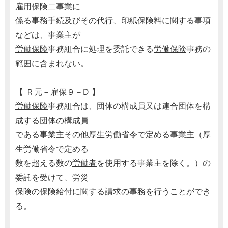
雇用保険
二事業に
係る事務手続及びその代行、
印紙保険料
に関する事項
などは、事業主が
労働保険
事務組合に処理を委託できる
労働保険
事務の
範囲に含まれない。
【 Ｒ元－雇保９－D 】
労働保険
事務組合は、団体の構成員又は連合団体を構
成する団体の構成員
である事業主その他厚生労働省令で定める事業主（厚
生労働省令で定める
数を超える数の
労働者
を使用する事業主を除く。）の
委託を受けて、労災
保険の
保険給付
に関する請求の事務を行うことができ
る。