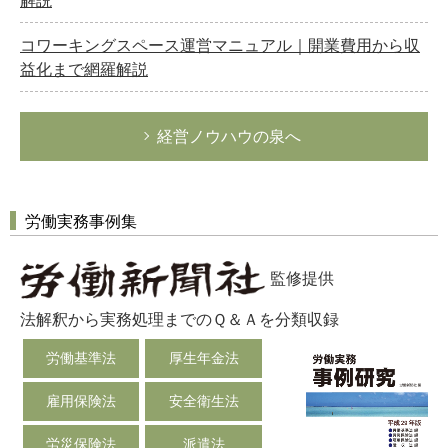
解説
コワーキングスペース運営マニュアル｜開業費用から収
益化まで網羅解説
経営ノウハウの泉へ
労働実務事例集
監修提供
法解釈から実務処理までのＱ＆Ａを分類収録
労働基準法
厚生年金法
雇用保険法
安全衛生法
労災保険法
派遣法