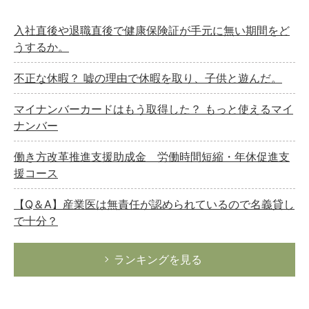
入社直後や退職直後で健康保険証が手元に無い期間をど
うするか。
不正な休暇？ 嘘の理由で休暇を取り、子供と遊んだ。
マイナンバーカードはもう取得した？ もっと使えるマイ
ナンバー
働き方改革推進支援助成金 労働時間短縮・年休促進支
援コース
【Q＆A】産業医は無責任が認められているので名義貸し
で十分？
ランキングを見る