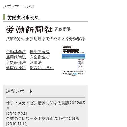
スポンサーリンク
労働実務事例集
監修提供
法解釈から実務処理までのＱ＆Ａを分類収録
労働基準法
厚生年金法
雇用保険法
安全衛生法
労災保険法
派遣法
健康保険法
徴収法 ほか
調査レポート
オフィスカイゼン活動に関する意識2022年5
月
[2022.7.24]
企業のテレワーク実態調査2019年10月版
[2019.11.12]