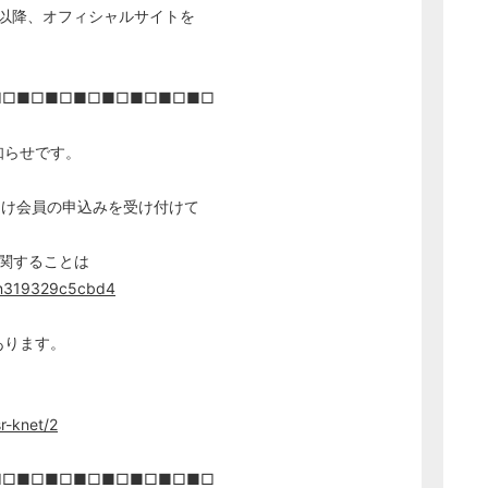
日以降、オフィシャルサイトを
■□■□■□■□■□■□■□■□
知らせです。
向け会員の申込みを受け付けて
に関することは
n/n319329c5cbd4
あります。
sr-knet/2
■□■□■□■□■□■□■□■□