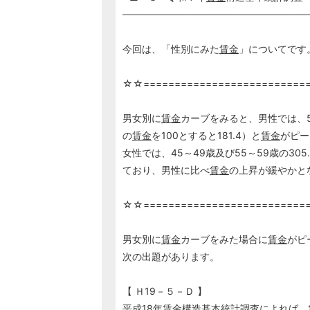
───────────────────────────
今回は、「性別にみた
賃金
」についてです
☆☆==========================
男女別に
賃金
カーブをみると、男性では、55
の
賃金
を100とすると181.4）と
賃金
がピー
女性では、45～49歳及び55～59歳の305
ており、男性に比べ
賃金
の上昇が緩やかと
☆☆==========================
男女別に
賃金
カーブをみた場合に
賃金
がピ
次の出題があります。
【 Ｈ19－５－Ｄ 】
平成18年
賃金
構造基本統計調査によれば、