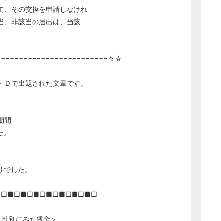
て、その交換を申請しなけれ
当、非該当の届出は、当該
=========================☆☆
・Ｄで出題された文章です。
期間
た。
りでした。
■□■□■□■□■□■□■□■□
──────────
＜性別にみた
賃金
＞