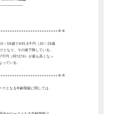
─────────
。
==========================☆☆
～59歳で445.6千円（20～24歳
クとなり、その後下降している。
.7千円（同127.6）が最も高くなっ
なっている。
==========================☆☆
ークとなる年齢階級に関しては、
賃金
がピークとなる年齢階級は、