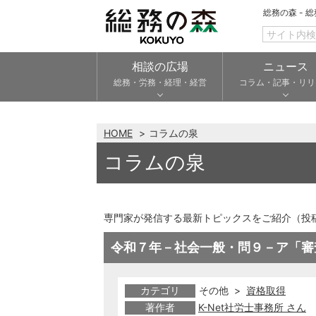
総務の森 - 
相談の広場
ニュース
総務・労務・経理・経営
コラム・記事・リリ
HOME
コラムの泉
コラムの泉
専門家が発信する最新トピックスをご紹介（投
令和７年－社会一般・問９－ア「審
カテゴリ
その他 >
資格取得
著作者
K-Net社労士事務所 さん