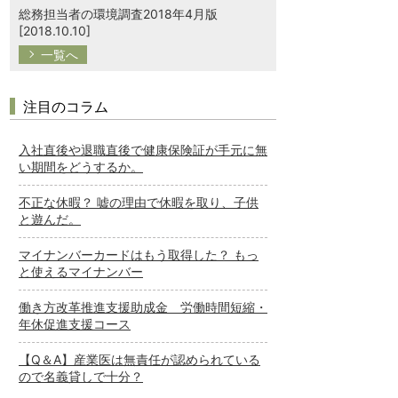
総務担当者の環境調査2018年4月版
[2018.10.10]
一覧へ
注目のコラム
入社直後や退職直後で健康保険証が手元に無
い期間をどうするか。
不正な休暇？ 嘘の理由で休暇を取り、子供
と遊んだ。
マイナンバーカードはもう取得した？ もっ
と使えるマイナンバー
働き方改革推進支援助成金 労働時間短縮・
年休促進支援コース
【Q＆A】産業医は無責任が認められている
ので名義貸しで十分？