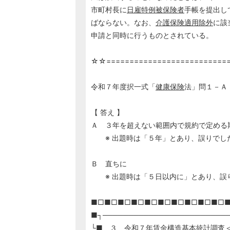
市町村長に
日雇特例被保険者
手帳を提出し
ばならない。なお、
介護保険
適用除外
に該
申請と同時に行うものとされている。
☆☆==========================
令和７年度択一式「
健康保険
法」問１－Ａ
【 答え 】
Ａ ３年を超えない範囲内で規約で定める
※ 出題時は「５年」とあり、誤りでし
Ｂ 直ちに
※ 出題時は「５日以内に」とあり、誤
■□■□■□■□■□■□■□■□■□■□
■┐────────────────────────
└■ ３ 令和７年
賃金
構造基本統計調査