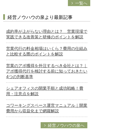
一覧へ
経営ノウハウの泉より最新記事
成約率が上がらない理由とは？ 営業現場で
実践できる改善策と研修のポイントを解説
営業代行の料金相場はいくら？費用の仕組み
と比較する際のポイントを解説
営業のアポ獲得を外注するべき会社とは？｜
アポ獲得代行を検討する前に知っておきたい
4つの判断基準
シェアオフィスの開業手順と成功戦略！費
用・注意点を解説
コワーキングスペース運営マニュアル｜開業
費用から収益化まで網羅解説
経営ノウハウの泉へ