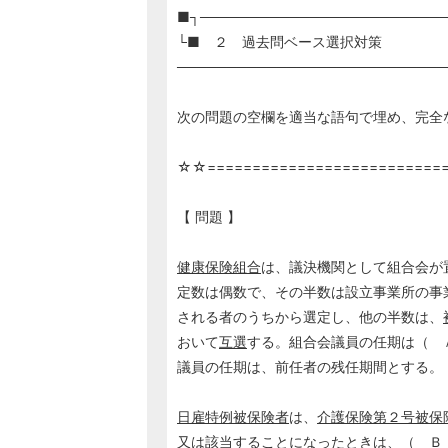
■┐────────────────────────
└■ ２ 過去問ベース選択対策
───────────────────────────
次の問題の空欄を適当な語句で埋め、完全
☆☆==========================
【 問題 】
健康保険組合
は、議決機関として組合会が
定数は偶数で、その半数は設立事業所の事
される者のうちから選定し、他の半数は、
おいて
互選
する。組合会議員の任期は（ 
議員の任期は、前任者の残任期間とする。
日雇特例被保険者
は、
介護保険
第２号被保
又は該当することになったときは、（ Ｂ