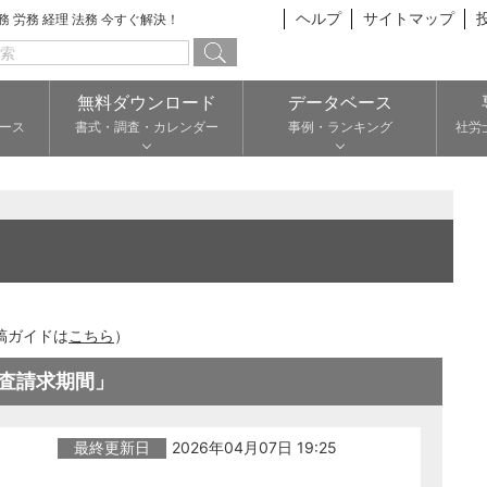
ヘルプ
サイトマップ
総務 労務 経理 法務 今すぐ解決！
無料ダウンロード
データベース
ース
書式・調査・カレンダー
事例・ランキング
社労
稿ガイドは
こちら
）
査請求期間」
最終更新日
2026年04月07日 19:25