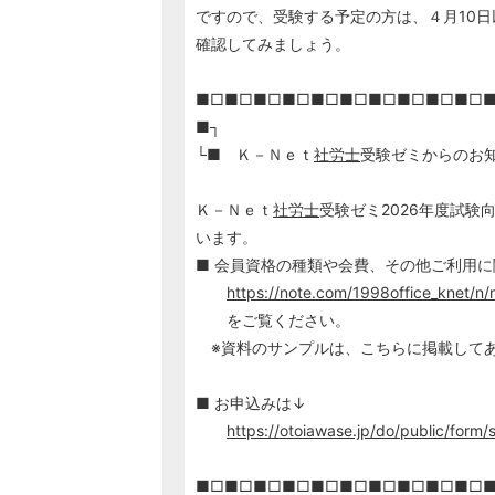
ですので、受験する予定の方は、４月10
確認してみましょう。
■□■□■□■□■□■□■□■□■□■□
■┐
└■ Ｋ－Ｎｅｔ
社労士
受験ゼミからのお
Ｋ－Ｎｅｔ
社労士
受験ゼミ2026年度試験
います。
■ 会員資格の種類や会費、その他ご利用
https://note.com/1998office_knet/
をご覧ください。
※資料のサンプルは、こちらに掲載して
■ お申込みは↓
https://otoiawase.jp/do/public/form/
■□■□■□■□■□■□■□■□■□■□