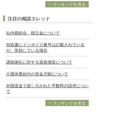
ランキングを見る
注目の相談スレッド
社内親睦会 積立金について
領収書にインボイス番号は記載されている
が、失効している場合
講師謝礼に対する源泉徴収について
介護休業給付の賃金月額について
外国送金で差し引かれた手数料の請求につい
て
ランキングを見る