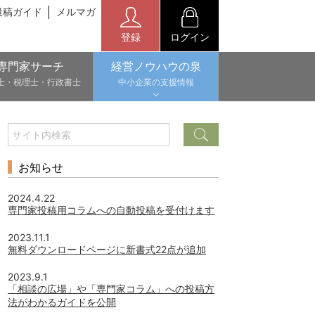
投稿ガイド
メルマガ
登録
ログイン
専門家サーチ
経営ノウハウの泉
士・税理士・行政書士
中小企業の支援情報
お知らせ
2024.4.22
専門家投稿用コラムへの自動投稿を受付けます
2023.11.1
無料ダウンロードページに新書式22点が追加
2023.9.1
「相談の広場」や「専門家コラム」への投稿方
法がわかるガイドを公開