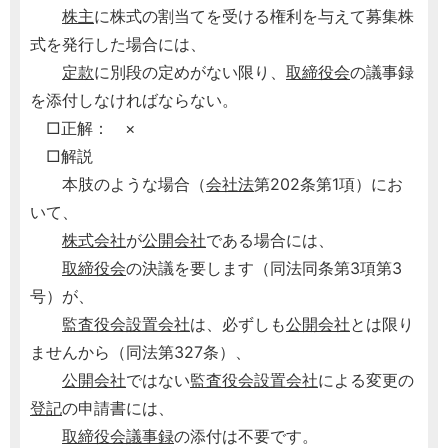
株主
に株式の割当てを受ける権利を与えて募集株
式を発行した場合には、
定款
に別段の定めがない限り、
取締役会
の議事録
を添付しなければならない。
□正解： ×
□解説
本肢のような場合（
会社法
第202条第1項）にお
いて、
株式会社
が
公開会社
である場合には、
取締役会
の決議を要します（同法同条第3項第3
号）が、
監査役会設置会社
は、必ずしも
公開会社
とは限り
ませんから（同法第327条）、
公開会社
ではない
監査役会設置会社
による変更の
登記
の申請書には、
取締役会議事録
の添付は不要です。