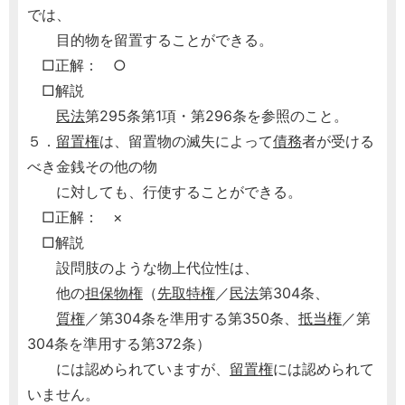
では、
目的物を留置することができる。
□正解： ○
□解説
民法
第295条第1項・第296条を参照のこと。
５．
留置権
は、留置物の滅失によって
債務
者が受ける
べき金銭その他の物
に対しても、行使することができる。
□正解： ×
□解説
設問肢のような物上代位性は、
他の
担保
物権
（
先取特権
／
民法
第304条、
質権
／第304条を準用する第350条、
抵当権
／第
304条を準用する第372条）
には認められていますが、
留置権
には認められて
いません。