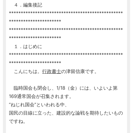
４．編集後記
************************************************
**********************
************************************************
**********************
１．はじめに
************************************************
**********************
こんにちは。
行政書士
の津留信康です。
臨時国会も閉会し、1/18（金）には、いよいよ第
169通常国会が召集されます。
“ねじれ国会”といわれる中、
国民の目線に立った、建設的な論戦を期待したいもの
ですね。