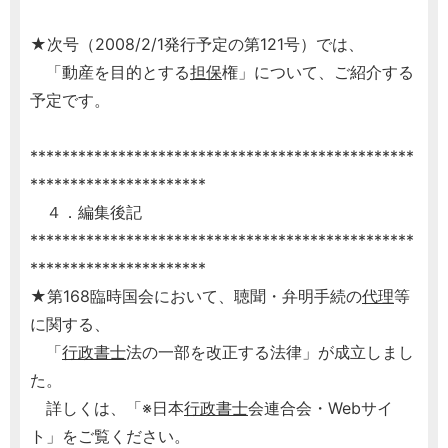
★次号（2008/2/1発行予定の第121号）では、
「動産を目的とする
担保
権」について、ご紹介する
予定です。
************************************************
**********************
４．編集後記
************************************************
**********************
★第168臨時国会において、聴聞・弁明手続の
代理
等
に関する、
「
行政書士
法の一部を改正する法律」が成立しまし
た。
詳しくは、「※日本
行政書士
会連合会・Webサイ
ト」をご覧ください。