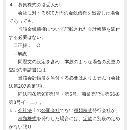
４．募集株式の
引受
人が、
会社に対する600万円の金銭
債権
を出資した場合
であっても、
当該金銭
債権
について記載された
会計
帳簿を添付
する必要はない。
□正解： ○
□解説
問題文の設定を含め、本肢のような場合の変更の
登記
の申請書には、
当該
会計
帳簿を添付する必要はありません（
会社
法
第207条第1項、
同法同条第9項第1号・第5号、商業
登記
法第56条
第3号イ・二）。
５．
会社法
上の
公開会社
でない
種類株式
発行会社が、
種類株式
を発行した場合には、
定款
に別段の定め
がない限り、