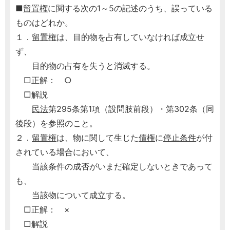
■
留置権
に関する次の1～5の記述のうち、誤っている
ものはどれか。
１．
留置権
は、目的物を占有していなければ成立せ
ず、
目的物の占有を失うと消滅する。
□正解： ○
□解説
民法
第295条第1項（設問肢前段）・第302条（同
後段）を参照のこと。
２．
留置権
は、物に関して生じた
債権
に
停止条件
が付
されている場合において、
当該条件の成否がいまだ確定しないときであって
も、
当該物について成立する。
□正解： ×
□解説