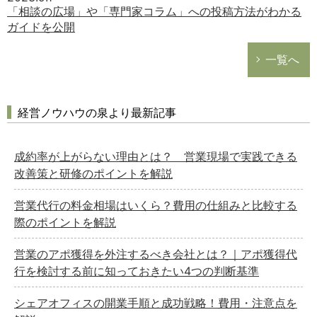
「相談の広場」や「専門家コラム」への投稿方法がわかる
ガイドを公開
一覧へ
経営ノウハウの泉より最新記事
成約率が上がらない理由とは？ 営業現場で実践できる
改善策と研修のポイントを解説
営業代行の料金相場はいくら？費用の仕組みと比較する
際のポイントを解説
営業のアポ獲得を外注するべき会社とは？｜アポ獲得代
行を検討する前に知っておきたい4つの判断基準
シェアオフィスの開業手順と成功戦略！費用・注意点を