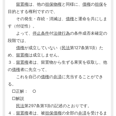
留置権
は、他の
担保
物権
と同様に、
債権
の
担保
を
目的とする権利ですので、
その発生・存続・消滅は、
債権
と運命を共にしま
す（付従性）。
よって、
停止条件
付
法律行為
の条件成否未確定の
段階では、
債権
が成立していない（
民法
第127条第1項）た
め、
留置権
は成立しません。
３．
留置権
者は、留置物から生ずる果実を収取し、他
の
債権
者に先立って、
これを自己の
債権
の
弁済
に充当することができ
る。
□正解： ○
□解説
民法
第297条第1項の記述のとおりです。
４．
留置権
者は、被
担保
債権
の全部の
弁済
を受けるま