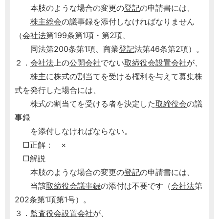
本肢のような場合の変更の
登記
の申請書には、
株主総会
の議事録を添付しなければなりません
（
会社法
第199条第1項・第2項、
同法第200条第1項、商業
登記
法第46条第2項）。
２．
会社法
上の
公開会社
でない
取締役会設置会社
が、
株主
に株式の割当てを受ける権利を与えて募集株
式を発行した場合には、
株式の割当てを受ける者を決定した
取締役会
の議
事録
を添付しなければならない。
□正解： ×
□解説
本肢のような場合の変更の
登記
の申請書には、
当該
取締役会議事録
の添付は不要です（
会社法
第
202条第1項第1号）。
３．
監査役会設置会社
が、