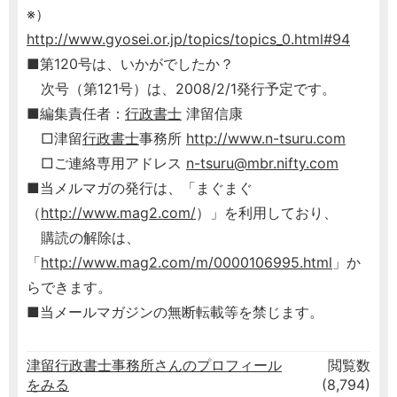
※）
http://www.gyosei.or.jp/topics/topics_0.html#94
■第120号は、いかがでしたか？
次号（第121号）は、2008/2/1発行予定です。
■編集責任者：
行政書士
津留信康
□津留
行政書士
事務所
http://www.n-tsuru.com
□ご連絡専用アドレス
n-tsuru@mbr.nifty.com
■当メルマガの発行は、「まぐまぐ
（
http://www.mag2.com/
）」を利用しており、
購読の解除は、
「
http://www.mag2.com/m/0000106995.html
」か
らできます。
■当メールマガジンの無断転載等を禁じます。
津留行政書士事務所さんのプロフィール
閲覧数
をみる
(8,794)