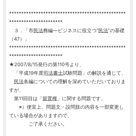
************************************************
**********************
３．「市
民法
務編―ビジネスに役立つ“
民法
”の基礎
（47）」
************************************************
**********************
★2007/8/15発行の第110号より、
「平成19年度
司法書士
試験問題」の解説を通じて、
民法
各編についての理解を深めていただいておりま
すが、
第11回目は「
留置権
」に関する問題です。
※）便宜上、問題文・設問肢の内容を一部変更し
ている場合がありますので、
ご了承ください。