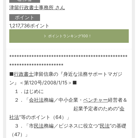
津留行政書士事務所 さん
ポイント
1,217,736ポイント
ポイントランキング100！
************************************************
**********************
■
行政書士
津留信康の『身近な法務サポートマガジ
ン』＜第120号/2008/1/15＞■
１．はじめに
２．「
会社法
務編／中小企業・
ベンチャー
経営者＆
起業予定者のための“
会
社法
”等のポイント（64）」
３．「市
民法
務編／ビジネスに役立つ“
民法
”の基礎
（47）」