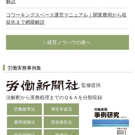
解説
コワーキングスペース運営マニュアル｜開業費用から収
益化まで網羅解説
経営ノウハウの泉へ
労働実務事例集
監修提供
法解釈から実務処理までのＱ＆Ａを分類収録
労働基準法
厚生年金法
雇用保険法
安全衛生法
労災保険法
派遣法