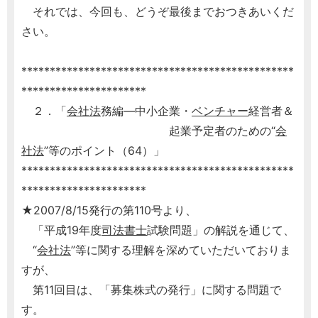
それでは、今回も、どうぞ最後までおつきあいくだ
さい。
************************************************
**********************
２．「
会社法
務編―中小企業・
ベンチャー
経営者＆
起業予定者のための“
会
社法
”等のポイント（64）」
************************************************
**********************
★2007/8/15発行の第110号より、
「平成19年度
司法書士
試験問題」の解説を通じて、
“
会社法
”等に関する理解を深めていただいておりま
すが、
第11回目は、「募集株式の発行」に関する問題で
す。