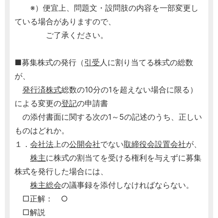
※）便宜上、問題文・設問肢の内容を一部変更し
ている場合がありますので、
ご了承ください。
■募集株式の発行（
引受
人に割り当てる株式の総数
が、
発行済株式
総数の10分の1を超えない場合に限る）
による変更の
登記
の申請書
の添付書面に関する次の1～5の記述のうち、正しい
ものはどれか。
１．
会社法
上の
公開会社
でない
取締役会設置会社
が、
株主
に株式の割当てを受ける権利を与えずに募集
株式を発行した場合には、
株主総会
の議事録を添付しなければならない。
□正解： ○
□解説