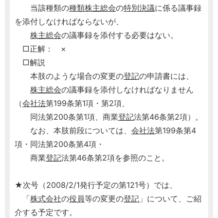
当該種類の
種類株主総会
の
特別決議
に係る議事録
を添付しなければならないが、
株主総会
の議事録を添付する必要はない。
□正解： ×
□解説
本肢のような場合の変更の
登記
の申請書には、
株主総会
の議事録を添付しなければなりません
（
会社法
第199条第1項・第2項、
同法第200条第1項、商業
登記
法第46条第2項）。
なお、本肢前段については、
会社法
第199条第4
項・同法第200条第4項・
商業
登記
法第46条第2項を参照のこと。
★次号（2008/2/1発行予定の第121号）では、
「
株式会社
の
役員
等の変更の
登記
」について、ご紹
介する予定です。