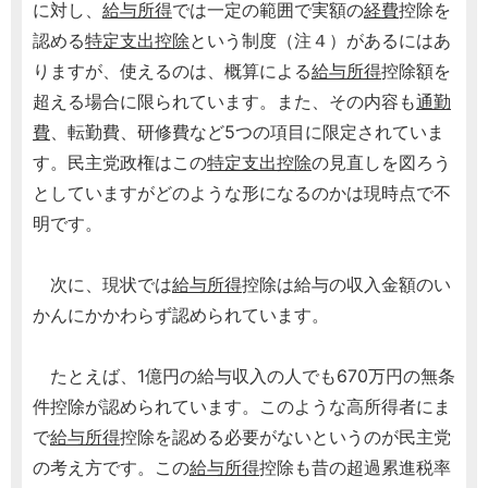
に対し、
給与所得
では一定の範囲で実額の
経費
控除を
認める
特定支出控除
という制度（注４）があるにはあ
りますが、使えるのは、概算による
給与所得
控除額を
超える場合に限られています。また、その内容も
通勤
費
、転勤費、研修費など5つの項目に限定されていま
す。民主党政権はこの
特定支出控除
の見直しを図ろう
としていますがどのような形になるのかは現時点で不
明です。
次に、現状では
給与所得
控除は給与の収入金額のい
かんにかかわらず認められています。
たとえば、1億円の給与収入の人でも670万円の無条
件控除が認められています。このような高所得者にま
で
給与所得
控除を認める必要がないというのが民主党
の考え方です。この
給与所得
控除も昔の超過累進税率