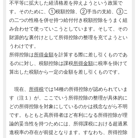
不平等に拡大した経済格差を抑えようという政策で
す。そのために、①税額控除、②手当の支給、③こ
の二つの性格を併せ持つ給付付き税額控除をうまく組
み合わせて使っていこうとしています。そして、その
財源的な裏付けとして所得控除の整理を充てようとい
うわけです。
所得控除は
所得金額
を計算する際に差し引くものであ
るのに対し、税額控除は課税
所得金額
に税率を掛けて
算出した税額から一定の金額を差し引くものです。
現在、
所得税
では14種の所得控除が認められていま
す（注１）が、ここでいう所得控除の整理が具体的に
どの所得控除を対象にしているのかは残念ながら不明
です。もともと高所得者ほど有利になる所得控除が理
論的妥当性を持つためには、所得課税における超過累
進税率の存在が前提となります。すなわち、所得控除