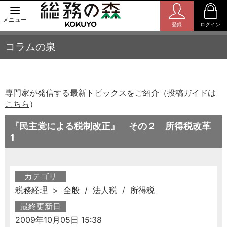
メニュー
登録
ログイン
コラムの泉
専門家が発信する最新トピックスをご紹介（投稿ガイドは
こちら
）
『民主党による税制改正』 その２ 所得税改革
1
カテゴリ
税務経理 >
全般
/
法人税
/
所得税
最終更新日
2009年10月05日 15:38