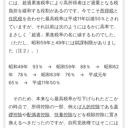
には、超過累進税率により高所得者ほど過重となる税
負担を緩和する役割があるのです。今でこそ
所得税
と
住民税
を合わせた最高税率は平成11年以後50％とされ
ていますが、それ以前は次のようにはるかに高率で、
まさしく「超過」累進税率の名に値するものでした。
（ただし、昭和59年と49年には賦課制限がありまし
た（注２）。）
昭和49年 93％ → 昭和59年 88％ → 昭和62
年 78％ → 昭和63年 76％ → 平成元年
65％ → 平成11年50％
そのため、本来なら最高税率が引下げられたどこか
の時点で、所得控除の一部、例えば
人的控除
である
基
礎控除
や
配偶者控除
、
扶養控除
などを税額控除に置き
換えるべきだったのですが、自民党政権ではそこには