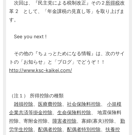
次回は、『民主党による税制改正』その２
所得税
改
革 2 として、「年金課税の見直し等」を取り上げま
す。
See you next !
その他の『ちょっとためになる情報』は、次のサイ
トの「お知らせ」と「ブログ」でどうぞ！！
http://www.ksc-kaikei.com/
（注１） 所得控除の種類
雑損控除
、
医療費控除
、
社会保険料控除
、
小規模
企業共済等掛金控除
、
生命保険料控除
、 地震保険料
控除、寄附金控除、
障害者控除
、寡婦(寡夫)控除、
勤
労学生控除
、
配偶者控除
、
配偶者特別控除
、
扶養控