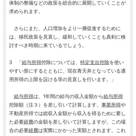
体制の整備などの政策を総合的に展開していくことが
求められます。
さらにまた、人口増加をより一層促進するために
は、移民政策を見直し、緩和していくことも真剣に検
討すべき時期に来ているでしょう。
3 「
給与所得
控除については、
特定支出控除
を使い
やすい形にするとともに、現在青天井となっている適
用所得の上限を設ける等の見直しを行います。」
給与所得
は、1年間の給与の収入金額から
給与所得
控除額（注３）を差し引いて計算します。
事業所得
や
不動産所得では総収入金額から収入を得るために要し
た必要
経費
の金額を差し引いて計算しますが、この場
合の必要
経費
は実際にかかった実額とされます。これ