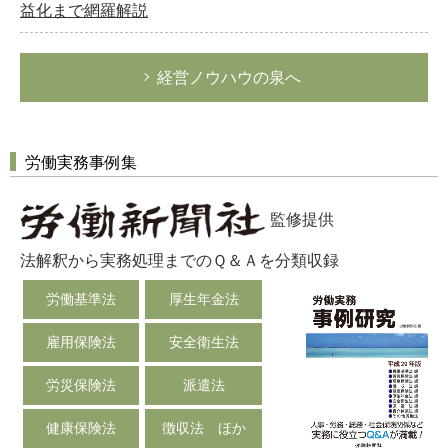
益化まで網羅解説
経営ノウハウの泉へ
労働実務事例集
監修提供
法解釈から実務処理までのＱ＆Ａを分類収録
労働基準法
厚生年金法
雇用保険法
安全衛生法
労災保険法
派遣法
健康保険法
徴収法 ほか