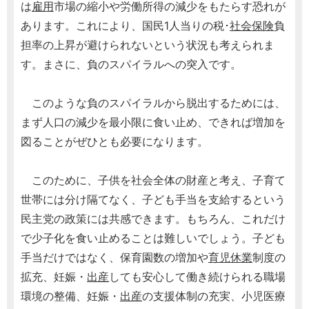
は
雇用
市場の縮小や労働所得の減少をもたらす恐れが
あります。これにより、国民1人当りの税･
社会保険
負
担率の上昇が避けられないという状況も考えられま
す。まさに、負のスパイラルへの突入です。
このような負のスパイラルから脱出するためには、
まず人口の減少を最小限に食い止め、できれば増加を
図ることがぜひとも必要になります。
このために、子供を社会全体の財産と考え、子育て
世帯には分け隔てなく、子ども手当を支給するという
民主党の政策には共感できます。もちろん、これだけ
で少子化を食い止めることは難しいでしょう。子ども
手当だけではなく、保育園数の増加や
育児休業
制度の
拡充、妊娠・
出産
しても安心して働き続けられる職場
環境の整備、妊娠・
出産
の支援体制の充実、小児医療