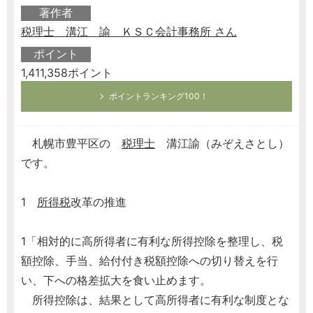
著作者
税理士 溝江 諭 ＫＳＣ会計事務所 さん
ポイント
1,411,358ポイント
ポイントランキング100！
札幌市豊平区の
税理士
溝江諭（みぞえさとし）
です。
1
所得税
改革の推進
1「相対的に高所得者に有利な所得控除を整理し、税
額控除、手当、給付付き税額控除への切り替えを行
い、下への格差拡大を食い止めます。
所得控除は、結果として高所得者に有利な制度とな