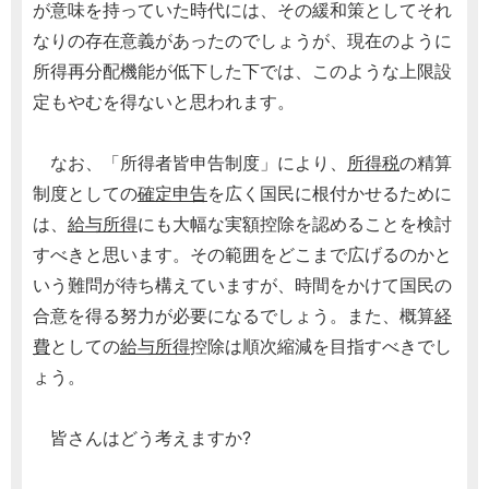
が意味を持っていた時代には、その緩和策としてそれ
なりの存在意義があったのでしょうが、現在のように
所得再分配機能が低下した下では、このような上限設
定もやむを得ないと思われます。
なお、「所得者皆申告制度」により、
所得税
の精算
制度としての
確定申告
を広く国民に根付かせるために
は、
給与所得
にも大幅な実額控除を認めることを検討
すべきと思います。その範囲をどこまで広げるのかと
いう難問が待ち構えていますが、時間をかけて国民の
合意を得る努力が必要になるでしょう。また、概算
経
費
としての
給与所得
控除は順次縮減を目指すべきでし
ょう。
皆さんはどう考えますか?