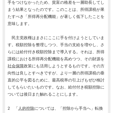
手をつけなかったため、貧富の格差を一層助長してし
まう結果となったのです。このことは、所得課税が果
たすべき「所得再分配機能」が著しく低下したことを
意味します。
民主党政権はまさにここに手を付けようとしていま
す。税額控除を整理しつつ、手当の支給を増やし、さ
らには給付付き税額控除まで導入する。それは、所得
課税における所得再分配機能を高めつつ、その財源を
社会保障
政策にも活用しようとするものです。その方
向性は良しとすべきですが、より一層の所得課税の垂
直的公平を図るために、最高税率の引上げもぜひ検討
してもらいたいものです。なお、給付付き税額控除に
ついては後日また触れることにします。
2 「
人的控除
については、「控除から手当へ」転換