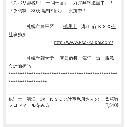
『ズバリ節税99 一問一答』 好評無料進呈中！！
『予約制 30分無料相談』 実施中！！
札幌市豊平区
税理士
溝江 諭 ＫＳＣ
会
計
事務所
http://www.ksc-kaikei.com/
札幌学院大学 客員教授 溝江 諭
税務
会計
論担当
************************************************
*****************
税理士 溝江 諭 ＫＳＣ会計事務所さんの
閲覧数
プロフィールをみる
(7,510)