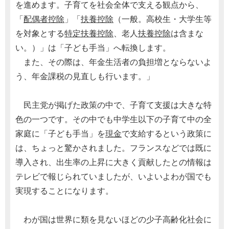
を進めます。子育てを社会全体で支える観点から、
「
配偶者控除
」「
扶養控除
（一般。高校生・大学生等
を対象とする
特定扶養控除
、老人
扶養控除
は含まな
い。）」は「子ども手当」へ転換します。
また、その際は、年金生活者の負担増とならないよ
う、年金課税の見直しも行います。」
民主党が掲げた政策の中で、子育て支援は大きな特
色の一つです。その中でも中学生以下の子育て中の全
家庭に「子ども手当」を
現金
で支給するという政策に
は、ちょっと驚かされました。フランスなどでは既に
導入され、出生率の上昇に大きく貢献したとの情報は
テレビで報じられていましたが、いよいよわが国でも
実現することになります。
わが国は世界に類を見ないほどの少子高齢化社会に