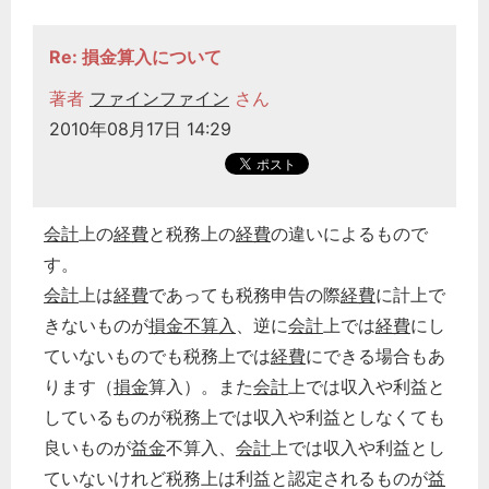
Re: 損金算入について
著者
ファインファイン
さん
2010年08月17日 14:29
会計
上の
経費
と税務上の
経費
の違いによるもので
す。
会計
上は
経費
であっても税務申告の際
経費
に計上で
きないものが
損金不算入
、逆に
会計
上では
経費
にし
ていないものでも税務上では
経費
にできる場合もあ
ります（
損金
算入）。また
会計
上では収入や利益と
しているものが税務上では収入や利益としなくても
良いものが
益金
不算入、
会計
上では収入や利益とし
ていないけれど税務上は利益と認定されるものが
益