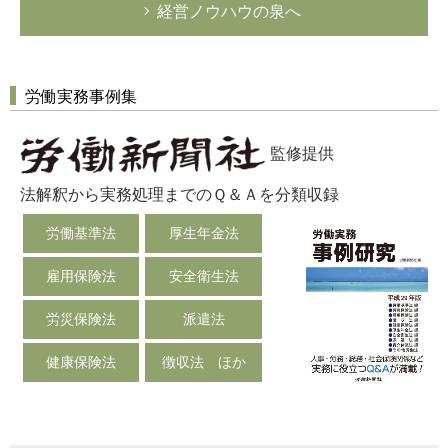
経営ノウハウの泉へ
労働実務事例集
監修提供
法解釈から実務処理までのＱ＆Ａを分類収録
労働基準法
厚生年金法
雇用保険法
安全衛生法
労災保険法
派遣法
健康保険法
徴収法 ほか