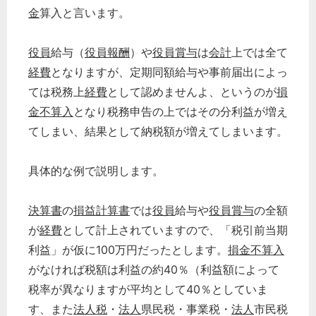
金
算入と言います。
役員
給与（
役員報酬
）や
役員賞与
は
会計
上では全て
経費
となりますが、定期同額給与や事前届出によっ
ては税務上
経費
として認めませんよ、というのが
損
金不算入
となり税務申告の上ではその分利益が増え
てしまい、結果として納税額が増えてしまいます。
具体的な例で説明します。
決算書
の
損益計算書
では
役員
給与や
役員賞与
の全額
が
経費
として計上されていますので、「税引前当期
利益」が仮に100万円だったとします。
損金不算入
がなければ税額は利益の約40％（利益額によって
税率が異なりますが平均として40％としていま
す、また
法人税
・
法人
県民税・事業税・
法人
市民税