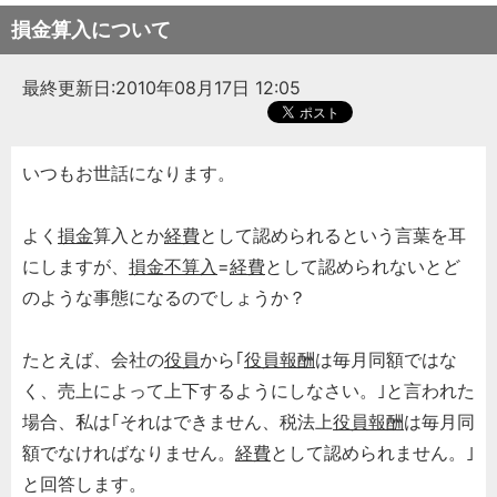
損金算入について
最終更新日:2010年08月17日 12:05
いつもお世話になります。
よく
損金
算入とか
経費
として認められるという言葉を耳
にしますが、
損金不算入
=
経費
として認められないとど
のような事態になるのでしょうか？
たとえば、会社の
役員
から｢
役員報酬
は毎月同額ではな
く、売上によって上下するようにしなさい。｣と言われた
場合、私は｢それはできません、税法上
役員報酬
は毎月同
額でなければなりません。
経費
として認められません。｣
と回答します。