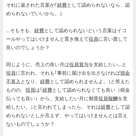
それに返された言葉が｢
経費
として認められないなら、認
められないでいいから。｣
…そもそも、
経費
として認められないという言葉はイコ
ールやってはいけませんと置き換えて
役員
に言い渡して
良いのでしょうか？
同じように、売上の良い月は
役員賞与
を支給したい…と
役員
に言われ、それも｢事前に届け出を出さなければ
損金
不算入
となり、
経費
として認められませんよ。｣と答えた
ものの、
役員
は｢
経費
として認められなくても良い（税金
払っても良い）から、支給したい月に都度
役員報酬
を支
給したい。｣と言われてしまったら、それは
経費
として認
められないとしか言えず、やってはいけませんとは言え
ないものでしょうか？