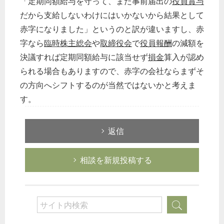
「定期同額給与を守って、また事前届出の
役員賞与
だから支給しないわけにはいかないから結果として
赤字になりました」というのと訳が違いますし、赤
字なら
臨時株主総会
や
取締役会
で
役員報酬
の減額を
決議すれば定期同額給与に該当せず
損金
算入が認め
られる場合もありますので、赤字の会社ならまずそ
の方向へシフトするのが当然ではないかと考えま
す。
返信
相談を新規投稿する