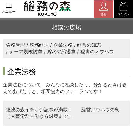
メニュー
登録
ログイン
相談の広場
労務管理
税務経理
企業法務
経営の知恵
テーマ別検討室
総務の給湯室
秘書のノウハウ
企業法務
企業法務について、みんなに相談したり、分かるときは教
えてあげたりと、相互協力のフォーラムです！
総務の森イチオシ記事が満載：
経営ノウハウの泉
（人事労務～働き方対策まで）