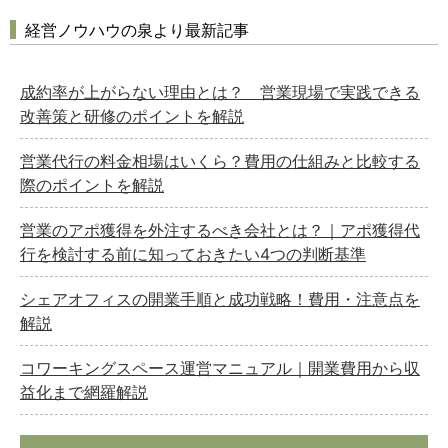
経営ノウハウの泉より最新記事
成約率が上がらない理由とは？ 営業現場で実践できる
改善策と研修のポイントを解説
営業代行の料金相場はいくら？費用の仕組みと比較する
際のポイントを解説
営業のアポ獲得を外注するべき会社とは？｜アポ獲得代
行を検討する前に知っておきたい4つの判断基準
シェアオフィスの開業手順と成功戦略！費用・注意点を
解説
コワーキングスペース運営マニュアル｜開業費用から収
益化まで網羅解説