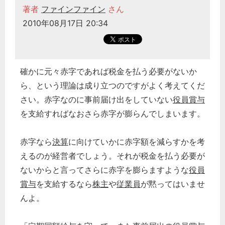
著者
ファインファイン
さん
2010年08月17日 20:34
どのカテゴリーに投稿しますか？
確かに元々赤字であれば税金を払う必要がないか
選択してください
ら、という理論は成り立つのですがよく考えてくだ
労務管理
さい。赤字なのに事前届け出をしていない
役員賞与
を支給すればなおさら赤字が膨らんでしまいます。
税務経理
企業法務
赤字なら
決算
に向けていかに赤字額を減らすかを考
経営の知恵
えるのが経営者でしょう。それが税金を払う必要が
総務の給湯室
ないからと言ってさらに赤字を膨らますような
役員
秘書のノウハウ
賞与
を支給するなら
株主
や
従業員
が黙ってはいませ
次へ
んよ。