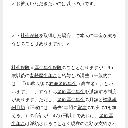
> お教えいただきたいのは以下の点です。
> ・
社会保険
を取得した場合、ご本人の年金が減る
などのことはありますか。>
社会保険
＝
厚生年金保険
のこととなりますが、65
歳以後の
老齢厚生年金
と給与との調整（一般的に
は、「65歳以後の
在職老齢年金
（高在老）」とい
います。）、すなわち
老齢厚生年金
を減額する制度
があります。ただし、
老齢厚生年金
の月額と
標準報
酬月額
（正確には、過去1年間の
賞与
の12分の1を加
える。）の合計が、47万円以下であれば、
老齢厚
生年金
は減額されることなく現在の金額が支給され