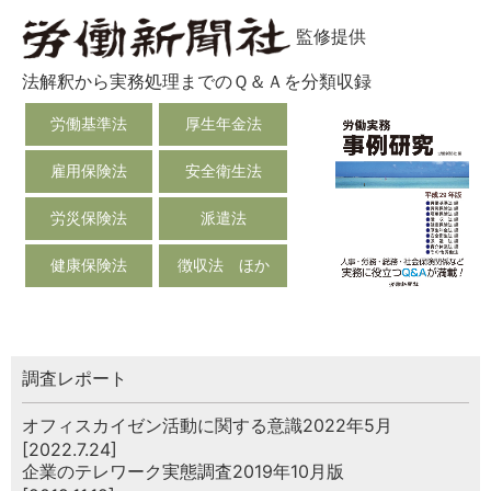
監修提供
法解釈から実務処理までのＱ＆Ａを分類収録
労働基準法
厚生年金法
雇用保険法
安全衛生法
労災保険法
派遣法
健康保険法
徴収法 ほか
調査レポート
オフィスカイゼン活動に関する意識2022年5月
[2022.7.24]
企業のテレワーク実態調査2019年10月版