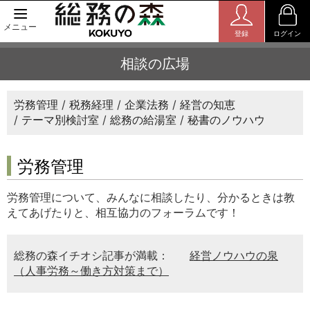
メニュー
登録
ログイン
相談の広場
労務管理
税務経理
企業法務
経営の知恵
テーマ別検討室
総務の給湯室
秘書のノウハウ
労務管理
労務管理について、みんなに相談したり、分かるときは教
えてあげたりと、相互協力のフォーラムです！
総務の森イチオシ記事が満載：
経営ノウハウの泉
（人事労務～働き方対策まで）