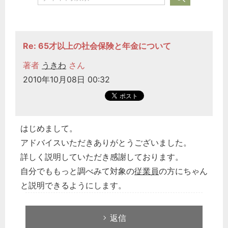
どのカテゴリーに投稿しますか？
選択してください
Re: 65才以上の社会保険と年金について
労務管理
著者
うきわ
さん
税務経理
2010年10月08日 00:32
企業法務
経営の知恵
総務の給湯室
はじめまして。
秘書のノウハウ
アドバイスいただきありがとうございました。
次へ
詳しく説明していただき感謝しております。
自分でももっと調べみて対象の
従業員
の方にちゃん
と説明できるようにします。
返信