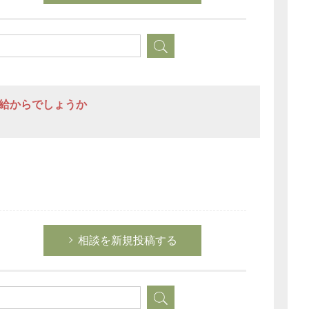
税務経理
企業法務
経営の知恵
総務の給湯室
秘書のノウハウ
本給からでしょうか
次へ
相談を新規投稿する