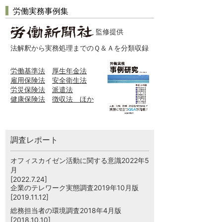
労働実務事例集
監修提供
法解釈から実務処理までのＱ＆Ａを分類収録
労働基準法
厚生年金法
雇用保険法
安全衛生法
労災保険法
派遣法
健康保険法
徴収法 ほか
調査レポート
オフィスカイゼン活動に関する意識2022年5
月
[2022.7.24]
企業のテレワーク実態調査2019年10月版
[2019.11.12]
総務担当者の環境調査2018年4月版
[2018.10.10]