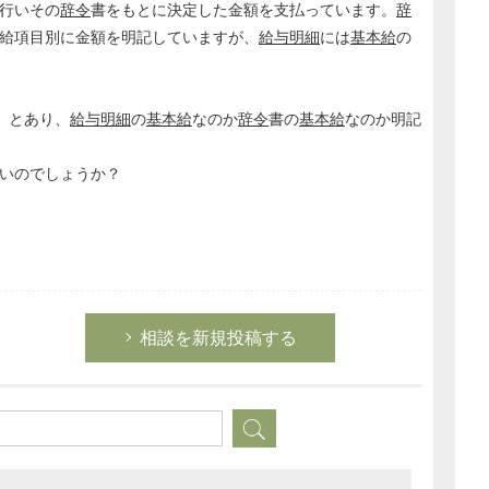
行いその
辞令
書をもとに決定した金額を支払っています。
辞
給項目別に金額を明記していますが、
給与明細
には
基本給
の
」とあり、
給与明細
の
基本給
なのか
辞令
書の
基本給
なのか明記
いのでしょうか？
相談を新規投稿する