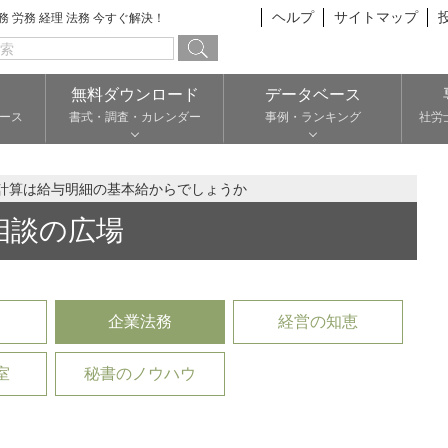
ヘルプ
サイトマップ
総務 労務 経理 法務 今すぐ解決！
無料ダウンロード
データベース
ース
書式・調査・カレンダー
事例・ランキング
社労
計算は給与明細の基本給からでしょうか
相談の広場
企業法務
経営の知恵
室
秘書のノウハウ