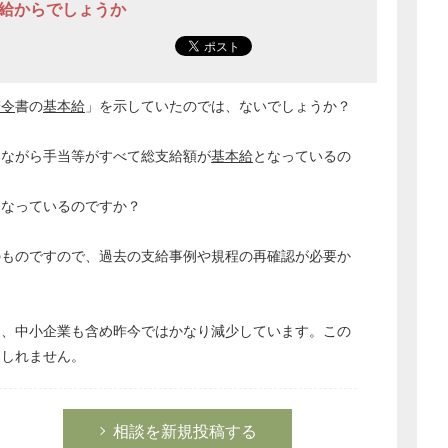
本給からでしょうか
辞令
書の
基本給
」を示していたのでは、ないでしょうか？
いながら手当等がすべて総支給額が
基本給
となっているの
になっているのですか？
のものですので、過去の支給事例や規程の再確認が必要か
は、中小企業も含め昨今ではかなり減少しています。この
もしれません。
どのカテゴリーに投稿しますか？
選択してください
相談を新規投稿する
労務管理