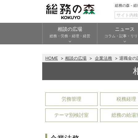
総務の森 - 
相談の広場
ニュース
総務・労務・経理・経営
コラム・記事・リリ
HOME
相談の広場
企業法務
退職金の
労務管理
税務経理
テーマ別検討室
総務の給湯