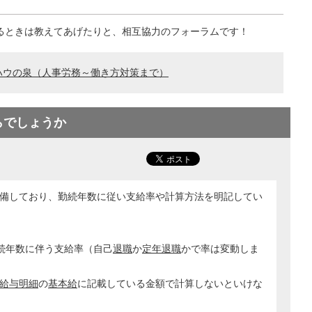
るときは教えてあげたりと、相互協力のフォーラムです！
ハウの泉（人事労務～働き方対策まで）
らでしょうか
備しており、勤続年数に従い支給率や計算方法を明記してい
続年数に伴う支給率（自己
退職
か
定年
退職
かで率は変動しま
給与明細
の
基本給
に記載している金額で計算しないといけな