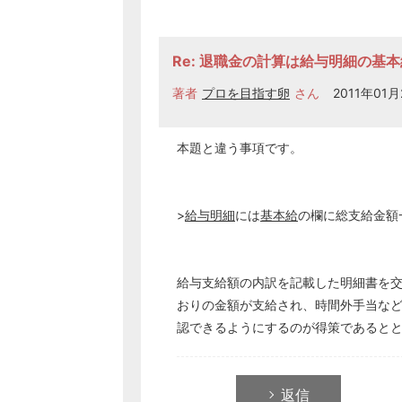
Re: 退職金の計算は給与明細の基
著者
プロを目指す卵
さん
2011年01月
本題と違う事項です。
>
給与明細
には
基本給
の欄に総支給金額
給与支給額の内訳を記載した明細書を
おりの金額が支給され、時間外手当な
認できるようにするのが得策であると
返信