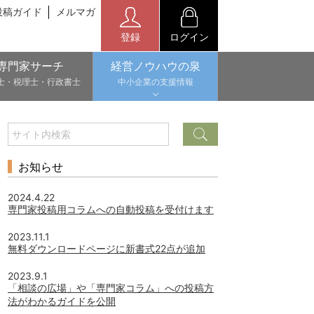
投稿ガイド
メルマガ
登録
ログイン
専門家サーチ
経営ノウハウの泉
士・税理士・行政書士
中小企業の支援情報
お知らせ
2024.4.22
専門家投稿用コラムへの自動投稿を受付けます
2023.11.1
無料ダウンロードページに新書式22点が追加
2023.9.1
「相談の広場」や「専門家コラム」への投稿方
法がわかるガイドを公開