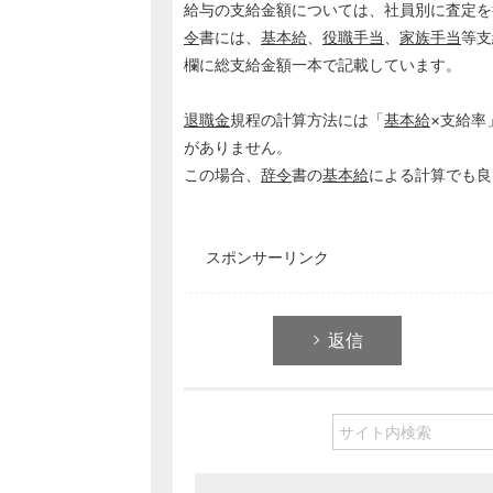
給与の支給金額については、社員別に査定を
令
書には、
基本給
、
役職手当
、
家族手当
等支
欄に総支給金額一本で記載しています。
退職金
規程の計算方法には「
基本給
×支給率
がありません。
この場合、
辞令
書の
基本給
による計算でも良
スポンサーリンク
返信