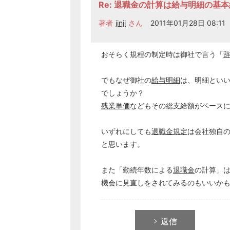
Re: 退職金の計算は給与明細の基
著者
jinji
さん
2011年01月28日 08:11
おそらく規程の制定時は御社で言う「
でもなぜ御社の
給与明細
は、明細とい
でしょうか？
残業単価
などもその総支給額がベース
いずれにしても
退職金規定
は会社独自
と思います。
また「勤続年数による
退職金
の計算」
機会に見直しをされてみるのもいいか
返信