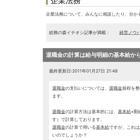
企業法務
企業法務について、みんなに相談したり、分か
総務の森イチオシ記事が満載：
経営ノウ
退職金の計算は給与明細の基本給か
最終更新日:2011年01月27日 21:48
退職金
の支払いについては、
退職金
規程を整
ます。
退職金
の計算方法は基本的には、
基本給
×勤
す）で計算しております。
退職金
の計算で用いる
基本給
ですが、これは
いのでしょうか？