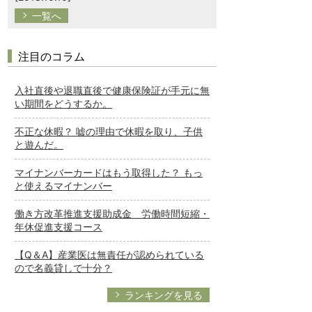
一覧へ
注目のコラム
入社直後や退職直後で健康保険証が手元に無
い期間をどうするか。
不正な休暇？ 嘘の理由で休暇を取り、子供
と遊んだ。
マイナンバーカードはもう取得した？ もっ
と使えるマイナンバー
働き方改革推進支援助成金 労働時間短縮・
年休促進支援コース
【Q＆A】産業医は無責任が認められている
ので名義貸しで十分？
ランキングを見る