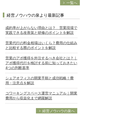
一覧へ
経営ノウハウの泉より最新記事
成約率が上がらない理由とは？ 営業現場で
実践できる改善策と研修のポイントを解説
営業代行の料金相場はいくら？費用の仕組み
と比較する際のポイントを解説
営業のアポ獲得を外注するべき会社とは？｜
アポ獲得代行を検討する前に知っておきたい
4つの判断基準
シェアオフィスの開業手順と成功戦略！費
用・注意点を解説
コワーキングスペース運営マニュアル｜開業
費用から収益化まで網羅解説
経営ノウハウの泉へ