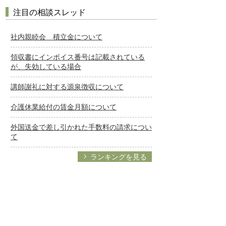
注目の相談スレッド
社内親睦会 積立金について
領収書にインボイス番号は記載されている
が、失効している場合
講師謝礼に対する源泉徴収について
介護休業給付の賃金月額について
外国送金で差し引かれた手数料の請求につい
て
ランキングを見る