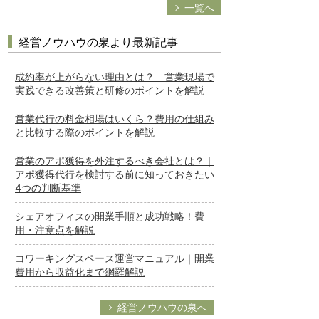
一覧へ
経営ノウハウの泉より最新記事
成約率が上がらない理由とは？ 営業現場で
実践できる改善策と研修のポイントを解説
営業代行の料金相場はいくら？費用の仕組み
と比較する際のポイントを解説
営業のアポ獲得を外注するべき会社とは？｜
アポ獲得代行を検討する前に知っておきたい
4つの判断基準
シェアオフィスの開業手順と成功戦略！費
用・注意点を解説
コワーキングスペース運営マニュアル｜開業
費用から収益化まで網羅解説
経営ノウハウの泉へ