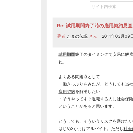
Re: 試用期間終了時の雇用契約見
著者
たまの伝説
さん
2011年03月09日
試用期間
終了のタイミングで安易に解
ね。
よくある問題点として
・働きっぷりをみたが、どうしても当
雇用契約
を解消したい
・そうやってすぐ
退職
する人に
社会保
ということがあると思います。
どうしても、そういうリスクを避けた
はじめ3か月はアルバイト。ただし
社会