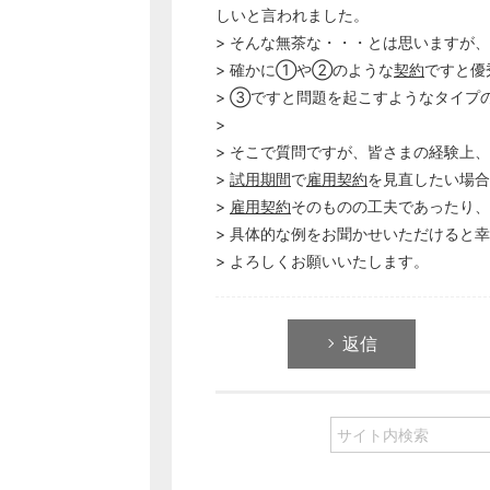
しいと言われました。
> そんな無茶な・・・とは思いますが、
> 確かに①や②のような
契約
ですと優
> ③ですと問題を起こすようなタイプ
>
> そこで質問ですが、皆さまの経験上、
>
試用期間
で
雇用契約
を見直したい場合
>
雇用契約
そのものの工夫であったり、
> 具体的な例をお聞かせいただけると
> よろしくお願いいたします。
返信