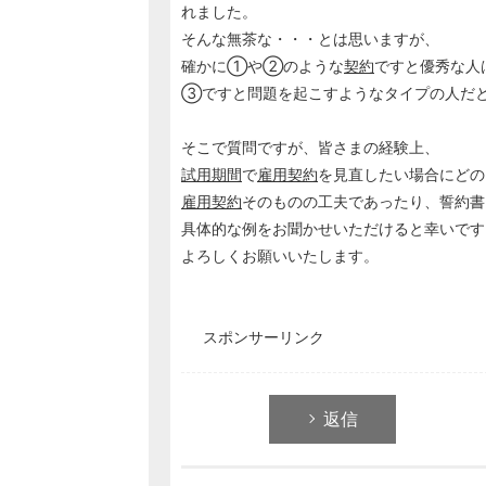
れました。
そんな無茶な・・・とは思いますが、
確かに①や②のような
契約
ですと優秀な人
③ですと問題を起こすようなタイプの人だ
そこで質問ですが、皆さまの経験上、
試用期間
で
雇用契約
を見直したい場合にどの
雇用契約
そのものの工夫であったり、誓約書
具体的な例をお聞かせいただけると幸いです
よろしくお願いいたします。
スポンサーリンク
返信