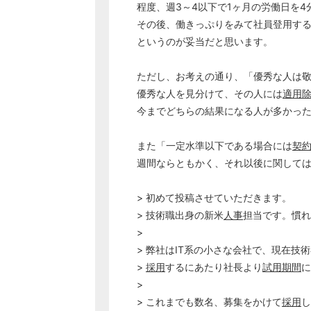
程度、週3～4以下で1ヶ月の労働日を4
その後、働きっぷりをみて社員登用す
というのが妥当だと思います。
ただし、お考えの通り、「優秀な人は
優秀な人を見分けて、その人には
適用
今までどちらの結果になる人が多かっ
また「一定水準以下である場合には
契
週間ならともかく、それ以後に関して
> 初めて投稿させていただきます。
> 技術職出身の新米
人事
担当です。慣れ
>
> 弊社はIT系の小さな会社で、現在技
>
採用
するにあたり社長より
試用期間
に
>
> これまでも数名、募集をかけて
採用
し