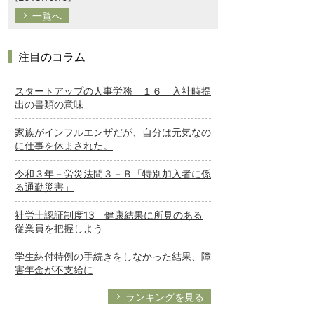
一覧へ
注目のコラム
スタートアップの人事労務 １６ 入社時提
出の書類の意味
家族がインフルエンザだが、自分は元気なの
に仕事を休まされた。
令和３年－労災法問３－Ｂ「特別加入者に係
る通勤災害」
社労士認証制度13 健康結果に所見のある
従業員を把握しよう
学生納付特例の手続きをしなかった結果、障
害年金が不支給に
ランキングを見る