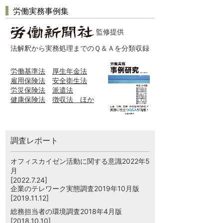
労働実務事例集
監修提供
法解釈から実務処理までのＱ＆Ａを分類収録
労働基準法
厚生年金法
雇用保険法
安全衛生法
労災保険法
派遣法
健康保険法
徴収法 ほか
調査レポート
オフィスカイゼン活動に関する意識2022年5
月
[2022.7.24]
企業のテレワーク実態調査2019年10月版
[2019.11.12]
総務担当者の環境調査2018年4月版
[2018.10.10]