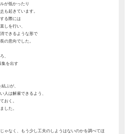
キルが低かったり
チ
も起きています。
する際には
直しを行い、
消できるような形で
社長の意向でした。
ろ、
募集を出す
、
を結ぶが、
い人は解雇できるよう、
ておく。
れました。
とじゃなく、もう少し工夫のしようはないのかを調べてほ