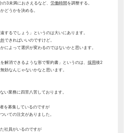
分の3未満におさえるなど、
労働時間
を調整する。
経営の知恵
るかどうかを決める。
総務の給湯室
秘書のノウハウ
敬遠するでしょう」というのは大いにあります。
次へ
除外
できればいいのですけど。
たかによって選択が変わるのではないかと思います。
約
を解消できるような形で誓約書」というのは、
採用
後2
は無効なんじゃないかなと思います。
ない業務に四苦八苦しております。
術者を募集しているのですが
ついての注文がありました。
た社員がいるのですが