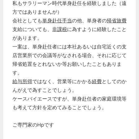
私もサラリーマン時代単身赴任を経験しました（遠
方ではありませんが）
会社としても
単身赴任手当
の他、単身者の
帰省旅費
支給についても、
非課税
に為すように経験したこと
があります。
一案は、単身赴任者には本社あるいは自宅近くの支
店営業所での会議等がなされる場合、それに応じて
帰省処置をとれないか等お願いしたこともありま
す。
給与所得
ではなく、営業等にかかる
経費
としてのか
んがえで為すことでしょう。
ケースバイエースですが、単身赴任者の家庭環境等
も考えて方針を定めてみることでしょう。
ご専門家のHpです
どのカテゴリーに投稿しますか？