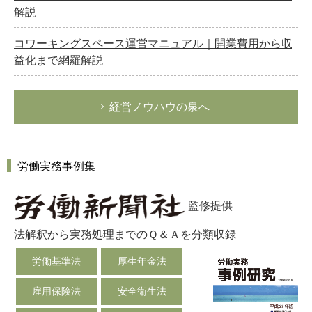
解説
コワーキングスペース運営マニュアル｜開業費用から収
益化まで網羅解説
経営ノウハウの泉へ
労働実務事例集
監修提供
法解釈から実務処理までのＱ＆Ａを分類収録
労働基準法
厚生年金法
雇用保険法
安全衛生法