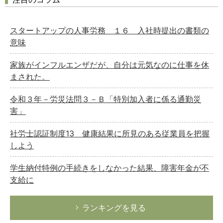
スタートアップの人事労務 １６ 入社時提出の書類の
意味
家族がインフルエンザだが、自分は元気なのに仕事を休
まされた。
令和３年－労災法問３－Ｂ「特別加入者に係る通勤災
害」
社労士認証制度13 健康結果に所見のある従業員を把握
しよう
学生納付特例の手続きをしなかった結果、障害年金が不
支給に
ランキングを見る