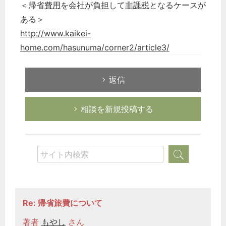
＜帰省
費用
を会社が負担して
非課税
となるケースが
選択してください
ある＞
労務管理
http://www.kaikei-
税務経理
home.com/hasunuma/corner2/article3/
企業法務
経営の知恵
返信
総務の給湯室
秘書のノウハウ
相談を新規投稿する
次へ
Re: 帰省旅費について
著者
もやし
さん