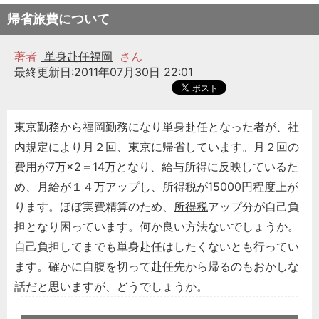
帰省旅費について
著者
単身赴任福岡
さん
最終更新日:2011年07月30日 22:01
東京勤務から福岡勤務になり単身赴任となった者が、社
内規定により月２回、東京に帰省しています。月２回の
費用
が7万×2＝14万となり、
給与所得
に反映しているた
め、
月給
が１４万アップし、
所得税
が15000円程度上が
ります。ほぼ実費精算のため、
所得税
アップ分が自己負
担となり困っています。何か良い方法ないでしょうか。
自己負担してまでも単身赴任はしたくないとも行ってい
ます。確かに自腹を切って赴任先から帰るのもおかしな
話だと思いますが、どうでしょうか。