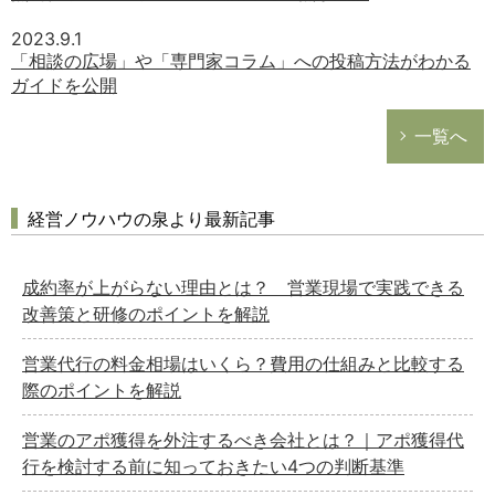
労務管理
2023.9.1
税務経理
「相談の広場」や「専門家コラム」への投稿方法がわかる
ガイドを公開
企業法務
経営の知恵
一覧へ
総務の給湯室
秘書のノウハウ
経営ノウハウの泉より最新記事
次へ
成約率が上がらない理由とは？ 営業現場で実践できる
改善策と研修のポイントを解説
営業代行の料金相場はいくら？費用の仕組みと比較する
際のポイントを解説
営業のアポ獲得を外注するべき会社とは？｜アポ獲得代
行を検討する前に知っておきたい4つの判断基準