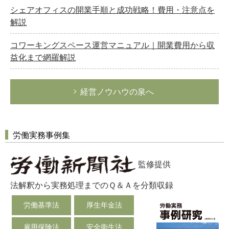
シェアオフィスの開業手順と成功戦略！費用・注意点を
解説
コワーキングスペース運営マニュアル｜開業費用から収
益化まで網羅解説
経営ノウハウの泉へ
労働実務事例集
監修提供
法解釈から実務処理までのＱ＆Ａを分類収録
労働基準法
厚生年金法
雇用保険法
安全衛生法