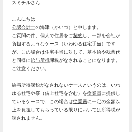
スミチルさん
こんにちは
公認会計士
の海津（かいづ）と申します。
ご質問の件、個人で住居をご
契約
し、一部を会社が
負担するようなケース（いわゆる
住宅手当
）です
が、この場合は
住宅手当
に対して、
基本給
や
残業代
と同様に
給与所得
課税がなされることになります。
ご注意ください。
給与所得
課税がなされないケースというのは、いわ
ゆる社宅や寮（借上社宅を含む）を
従業員
に提供し
ているケースで、この場合は
従業員
に一定の金額以
上を負担してもらっている限りにおいては
所得税
が
課されません。