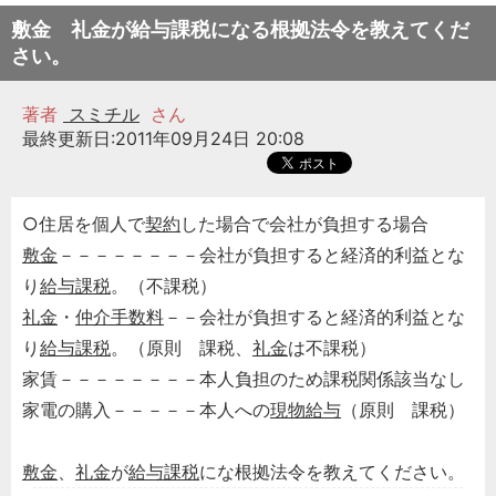
敷金 礼金が給与課税になる根拠法令を教えてくだ
さい。
著者
スミチル
さん
最終更新日:2011年09月24日 20:08
○住居を個人で
契約
した場合で会社が負担する場合
敷金
－－－－－－－－会社が負担すると経済的利益とな
り
給与課税
。（不課税）
礼金
・
仲介手数料
－－会社が負担すると経済的利益とな
り
給与課税
。（原則 課税、
礼金
は不課税）
家賃－－－－－－－－本人負担のため課税関係該当なし
家電の購入－－－－－本人への
現物給与
（原則 課税）
敷金
、
礼金
が
給与課税
にな根拠法令を教えてください。