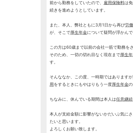
前から勤務をしていたので、
雇用保険料
は免
続きを進めようとしています。
また、本人、弊社ともに3月1日から再び
労
が、そこで
厚生年金
について疑問が浮かんで
この方は60歳まで以前の会社一筋で勤務を
そのため、一切の切れ目なく現在まで
厚生年
す。
そんななか、この度、一時期ではありますが
用
をするときにもやはりもう一度
厚生年金
の
ちなみに、休んでいる期間は本人は
任意継続
本人が支給金額に影響がないかだいぶ気にさ
たいと思います。
よろしくお願い致します。