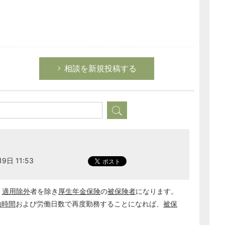
相談を新規投稿する
9日 11:53
、
適用除外
者を除き
厚生年金保険
の
被保険者
になります。
働時間
および労働日数で再度勤務することになれば、
被保