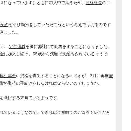
除になっています）ともに加入中であるため、
資格喪失
の手
働契約
を結び勤務をしていただこうという考えではあるのです
きました。
され、
定年
退職
を機に弊社にて勤務をすることになりました。
金
に加入し続け、65歳から満額で支給もされているそうで
厚生年金
の資格を喪失することになるのですが、3月に再度
雇
資格取得の手続きをしなければならないのでしょうか。
を選択する方向でいるようです。
れているようなので、できれば金
額面
でのご回答もいただき