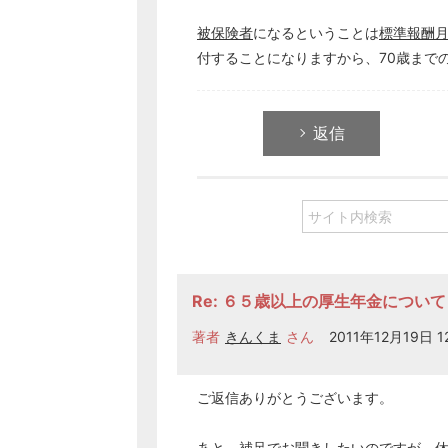
被保険者
になるということは
標準報酬
付することになりますから、70歳まで
返信
Re: ６５歳以上の厚生年金について
著者
きんくま
さん
2011年12月19日 12
ご返信ありがとうございます。
あと、補足でお聞きしたいのですが、