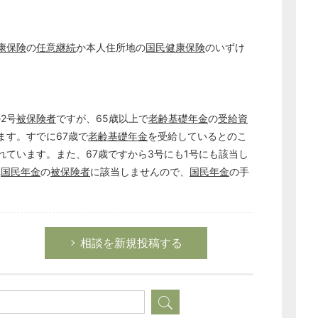
康保険
の
任意継続
か本人住所地の
国民健康保険
のいずけ
2号
被保険者
ですが、65歳以上で
老齢基礎年金
の
受給資
ます。すでに67歳で
老齢基礎年金
を受給しているとのこ
れています。また、67歳ですから3号にも1号にも該当し
れ
国民年金
の
被保険者
に該当しませんので、
国民年金
の手
相談を新規投稿する