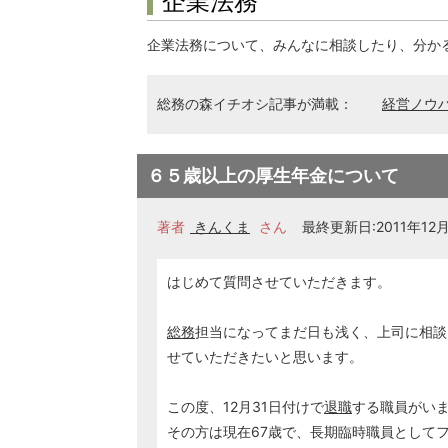
企業法務
企業法務について、みんなに相談したり、分か
総務の森イチオシ記事が満載：
経営ノウ
６５歳以上の厚生年金について
著者
きんくま
さん
最終更新日:2011年12月1
はじめて質問させていただきます。
総務
担当になってまだ日も浅く、上司に相談
せていただきたいと思います。
この度、12月31日付けで
退職
する職員がい
その方は現在67歳で、長期臨時職員として