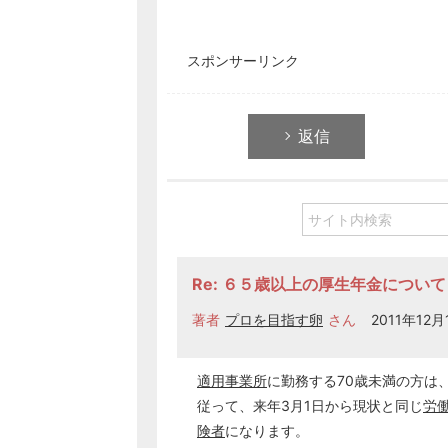
スポンサーリンク
返信
Re: ６５歳以上の厚生年金について
著者
プロを目指す卵
さん
2011年12月1
適用事業所
に勤務する70歳未満の方は
従って、来年3月1日から現状と同じ
労
険者
になります。