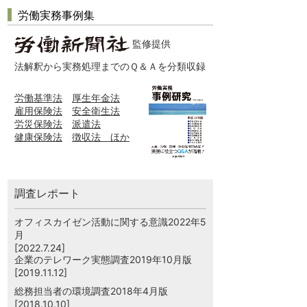
労働実務事例集
監修提供
法解釈から実務処理までのＱ＆Ａを分類収録
労働基準法
厚生年金法
雇用保険法
安全衛生法
労災保険法
派遣法
健康保険法
徴収法 ほか
調査レポート
オフィスカイゼン活動に関する意識2022年5
月
[2022.7.24]
企業のテレワーク実態調査2019年10月版
[2019.11.12]
総務担当者の環境調査2018年4月版
[2018.10.10]