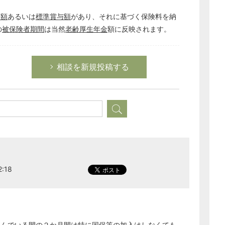
月額
あるいは
標準賞与額
があり、それに基づく保険料を納
の
被保険者期間
は当然
老齢厚生年金
額に反映されます。
相談を新規投稿する
どのカテゴリーに投稿しますか？
選択してください
:18
労務管理
税務経理
企業法務
経営の知恵
休んでいる間の２か月間は特に国保等の加入はしなくても