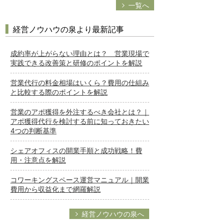
一覧へ
経営ノウハウの泉より最新記事
成約率が上がらない理由とは？ 営業現場で
実践できる改善策と研修のポイントを解説
営業代行の料金相場はいくら？費用の仕組み
と比較する際のポイントを解説
営業のアポ獲得を外注するべき会社とは？｜
アポ獲得代行を検討する前に知っておきたい
4つの判断基準
シェアオフィスの開業手順と成功戦略！費
用・注意点を解説
コワーキングスペース運営マニュアル｜開業
費用から収益化まで網羅解説
経営ノウハウの泉へ