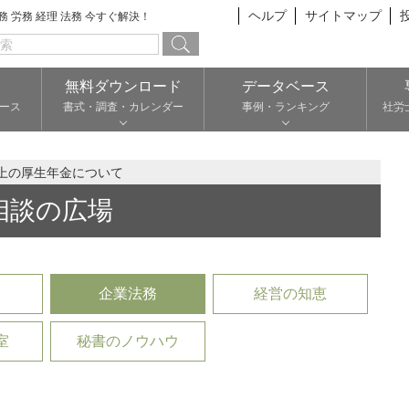
ヘルプ
サイトマップ
総務 労務 経理 法務 今すぐ解決！
無料ダウンロード
データベース
ース
書式・調査・カレンダー
事例・ランキング
社労
上の厚生年金について
相談の広場
企業法務
経営の知恵
室
秘書のノウハウ