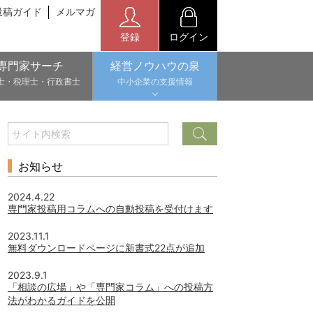
投稿ガイド
メルマガ
登録
ログイン
専門家サーチ
経営ノウハウの泉
士・税理士・行政書士
中小企業の支援情報
お知らせ
2024.4.22
専門家投稿用コラムへの自動投稿を受付けます
2023.11.1
無料ダウンロードページに新書式22点が追加
2023.9.1
「相談の広場」や「専門家コラム」への投稿方
法がわかるガイドを公開