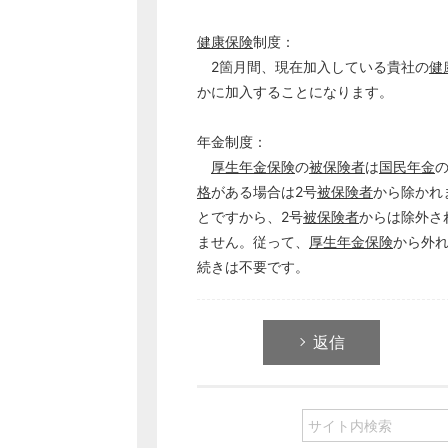
健康保険
制度：
2箇月間、現在加入している貴社の
健
かに加入することになります。
年金制度：
厚生年金保険
の
被保険者
は
国民年金
の
格
がある場合は2号
被保険者
から除かれ
とですから、2号
被保険者
からは除外さ
ません。従って、
厚生年金保険
から外
続きは不要です。
返信