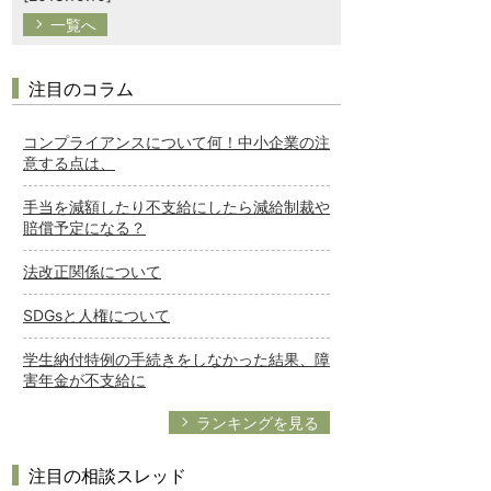
一覧へ
注目のコラム
コンプライアンスについて何！中小企業の注
意する点は、
手当を減額したり不支給にしたら減給制裁や
賠償予定になる？
法改正関係について
SDGsと人権について
学生納付特例の手続きをしなかった結果、障
害年金が不支給に
ランキングを見る
注目の相談スレッド