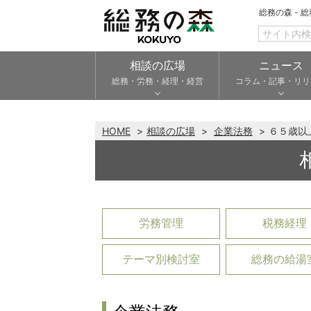
総務の森 - 
相談の広場
ニュース
総務・労務・経理・経営
コラム・記事・リリ
HOME
相談の広場
企業法務
６５歳以
労務管理
税務経理
テーマ別検討室
総務の給湯