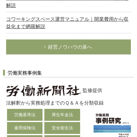
解説
コワーキングスペース運営マニュアル｜開業費用から収
益化まで網羅解説
経営ノウハウの泉へ
労働実務事例集
監修提供
法解釈から実務処理までのＱ＆Ａを分類収録
労働基準法
厚生年金法
雇用保険法
安全衛生法