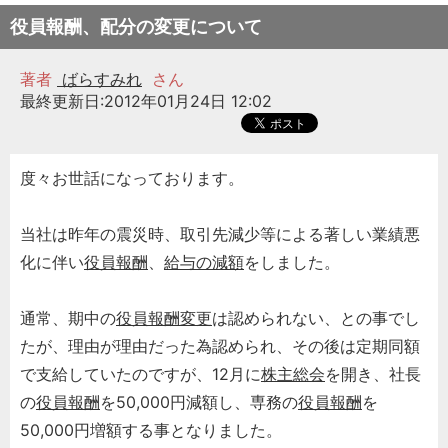
役員報酬、配分の変更について
著者
ばらすみれ
さん
最終更新日:2012年01月24日 12:02
度々お世話になっております。
当社は昨年の震災時、取引先減少等による著しい業績悪
化に伴い
役員報酬
、
給与の減額
をしました。
通常、期中の
役員報酬変更
は認められない、との事でし
たが、理由が理由だった為認められ、その後は定期同額
で支給していたのですが、12月に
株主総会
を開き、社長
の
役員報酬
を50,000円減額し、専務の
役員報酬
を
50,000円増額する事となりました。