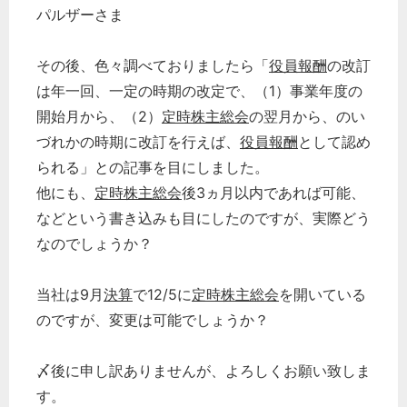
パルザーさま
その後、色々調べておりましたら「
役員報酬
の改訂
は年一回、一定の時期の改定で、（1）事業年度の
開始月から、（2）
定時株主総会
の翌月から、のい
づれかの時期に改訂を行えば、
役員報酬
として認め
どのカテゴリーに投稿しますか？
られる」との記事を目にしました。
選択してください
他にも、
定時株主総会
後3ヵ月以内であれば可能、
労務管理
などという書き込みも目にしたのですが、実際どう
税務経理
なのでしょうか？
企業法務
当社は9月
決算
で12/5に
定時株主総会
を開いている
経営の知恵
のですが、変更は可能でしょうか？
総務の給湯室
秘書のノウハウ
〆後に申し訳ありませんが、よろしくお願い致しま
次へ
す。