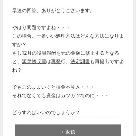
早速の回答、ありがとうございます。
やはり問題ですよね・・・
この場合、一番いい処理方法はどんな方法になりま
すか？
もし12月の
役員報酬
を元の金額に修正するとなる
と、
源泉徴収票
は
再発
行、
法定調書
も再提出ですよ
ね？
でもこのままいくと
損金不算入
・・・
それでなくても資金はカツカツなのに・・・
どうすればいいのでしょうか？
返信