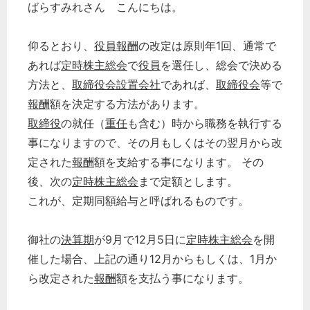
ばらすみれさん こんにちは。
仰るとおり、
役員報酬
の改定は原則年1回、通常で
あれば
定時株主総会
で
役員
を選任し、総会で決める
方法と、
取締役会設置会社
であれば、
取締役会
等で
報酬
額を決定する方法があります。
取締役
の就任（
重任
も含む）時から職務を執行する
事になりますので、その月もしくはその翌月から改
定された
報酬
額を支給する事になります。 その
後、次の
定時株主総会
まで定額とします。
これが、定期同額給与と呼ばれるものです。
御社の
決算期
が9月で12月5日に
定時株主総会
を開
催した場合、上記の通り12月からもしくは、1月か
ら改定された
報酬
額を支払う事になります。