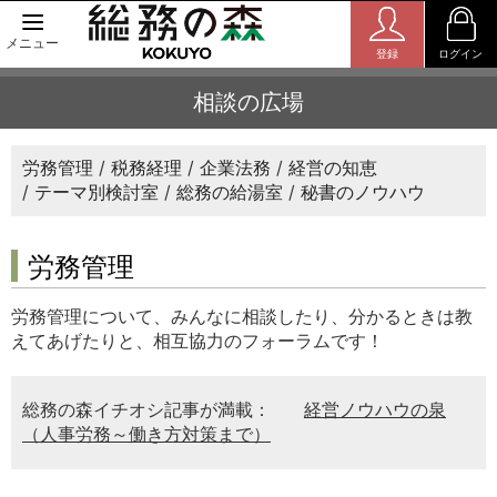
メニュー
登録
ログイン
相談の広場
労務管理
税務経理
企業法務
経営の知恵
テーマ別検討室
総務の給湯室
秘書のノウハウ
労務管理
労務管理について、みんなに相談したり、分かるときは教
えてあげたりと、相互協力のフォーラムです！
総務の森イチオシ記事が満載：
経営ノウハウの泉
（人事労務～働き方対策まで）