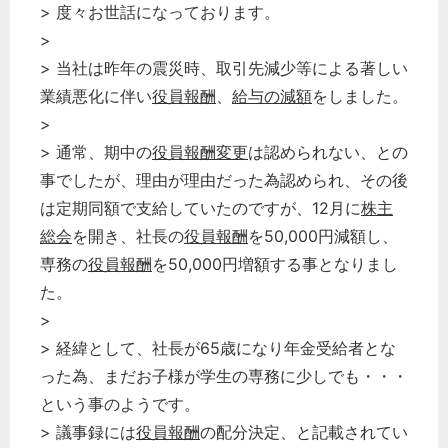
> 度々お世話になっております。
>
> 当社は昨年の震災時、取引先減少等による著しい
業績悪化に伴い
役員報酬
、
給与の減額
をしました。
>
> 通常、期中の
役員報酬変更
は認められない、との
事でしたが、理由が理由だった為認められ、その後
は定期同額で支給していたのですが、12月に
株主
総会
を開き、社長の
役員報酬
を50,000円減額し、
専務の
役員報酬
を50,000円増額する事となりまし
た。
>
> 経緯として、社長が65歳になり年金受給者とな
った為、まだお子様が学生の専務に少しでも・・・
という事のようです。
> 議事録には
役員報酬
の配分決定、と記載されてい