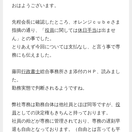
どのカテゴリーに投稿しますか？
おはようございます。
選択してください
労務管理
先程会長に確認したところ、オレンジｃｕｂｅさま
税務経理
指摘の通り、「
役員
に関しては
休日手当
は出ませ
ん」との事でした。
企業法務
とりあえず今回については支払なし、と言う事で専
経営の知恵
務にも伝えました。
総務の給湯室
秘書のノウハウ
藤田
行政書士
総合事務所さま添付のＨＰ、読みまし
次へ
た。
勤務実態で判断されるようですね。
弊社専務は勤務自体は他社員とほぼ同等ですが、
役
員
としての決定権もきちんと持っております。
社員の殆どが専務に管理されており、専務の遅刻早
退も自由となっております。（自由とは言っても平