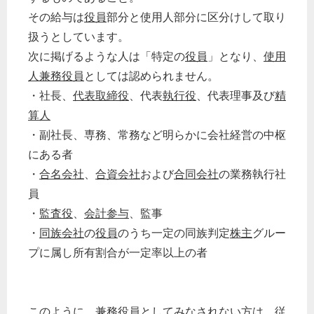
その給与は
役員
部分と使用人部分に区分けして取り
扱うとしています。
次に掲げるような人は「特定の
役員
」となり、
使用
人兼務役員
としては認められません。
・社長、
代表取締役
、代表
執行役
、代表理事及び
精
算人
・副社長、専務、常務など明らかに会社経営の中枢
にある者
・
合名会社
、
合資会社
および
合同会社
の業務執行社
員
・
監査役
、
会計参与
、監事
・
同族会社
の
役員
のうち一定の同族判定
株主
グルー
プに属し所有割合が一定率以上の者
このように、
兼務役員
としてみなされない方は、
従