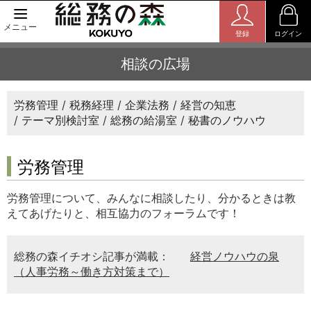
メニュー
登録
ログイン
相談の広場
労務管理
税務経理
企業法務
経営の知恵
テーマ別検討室
総務の給湯室
秘書のノウハウ
労務管理
労務管理について、みんなに相談したり、分かるときは教
えてあげたりと、相互協力のフォーラムです！
総務の森イチオシ記事が満載：
経営ノウハウの泉
（人事労務～働き方対策まで）