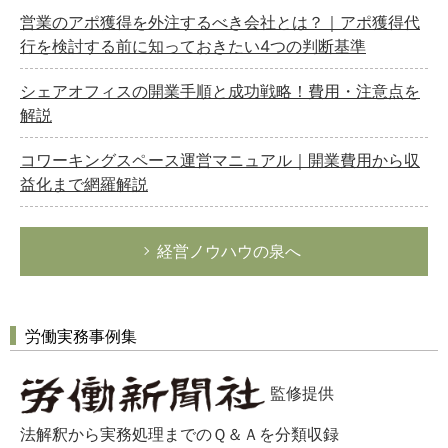
営業のアポ獲得を外注するべき会社とは？｜アポ獲得代
行を検討する前に知っておきたい4つの判断基準
シェアオフィスの開業手順と成功戦略！費用・注意点を
解説
コワーキングスペース運営マニュアル｜開業費用から収
益化まで網羅解説
経営ノウハウの泉へ
労働実務事例集
監修提供
法解釈から実務処理までのＱ＆Ａを分類収録