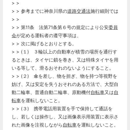
> >
> > 参考までに神奈川県の
道路交通法
施行細則では
> >
> > 第11条 法第71条第６号の規定により公安
委員
会
が定める運転者の遵守事項は、
> > 次に掲げるとおりとする。
> > (１) ３輪以上の自動車が積雪の場所を通行す
るときは、タイヤに鎖を巻き、又は特殊タイヤを用
いる等して、滑るおそれのないようにすること。
> > (２) 傘を差し、物を担ぎ、物を持つ等視野を
妨げ、又は安定を失うおそれのある方法で、大型自
動二輪車、普通自動二輪車、原動機付
自転車
又は
自
転車
を運転しないこと。
> > (３) 携帯電話用装置を手で保持して通話を
し、若しくは操作し、又は画像表示用装置に表示さ
れた画像を注視しながら
自転車
を運転しないこと。