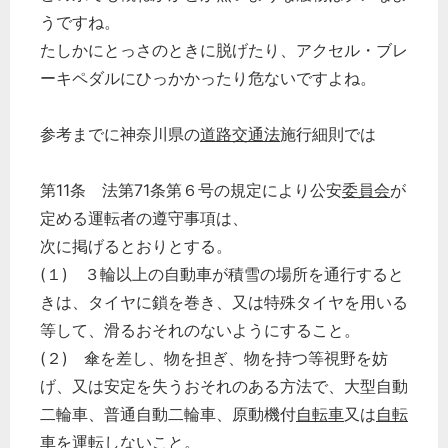
うですね。
たしかにとっさのときに脱げたり、アクセル・ブレ
ーキペダルにひっかかったり危ないですよね。
参考までに神奈川県の
道路交通法
施行細則では
第11条 法第71条第６号の規定により公安
委員会
が
定める運転者の遵守事項は、
次に掲げるとおりとする。
(１) ３輪以上の自動車が積雪の場所を通行すると
きは、タイヤに鎖を巻き、又は特殊タイヤを用いる
等して、滑るおそれのないようにすること。
(２) 傘を差し、物を担ぎ、物を持つ等視野を妨
げ、又は安定を失うおそれのある方法で、大型自動
二輪車、普通自動二輪車、原動機付
自転車
又は
自転
車
を運転しないこと。