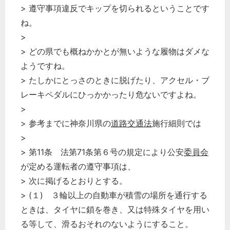
> 遵守事項違反でキップを切られるということです
ね。
>
> どの県でも概ねかかとが無いような履物はダメな
ようですね。
> たしかにとっさのときに脱げたり、アクセル・ブ
レーキペダルにひっかかったり危ないですよね。
>
> 参考までに神奈川県の
道路交通法
施行細則では
>
> 第11条 法第71条第６号の規定により公安
委員会
どのカテゴリーに投稿しますか？
が定める運転者の遵守事項は、
選択してください
> 次に掲げるとおりとする。
労務管理
> (１) ３輪以上の自動車が積雪の場所を通行する
ときは、タイヤに鎖を巻き、又は特殊タイヤを用い
税務経理
る等して、滑るおそれのないようにすること。
企業法務