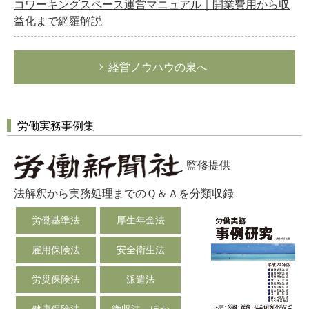
コワーキングスペース運営マニュアル｜開業費用から収
益化まで網羅解説
経営ノウハウの泉へ
労働実務事例集
監修提供
法解釈から実務処理までのＱ＆Ａを分類収録
労働基準法
厚生年金法
雇用保険法
安全衛生法
労災保険法
派遣法
健康保険法
徴収法 ほか