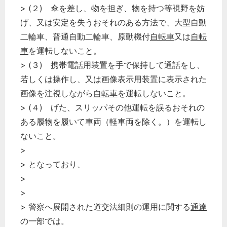
> (２) 傘を差し、物を担ぎ、物を持つ等視野を妨
経営の知恵
げ、又は安定を失うおそれのある方法で、大型自動
総務の給湯室
二輪車、普通自動二輪車、原動機付
自転車
又は
自転
秘書のノウハウ
車
を運転しないこと。
次へ
> (３) 携帯電話用装置を手で保持して通話をし、
若しくは操作し、又は画像表示用装置に表示された
画像を注視しながら
自転車
を運転しないこと。
> (４) げた、スリッパその他運転を誤るおそれの
ある履物を履いて車両（軽車両を除く。）を運転し
ないこと。
>
> となっており、
>
>
> 警察へ展開された道交法細則の運用に関する
通達
の一部では。