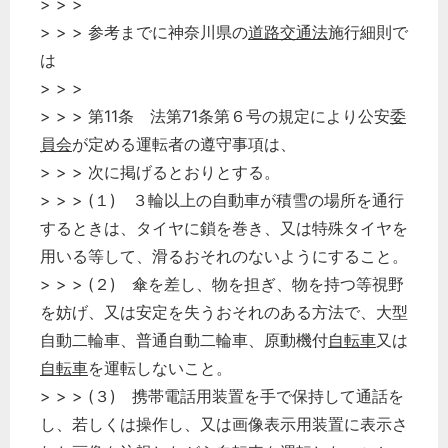
> > >
> > > 参考までに神奈川県の
道路交通法
施行細則で
は
> > >
> > > 第11条 法第71条第６号の規定により公安
委
員会
が定める運転者の遵守事項は、
> > > 次に掲げるとおりとする。
> > > (１) ３輪以上の自動車が積雪の場所を通行
するときは、タイヤに鎖を巻き、又は特殊タイヤを
用いる等して、滑るおそれのないようにすること。
> > > (２) 傘を差し、物を担ぎ、物を持つ等視野
を妨げ、又は安定を失うおそれのある方法で、大型
自動二輪車、普通自動二輪車、原動機付
自転車
又は
自転車
を運転しないこと。
> > > (３) 携帯電話用装置を手で保持して通話を
し、若しくは操作し、又は画像表示用装置に表示さ