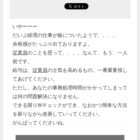
いやーーー
だいぶ経理の仕事が板についたようで、、、、
余裕感がたっぷり出ておりますよ。
従業員
のことを思って、、、、なんて、もう、一人
前です。
給与は、
従業員
の士気を高めるもの。一番重要視し
どのカテゴリーに投稿しますか？
てあげてください。
選択してください
ただし、あなたの事務処理時間がかかってしまって
労務管理
は何の問題解決になりません。
税務経理
できる限りWチェックができ、なおかつ簡単な方法
を探りながら改善していってください。
企業法務
がんばってくださいね。
経営の知恵
総務の給湯室