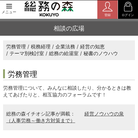
メニュー
登録
ログイン
相談の広場
労務管理
税務経理
企業法務
経営の知恵
テーマ別検討室
総務の給湯室
秘書のノウハウ
労務管理
労務管理について、みんなに相談したり、分かるときは教
えてあげたりと、相互協力のフォーラムです！
総務の森イチオシ記事が満載：
経営ノウハウの泉
（人事労務～働き方対策まで）