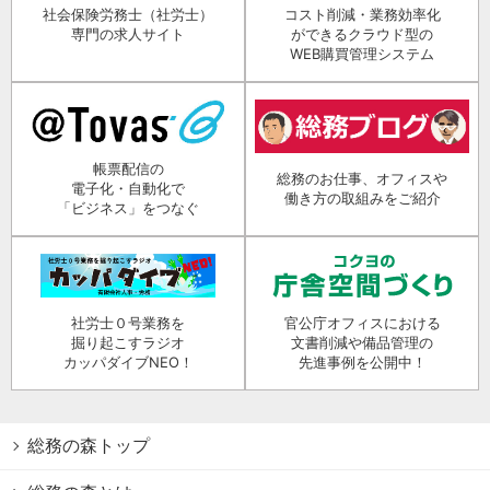
社会保険労務士（社労士）
コスト削減・業務効率化
専門の求人サイト
ができるクラウド型の
WEB購買管理システム
帳票配信の
総務のお仕事、オフィスや
電子化・自動化で
働き方の取組みをご紹介
「ビジネス」をつなぐ
社労士０号業務を
官公庁オフィスにおける
掘り起こすラジオ
文書削減や備品管理の
カッパダイブNEO！
先進事例を公開中！
総務の森トップ