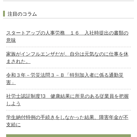
注目のコラム
スタートアップの人事労務 １６ 入社時提出の書類の
意味
家族がインフルエンザだが、自分は元気なのに仕事を休
まされた。
令和３年－労災法問３－Ｂ「特別加入者に係る通勤災
害」
社労士認証制度13 健康結果に所見のある従業員を把握
しよう
学生納付特例の手続きをしなかった結果、障害年金が不
支給に