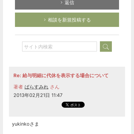
返信
秘書のノウハウ
次へ
相談を新規投稿する
Re: 給与明細に代休を表示する場合について
著者
ばらすみれ
さん
2013年02月21日 11:47
yukinkoさま