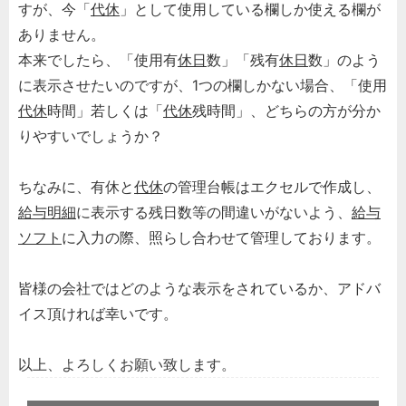
すが、今「
代休
」として使用している欄しか使える欄が
ありません。
本来でしたら、「使用有
休日
数」「残有
休日
数」のよう
に表示させたいのですが、1つの欄しかない場合、「使用
代休
時間」若しくは「
代休
残時間」、どちらの方が分か
りやすいでしょうか？
ちなみに、有休と
代休
の管理台帳はエクセルで作成し、
給与明細
に表示する残日数等の間違いがないよう、
給与
ソフト
に入力の際、照らし合わせて管理しております。
皆様の会社ではどのような表示をされているか、アドバ
イス頂ければ幸いです。
以上、よろしくお願い致します。