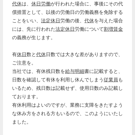
代休
は、
休日労働
が行われた場合に、事後にその代
償措置として、以後の労働日の労働義務を免除する
ことをいい、
法定休日
労働の後、
代休
を与えた場合
には、先に行われた
法定休日
労働について
割増賃金
の義務が生じます。
有
休日
数と
代休
日数では大きな差がありますので、
ご注意を。
当社では、有休残日数を
給与明細
書に記載すると、
日数を確認して有休を利用し休んでしまう
従業員
も
いるため、残日数は記載せず、使用日数のみ記載し
ております。
有休利用はよいのですが、業務に支障をきたすよう
な休み方をされる方もいるので、このようにいたし
ました。