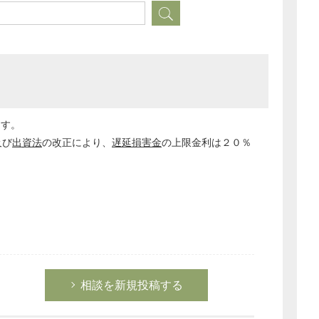
経営の知恵
総務の給湯室
秘書のノウハウ
次へ
ます。
及び
出資法
の改正により、
遅延損害金
の上限金利は２０％
相談を新規投稿する