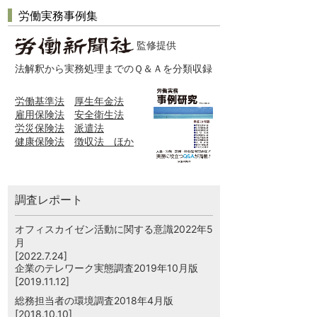
労働実務事例集
監修提供
法解釈から実務処理までのＱ＆Ａを分類収録
労働基準法
厚生年金法
雇用保険法
安全衛生法
労災保険法
派遣法
健康保険法
徴収法 ほか
調査レポート
オフィスカイゼン活動に関する意識2022年5
月
[2022.7.24]
企業のテレワーク実態調査2019年10月版
[2019.11.12]
総務担当者の環境調査2018年4月版
[2018.10.10]