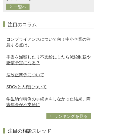
一覧へ
注目のコラム
コンプライアンスについて何！中小企業の注
意する点は、
手当を減額したり不支給にしたら減給制裁や
賠償予定になる？
法改正関係について
SDGsと人権について
学生納付特例の手続きをしなかった結果、障
害年金が不支給に
ランキングを見る
注目の相談スレッド