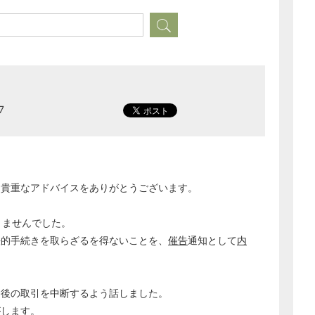
7
、貴重なアドバイスをありがとうございます。
りませんでした。
法的手続きを取らざるを得ないことを、
催告
通知として
内
。
今後の取引を中断するよう話しました。
がします。