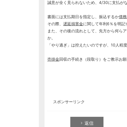
誠意が全く見られないため、4/30に支払
書面には支払期日を指定し、振込するか
債務
その際、
遅延損害金
に関して年利6％を明記
また、その後の流れとして、先方から何らア
か。
「やり過ぎ」は控えたいのですが、10人程
売掛金
回収の手続き（段取り）をご教示お願
スポンサーリンク
返信