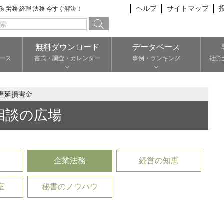
ヘルプ
サイトマップ
総務 労務 経理 法務 今すぐ解決！
無料ダウンロード
データベース
ース
書式・調査・カレンダー
事例・ランキング
社労
遅延損害金
相談の広場
企業法務
経営の知恵
室
秘書のノウハウ