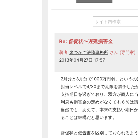
Re: 督促状〜遅延損害金
著者
泉つかさ法務事務所
さん (専門家)
2013年04月27日 17:57
2月分と3月分で1000万円弱、とい
担当レベルで4/30まで期限を猶予し
支払期日を過ぎており、双方が商人に
利息
も損害金の定めがなくても６％は
当然でも、あえて、本来の支払い期日
ることは結構だと思います。
督促状と
催告書
を区別しておられるよ