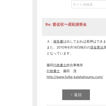
Re: 督促状〜遅延損害金
Ａ：
催告書
は出しておれば差押はでき
また、2010年6月18日執行の
貸金業法
となっています。
藤田
行政書士
総合事務所
行政書士
藤田 茂
http://www.fujita-kaishahoumu.com/
返信