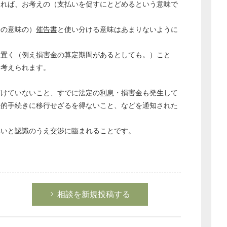
あれば、お考えの（支払いを促すにとどめるという意味で
告の意味の）
催告書
と使い分ける意味はあまりないように
を置く（例え損害金の
算定
期間があるとしても。）こと
く考えられます。
だけていないこと、すでに法定の
利息
・損害金も発生して
法的手続きに移行せざるを得ないこと、などを通知された
無いと認識のうえ交渉に臨まれることです。
どのカテゴリーに投稿しますか？
選択してください
相談を新規投稿する
労務管理
税務経理
企業法務