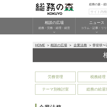
総務の森 - 
相談の広場
ニュース
総務・労務・経理・経営
コラム・記事・リリ
HOME
相談の広場
企業法務
督促状〜
労務管理
税務経理
テーマ別検討室
総務の給湯