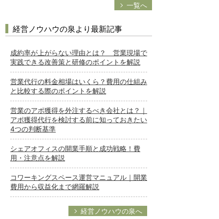
一覧へ
経営ノウハウの泉より最新記事
成約率が上がらない理由とは？ 営業現場で
実践できる改善策と研修のポイントを解説
営業代行の料金相場はいくら？費用の仕組み
と比較する際のポイントを解説
営業のアポ獲得を外注するべき会社とは？｜
アポ獲得代行を検討する前に知っておきたい
4つの判断基準
シェアオフィスの開業手順と成功戦略！費
用・注意点を解説
コワーキングスペース運営マニュアル｜開業
費用から収益化まで網羅解説
経営ノウハウの泉へ