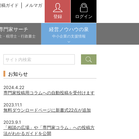
投稿ガイド
メルマガ
登録
ログイン
専門家サーチ
経営ノウハウの泉
士・税理士・行政書士
中小企業の支援情報
お知らせ
2024.4.22
専門家投稿用コラムへの自動投稿を受付けます
2023.11.1
無料ダウンロードページに新書式22点が追加
2023.9.1
「相談の広場」や「専門家コラム」への投稿方
法がわかるガイドを公開