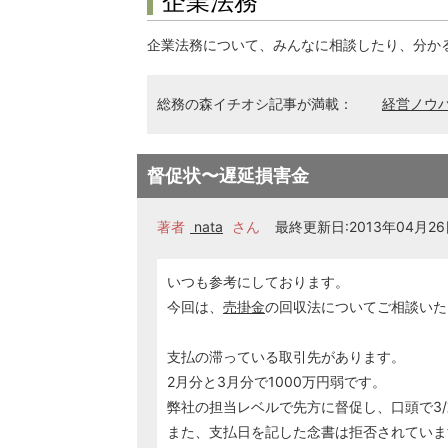
企業法務
企業法務について、みんなに相談したり、分か
総務の森イチオシ記事が満載：
経営ノウ
督促状〜遅延損害金
著者
nata
さん
最終更新日:2013年04月26日
いつも参考にしております。
今回は、
売掛金
の回収法についてご相談いた
支払の滞っている取引先があります。
2月分と3月分で1000万円弱です。
弊社の担当レベルで先方に督促し、口頭で3/
また、支払日を記した念書は拒否されていま