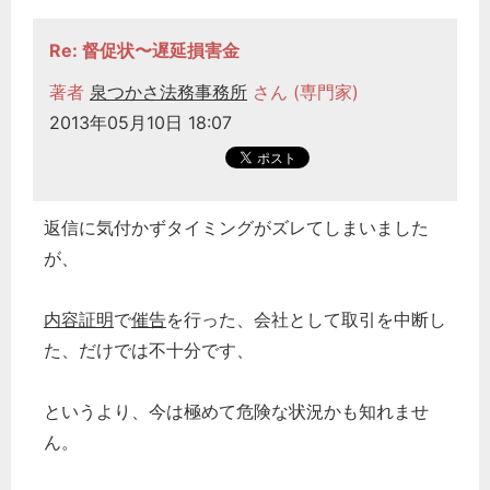
Re: 督促状〜遅延損害金
著者
泉つかさ法務事務所
さん (専門家)
2013年05月10日 18:07
どのカテゴリーに投稿しますか？
選択してください
返信に気付かずタイミングがズレてしまいました
労務管理
が、
税務経理
企業法務
内容証明
で
催告
を行った、会社として取引を中断し
経営の知恵
た、だけでは不十分です、
総務の給湯室
秘書のノウハウ
というより、今は極めて危険な状況かも知れませ
ん。
次へ