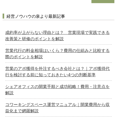
経営ノウハウの泉より最新記事
成約率が上がらない理由とは？ 営業現場で実践できる
改善策と研修のポイントを解説
営業代行の料金相場はいくら？費用の仕組みと比較する
際のポイントを解説
営業のアポ獲得を外注するべき会社とは？｜アポ獲得代
行を検討する前に知っておきたい4つの判断基準
シェアオフィスの開業手順と成功戦略！費用・注意点を
解説
コワーキングスペース運営マニュアル｜開業費用から収
益化まで網羅解説