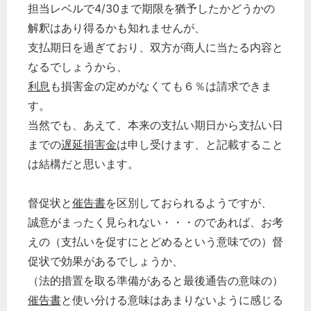
担当レベルで4/30まで期限を猶予したかどうかの
解釈はあり得るかも知れませんが、
支払期日を過ぎており、双方が商人に当たる内容と
なるでしょうから、
利息
も損害金の定めがなくても６％は請求できま
す。
当然でも、あえて、本来の支払い期日から支払い日
までの
遅延損害金
は申し受けます、と記載すること
は結構だと思います。
督促状と
催告書
を区別しておられるようですが、
誠意がまったく見られない・・・のであれば、お考
えの（支払いを促すにとどめるという意味での）督
促状で効果があるでしょうか、
（法的措置を取る準備があると最後通告の意味の）
催告書
と使い分ける意味はあまりないように感じる