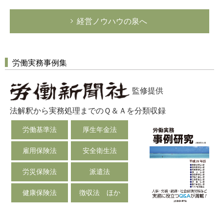
経営ノウハウの泉へ
労働実務事例集
監修提供
法解釈から実務処理までのＱ＆Ａを分類収録
労働基準法
厚生年金法
雇用保険法
安全衛生法
労災保険法
派遣法
健康保険法
徴収法 ほか