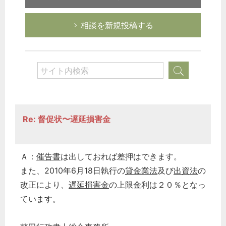
相談を新規投稿する
Re: 督促状〜遅延損害金
Ａ：
催告書
は出しておれば差押はできます。
また、2010年6月18日執行の
貸金業法
及び
出資法
の
改正により、
遅延損害金
の上限金利は２０％となっ
ています。