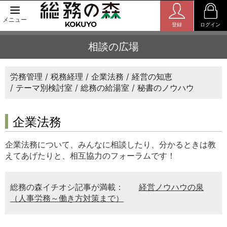
メニュー
登録
ログイン
相談の広場
労務管理
税務経理
企業法務
経営の知恵
テーマ別検討室
総務の給湯室
秘書のノウハウ
企業法務
企業法務について、みんなに相談したり、分かるときは教
えてあげたりと、相互協力のフォーラムです！
総務の森イチオシ記事が満載：
経営ノウハウの泉
（人事労務～働き方対策まで）