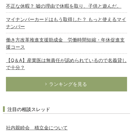
不正な休暇？ 嘘の理由で休暇を取り、子供と遊んだ。
マイナンバーカードはもう取得した？ もっと使えるマイ
ナンバー
働き方改革推進支援助成金 労働時間短縮・年休促進支
援コース
【Q＆A】産業医は無責任が認められているので名義貸し
で十分？
ランキングを見る
注目の相談スレッド
社内親睦会 積立金について