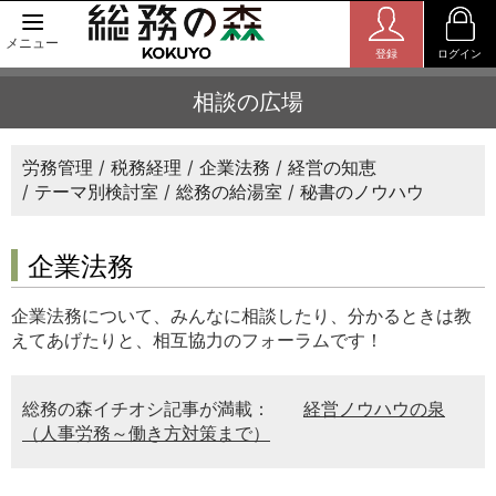
メニュー
登録
ログイン
相談の広場
労務管理
税務経理
企業法務
経営の知恵
テーマ別検討室
総務の給湯室
秘書のノウハウ
企業法務
企業法務について、みんなに相談したり、分かるときは教
えてあげたりと、相互協力のフォーラムです！
総務の森イチオシ記事が満載：
経営ノウハウの泉
（人事労務～働き方対策まで）