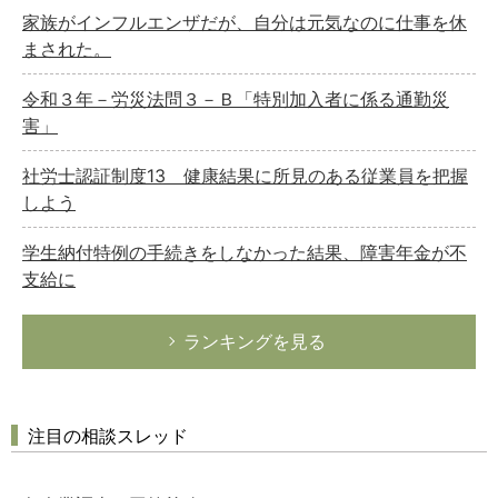
家族がインフルエンザだが、自分は元気なのに仕事を休
まされた。
令和３年－労災法問３－Ｂ「特別加入者に係る通勤災
害」
社労士認証制度13 健康結果に所見のある従業員を把握
しよう
学生納付特例の手続きをしなかった結果、障害年金が不
支給に
ランキングを見る
注目の相談スレッド