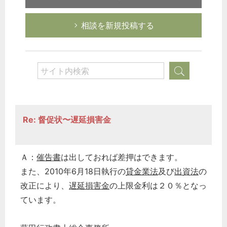
相談を新規投稿する
Re: 督促状〜遅延損害金
Ａ：
催告書
は出しておれば差押はできます。
また、2010年6月18日執行の
貸金業法
及び
出資法
の
改正により、
遅延損害金
の上限金利は２０％となっ
ています。