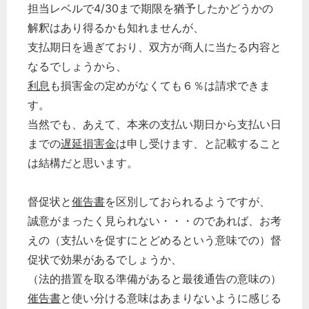
担当レベルで4/30まで期限を猶予したかどうかの
解釈はあり得るかも知れませんが、
支払期日を過ぎており、双方が商人に当たる内容と
なるでしょうから、
利息
も損害金の定めがなくても６％は請求できま
す。
当然でも、あえて、本来の支払い期日から支払い日
までの
遅延損害金
は申し受けます、と記載すること
は結構だと思います。
督促状と
催告書
を区別しておられるようですが、
誠意がまったく見られない・・・のであれば、お考
えの（支払いを促すにとどめるという意味での）督
促状で効果があるでしょうか、
（法的措置を取る準備があると最後通告の意味の）
催告書
と使い分ける意味はあまりないように感じる