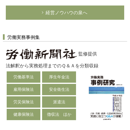
経営ノウハウの泉へ
労働実務事例集
監修提供
法解釈から実務処理までのＱ＆Ａを分類収録
労働基準法
厚生年金法
雇用保険法
安全衛生法
労災保険法
派遣法
健康保険法
徴収法 ほか