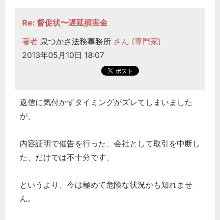
Re: 督促状〜遅延損害金
著者
泉つかさ法務事務所
さん (専門家)
2013年05月10日 18:07
どのカテゴリーに投稿しますか？
選択してください
返信に気付かずタイミングがズレてしまいました
労務管理
が、
税務経理
企業法務
内容証明
で
催告
を行った、会社として取引を中断し
た、だけでは不十分です、
経営の知恵
総務の給湯室
というより、今は極めて危険な状況かも知れませ
秘書のノウハウ
ん。
次へ