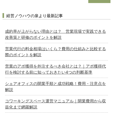
経営ノウハウの泉より最新記事
成約率が上がらない理由とは？ 営業現場で実践できる
改善策と研修のポイントを解説
営業代行の料金相場はいくら？費用の仕組みと比較する
際のポイントを解説
営業のアポ獲得を外注するべき会社とは？｜アポ獲得代
行を検討する前に知っておきたい4つの判断基準
シェアオフィスの開業手順と成功戦略！費用・注意点を
解説
コワーキングスペース運営マニュアル｜開業費用から収
益化まで網羅解説