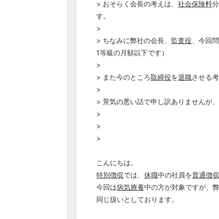
> おそらく会長の考えは、
社会保険料
分
す。
>
> ちなみに弊社の会長、
監査役
、今回問
1等級の月額以下です）
>
> また今のところ
取締役
を
退職
させる考
>
> 景気の悪い話で申し訳ありませんが
>
>
>
こんにちは。
特別徴収
では、
休職
中の社員を
普通徴
今回は
病気療養
中の方が対象ですが、
同じ扱いとしております。