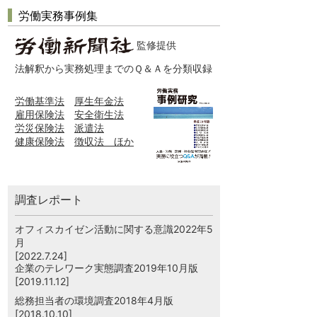
労働実務事例集
監修提供
法解釈から実務処理までのＱ＆Ａを分類収録
労働基準法
厚生年金法
雇用保険法
安全衛生法
労災保険法
派遣法
健康保険法
徴収法 ほか
調査レポート
オフィスカイゼン活動に関する意識2022年5
月
[2022.7.24]
企業のテレワーク実態調査2019年10月版
[2019.11.12]
総務担当者の環境調査2018年4月版
[2018.10.10]