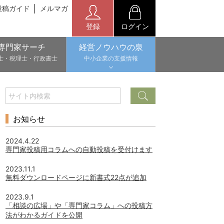
投稿ガイド
メルマガ
登録
ログイン
専門家サーチ
経営ノウハウの泉
士・税理士・行政書士
中小企業の支援情報
お知らせ
2024.4.22
専門家投稿用コラムへの自動投稿を受付けます
2023.11.1
無料ダウンロードページに新書式22点が追加
2023.9.1
「相談の広場」や「専門家コラム」への投稿方
法がわかるガイドを公開