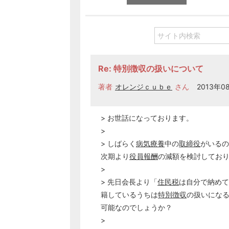
Re: 特別徴収の扱いについて
著者
オレンジｃｕｂｅ
さん
2013年08
> お世話になっております。
>
> しばらく
病気療養
中の
取締役
がいるの
次期より
役員報酬
の減額を検討してお
>
> 先日会長より「
住民税
は自分で納めて
籍しているうちは
特別徴収
の扱いにな
可能なのでしょうか？
>