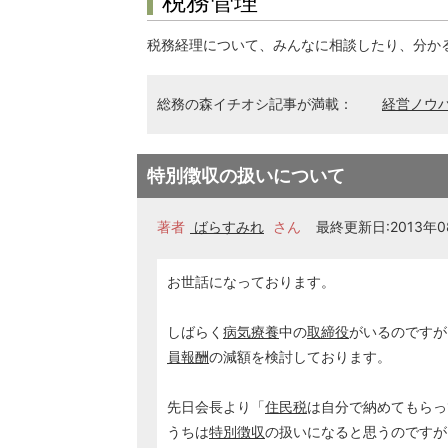
税務管理
税務経理について、みんなに相談したり、分か
総務の森イチオシ記事が満載：
経営ノウ
特別徴収の扱いについて
著者
ばらすみれ
さん
最終更新日:2013年08
お世話になっております。
しばらく
病気療養
中の
取締役
がいるのですが
員報酬
の減額を検討しております。
先日会長より「
住民税
は自分で納めてもらっ
うちは
特別徴収
の扱いになると思うのですが