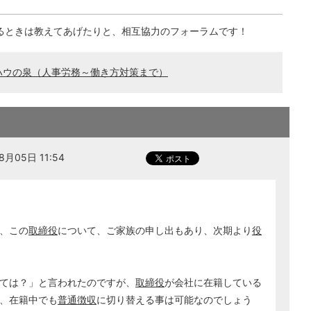
るときは教えてあげたりと、相互協力のフォーラムです！
ハウの泉（人事労務～働き方対策まで）
月05日 11:54
、この
取締役
について、ご家族の申し出もあり、次期より
役
ては？」と言われたのですが、
取締役
が会社に在籍している
、在籍中でも
普通徴収
に切り替える事は可能なのでしょう