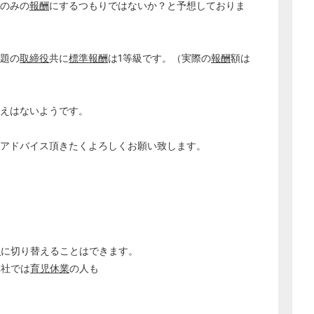
のみの
報酬
にするつもりではないか？と予想しておりま
どのカテゴリーに投稿しますか？
選択してください
題の
取締役
共に
標準報酬
は1等級です。（実際の
報酬
額は
労務管理
税務経理
えはないようです。
企業法務
経営の知恵
、アドバイス頂きたくよろしくお願い致します。
総務の給湯室
秘書のノウハウ
次へ
収
に切り替えることはできます。
弊社では
育児休業
の人も