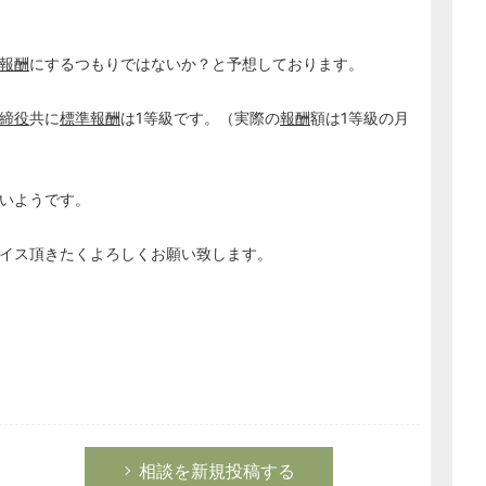
報酬
にするつもりではないか？と予想しております。
締役
共に
標準報酬
は1等級です。（実際の
報酬
額は1等級の月
いようです。
イス頂きたくよろしくお願い致します。
相談を新規投稿する