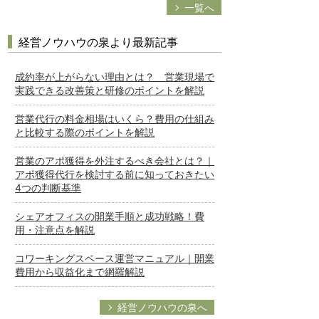
一覧へ
経営ノウハウの泉より最新記事
成約率が上がらない理由とは？ 営業現場で
実践できる改善策と研修のポイントを解説
営業代行の料金相場はいくら？費用の仕組み
と比較する際のポイントを解説
営業のアポ獲得を外注するべき会社とは？｜
アポ獲得代行を検討する前に知っておきたい
4つの判断基準
シェアオフィスの開業手順と成功戦略！費
用・注意点を解説
コワーキングスペース運営マニュアル｜開業
費用から収益化まで網羅解説
経営ノウハウの泉へ