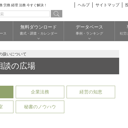
ヘルプ
サイトマップ
総務 労務 経理 法務 今すぐ解決！
無料ダウンロード
データベース
ース
書式・調査・カレンダー
事例・ランキング
社労
の扱いについて
相談の広場
企業法務
経営の知恵
室
秘書のノウハウ