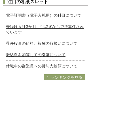
注目の相談スレッド
電子証明書（電子入札用）の科目について
未経験入社3か月、引継ぎなしで決算任され
ています
昇任役員の給料、報酬の取扱いについて
振込料を加算しての引落について
休職中の従業員への賞与支給額について
ランキングを見る