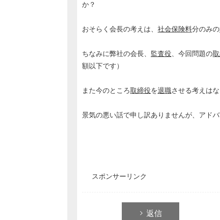
か？
おそらく会長の考えは、
社会保険料
分のみの
ちなみに弊社の会長、
監査役
、今回問題の
取
額以下です）
また今のところ
取締役
を
退職
させる考えはな
景気の悪い話で申し訳ありませんが、アドバ
スポンサーリンク
返信