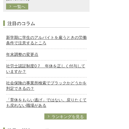
一覧へ
注目のコラム
新学期に学生のアルバイトを雇うときの労働
条件で注意するところ
年末調整の変更点
社労士認証制度0７ 年休を正しく付与して
いますか？
社会保険の事業所検索でブラックかどうかを
判定できるの？
「育休をもらい逃げ」ではない。戻りたくて
も戻れない職場がある
ランキングを見る