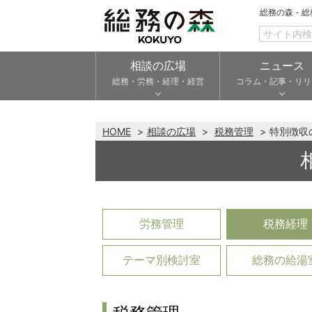
総務の森 - 
相談の広場
ニュース
総務・労務・経理・経営
コラム・記事・リリ
HOME
相談の広場
税務管理
特別徴収
労務管理
税務経理
テーマ別検討室
総務の給湯