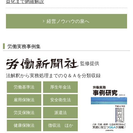
益化まで網羅解説
経営ノウハウの泉へ
労働実務事例集
監修提供
法解釈から実務処理までのＱ＆Ａを分類収録
労働基準法
厚生年金法
雇用保険法
安全衛生法
労災保険法
派遣法
健康保険法
徴収法 ほか