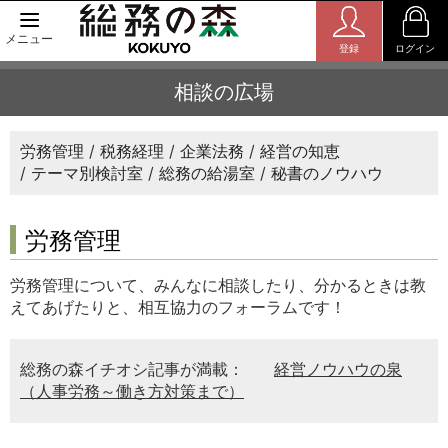
メニュー
登録
ログイン
相談の広場
労務管理
税務経理
企業法務
経営の知恵
テーマ別検討室
総務の給湯室
秘書のノウハウ
労務管理
労務管理について、みんなに相談したり、分かるときは教
えてあげたりと、相互協力のフォーラムです！
総務の森イチオシ記事が満載：
経営ノウハウの泉
（人事労務～働き方対策まで）