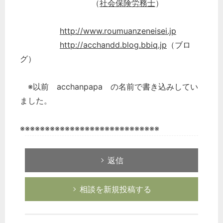
（
社会保険労務士
）
http://www.roumuanzeneisei.jp
http://acchandd.blog.bbiq.jp
（ブロ
グ）
どのカテゴリーに投稿しますか？
選択してください
※以前 acchanpapa の名前で書き込みしてい
労務管理
ました。
税務経理
企業法務
※※※※※※※※※※※※※※※※※※※※※※※※※※※※
経営の知恵
総務の給湯室
返信
秘書のノウハウ
相談を新規投稿する
次へ