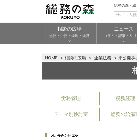
総務の森 - 
相談の広場
ニュース
総務・労務・経理・経営
コラム・記事・リリ
HOME
相談の広場
企業法務
未公開株
労務管理
税務経理
テーマ別検討室
総務の給湯