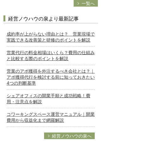
一覧へ
経営ノウハウの泉より最新記事
成約率が上がらない理由とは？ 営業現場で
実践できる改善策と研修のポイントを解説
営業代行の料金相場はいくら？費用の仕組み
と比較する際のポイントを解説
営業のアポ獲得を外注するべき会社とは？｜
アポ獲得代行を検討する前に知っておきたい
4つの判断基準
シェアオフィスの開業手順と成功戦略！費
用・注意点を解説
コワーキングスペース運営マニュアル｜開業
費用から収益化まで網羅解説
経営ノウハウの泉へ