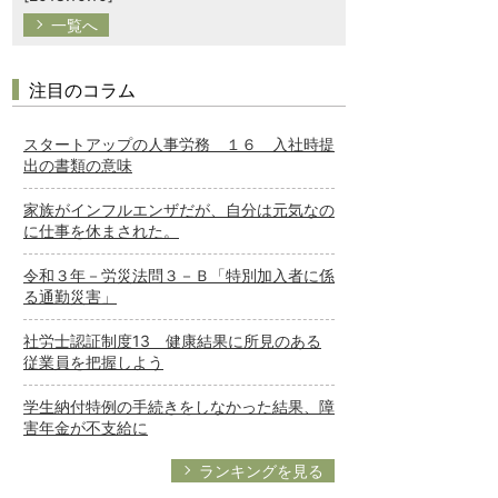
一覧へ
注目のコラム
スタートアップの人事労務 １６ 入社時提
出の書類の意味
家族がインフルエンザだが、自分は元気なの
に仕事を休まされた。
令和３年－労災法問３－Ｂ「特別加入者に係
る通勤災害」
社労士認証制度13 健康結果に所見のある
従業員を把握しよう
学生納付特例の手続きをしなかった結果、障
害年金が不支給に
ランキングを見る