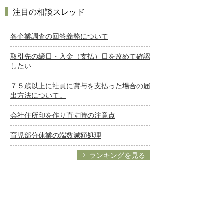
注目の相談スレッド
各企業調査の回答義務について
取引先の締日・入金（支払）日を改めて確認
したい
７５歳以上に社員に賞与を支払った場合の届
出方法について。
会社住所印を作り直す時の注意点
育児部分休業の端数減額処理
ランキングを見る