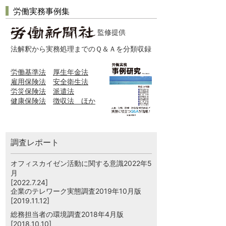
労働実務事例集
監修提供
法解釈から実務処理までのＱ＆Ａを分類収録
労働基準法
厚生年金法
雇用保険法
安全衛生法
労災保険法
派遣法
健康保険法
徴収法 ほか
調査レポート
オフィスカイゼン活動に関する意識2022年5
月
[2022.7.24]
企業のテレワーク実態調査2019年10月版
[2019.11.12]
総務担当者の環境調査2018年4月版
[2018.10.10]