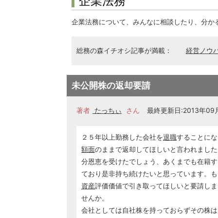
企業法務
企業法務について、みんなに相談したり、分か
総務の森イチオシ記事が満載：
経営ノウ
未公開株の返却要請
著者
たっちぃ
さん
最終更新日:2013年09月2
２５年以上勤務した会社を
退職
することにな
額面
のままで返却してほしいと言われました
分恩恵を受けたでしょう、あくまでも在籍す
ており是非持ち続けたいと思っています。も
資産
評価価値で引き取ってほしいと要請しま
せんか。
会社としては自社株を持っておらずその株は