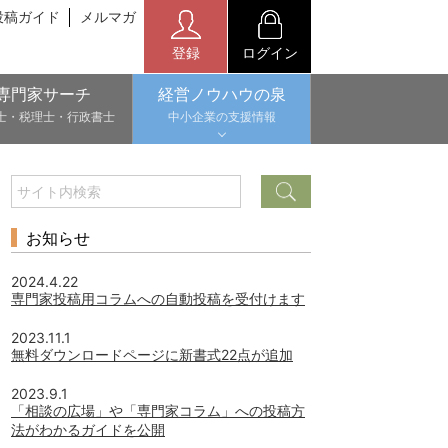
投稿ガイド
メルマガ
登録
ログイン
専門家サーチ
経営ノウハウの泉
士・税理士・行政書士
中小企業の支援情報
お知らせ
2024.4.22
専門家投稿用コラムへの自動投稿を受付けます
2023.11.1
無料ダウンロードページに新書式22点が追加
2023.9.1
「相談の広場」や「専門家コラム」への投稿方
法がわかるガイドを公開