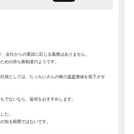
り、会社からの要請に応じる義務はありません。
のための持ち株制度のようです。
どのカテゴリーに投稿しますか？
会社側としては、たっちいさんの株の
資産
価値を低下させ
選択してください
労務管理
税務経理
持ちでないなら、返却をおすすめします。
企業法務
ました。
経営の知恵
私の知る範囲ではないです。
総務の給湯室
秘書のノウハウ