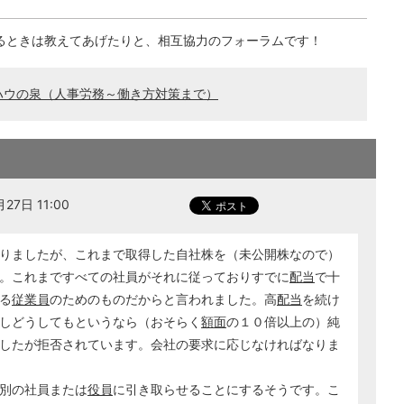
るときは教えてあげたりと、相互協力のフォーラムです！
ハウの泉（人事労務～働き方対策まで）
7日 11:00
りましたが、これまで取得した自社株を（未公開株なので）
。これまですべての社員がそれに従っておりすでに
配当
で十
る
従業員
のためのものだからと言われました。高
配当
を続け
しどうしてもというなら（おそらく
額面
の１０倍以上の）純
したが拒否されています。会社の要求に応じなければなりま
別の社員または
役員
に引き取らせることにするそうです。こ