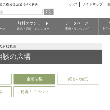
ヘルプ
サイトマップ
総務 労務 経理 法務 今すぐ解決！
無料ダウンロード
データベース
ース
書式・調査・カレンダー
事例・ランキング
社労
の返却要請
相談の広場
企業法務
経営の知恵
室
秘書のノウハウ