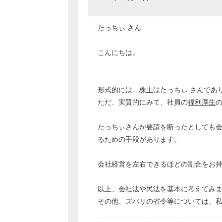
たっちぃ さん
こんにちは。
形式的には、
株主
はたっちぃ さんであ
ただ、実質的にみて、社員の
福利厚生
たっちぃさんが要請を断ったとしても
るための手段があります。
会社経営を左右できるほどの割合をお
以上、
会社法
や
民法
を基本に考えてみ
その他、ズバリの省令等については、