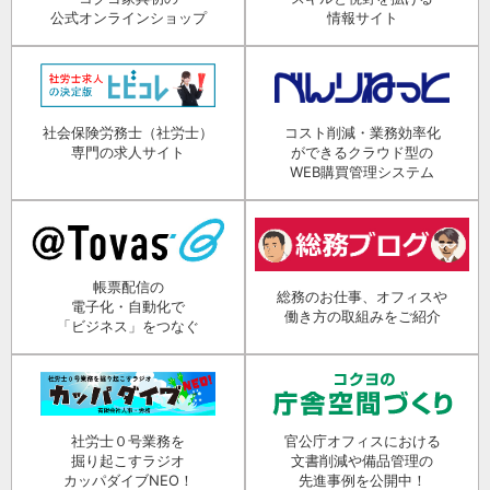
公式オンラインショップ
情報サイト
社会保険労務士（社労士）
コスト削減・業務効率化
専門の求人サイト
ができるクラウド型の
WEB購買管理システム
帳票配信の
総務のお仕事、オフィスや
電子化・自動化で
働き方の取組みをご紹介
「ビジネス」をつなぐ
社労士０号業務を
官公庁オフィスにおける
掘り起こすラジオ
文書削減や備品管理の
カッパダイブNEO！
先進事例を公開中！