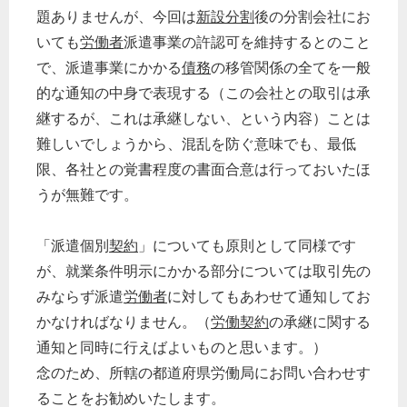
題ありませんが、今回は
新設分割
後の分割会社にお
いても
労働者
派遣事業の許認可を維持するとのこと
で、派遣事業にかかる
債務
の移管関係の全てを一般
的な通知の中身で表現する（この会社との取引は承
継するが、これは承継しない、という内容）ことは
難しいでしょうから、混乱を防ぐ意味でも、最低
限、各社との覚書程度の書面合意は行っておいたほ
うが無難です。
「派遣個別
契約
」についても原則として同様です
が、就業条件明示にかかる部分については取引先の
みならず派遣
労働者
に対してもあわせて通知してお
かなければなりません。（
労働契約
の承継に関する
通知と同時に行えばよいものと思います。）
念のため、所轄の都道府県労働局にお問い合わせす
ることをお勧めいたします。