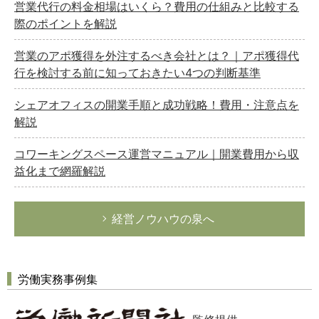
経営の知恵
営業代行の料金相場はいくら？費用の仕組みと比較する
際のポイントを解説
総務の給湯室
秘書のノウハウ
営業のアポ獲得を外注するべき会社とは？｜アポ獲得代
次へ
行を検討する前に知っておきたい4つの判断基準
シェアオフィスの開業手順と成功戦略！費用・注意点を
解説
コワーキングスペース運営マニュアル｜開業費用から収
益化まで網羅解説
経営ノウハウの泉へ
労働実務事例集