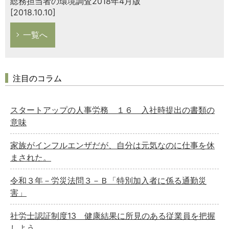
総務担当者の環境調査2018年4月版
[2018.10.10]
一覧へ
注目のコラム
スタートアップの人事労務 １６ 入社時提出の書類の
意味
家族がインフルエンザだが、自分は元気なのに仕事を休
まされた。
令和３年－労災法問３－Ｂ「特別加入者に係る通勤災
害」
社労士認証制度13 健康結果に所見のある従業員を把握
しよう