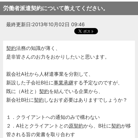
労働者派遣契約について教えてください。
最終更新日:2013年10月02日 09:46
契約
法務の知識が薄く、
是非皆さんのお力をおかりしたいと思います。
親会社A社から人材遣事業を分割して、
新設した子会社B社に
事業承継
する予定なのですが、
既に（A社と）
契約
を結んでいる企業から、
新会社B社に
契約
しなおす必要はありますでしょうか？
１．クライアントへの通知のみで構わない
２．A社とクライアントとの
原契約
から、B社に
契約
が移
管される旨の覚書を取り合わす