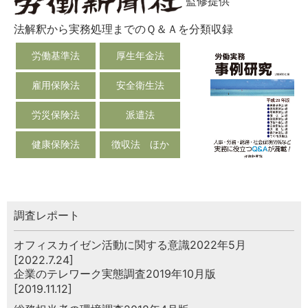
監修提供
法解釈から実務処理までのＱ＆Ａを分類収録
労働基準法
厚生年金法
雇用保険法
安全衛生法
労災保険法
派遣法
健康保険法
徴収法 ほか
調査レポート
オフィスカイゼン活動に関する意識2022年5月
[2022.7.24]
企業のテレワーク実態調査2019年10月版
[2019.11.12]