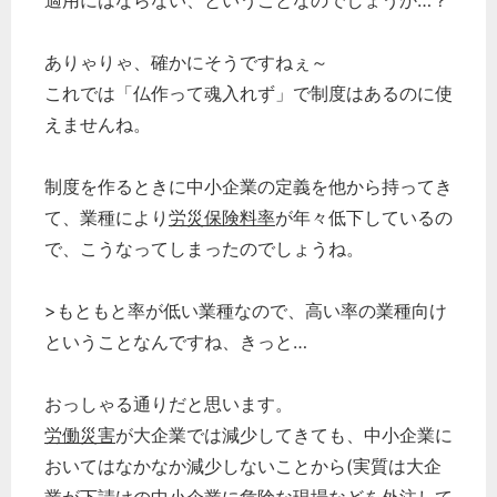
適用にはならない、ということなのでしょうか…？
どのカテゴリーに投稿しますか？
ありゃりゃ、確かにそうですねぇ～
選択してください
これでは「仏作って魂入れず」で制度はあるのに使
えませんね。
労務管理
税務経理
制度を作るときに中小企業の定義を他から持ってき
企業法務
て、業種により
労災保険料率
が年々低下しているの
経営の知恵
で、こうなってしまったのでしょうね。
総務の給湯室
秘書のノウハウ
>もともと率が低い業種なので、高い率の業種向け
次へ
ということなんですね、きっと…
おっしゃる通りだと思います。
労働災害
が大企業では減少してきても、中小企業に
おいてはなかなか減少しないことから(実質は大企