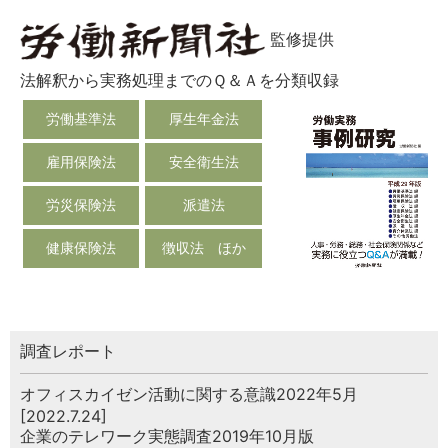
監修提供
法解釈から実務処理までのＱ＆Ａを分類収録
労働基準法
厚生年金法
雇用保険法
安全衛生法
労災保険法
派遣法
健康保険法
徴収法 ほか
調査レポート
オフィスカイゼン活動に関する意識2022年5月
[2022.7.24]
企業のテレワーク実態調査2019年10月版