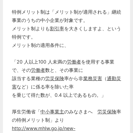
特例メリット制は「メリット制が適用される」継続
事業のうちの中小企業が対象です。
メリット制よりも
割引率
を大きくしますよ、という
特例です。
メリット制の適用条件に、
「20 人以上100 人未満の
労働者
を使用する事業
で、その
労働者
数と、その事業に
該当する業種の
労災保険
率から非
業務災害
（
通勤災
害
など）に係る率を除いた率
を乗じて得た数が、0.4 以上であるもの。」
厚生労働省「
中小事業主
のみなさまへ
労災保険
率
の特例メリット制」より
http://www.mhlw.go.jp/new-