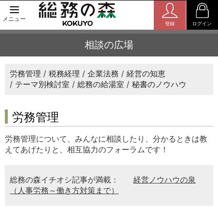
メニュー
登録
ログイン
相談の広場
労務管理
税務経理
企業法務
経営の知恵
テーマ別検討室
総務の給湯室
秘書のノウハウ
労務管理
労務管理について、みんなに相談したり、分かるときは教
えてあげたりと、相互協力のフォーラムです！
総務の森イチオシ記事が満載：
経営ノウハウの泉
（人事労務～働き方対策まで）