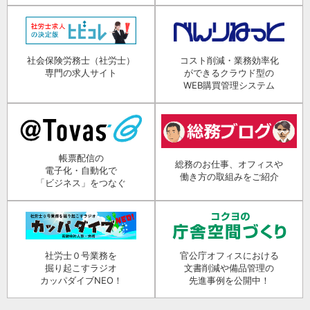
社会保険労務士（社労士）
コスト削減・業務効率化
専門の求人サイト
ができるクラウド型の
WEB購買管理システム
帳票配信の
総務のお仕事、オフィスや
電子化・自動化で
働き方の取組みをご紹介
「ビジネス」をつなぐ
社労士０号業務を
官公庁オフィスにおける
掘り起こすラジオ
文書削減や備品管理の
カッパダイブNEO！
先進事例を公開中！