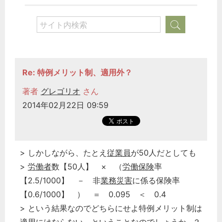
Re: 特例メリット制、適用外？
著者
グレゴリオ
さん
2014年02月22日 09:59
> しかしながら、たとえ
従業員
が50人だとしても
>
労働者
数【50人】 × （
労働保険
率
【2.5/1000】 － 非
業務災害
に係る保険率
【0.6/1000】 ） ＝ 0.095 ＜ 0.4
> という結果なのでどちらにせよ特例メリット制は