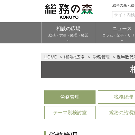
総務の森 - 
相談の広場
ニュース
総務・労務・経理・経営
コラム・記事・リリ
HOME
相談の広場
労務管理
過半数代
労務管理
税務経理
テーマ別検討室
総務の給湯