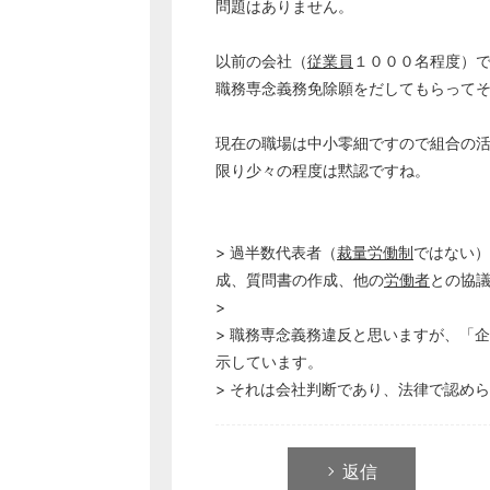
問題はありません。
以前の会社（
従業員
１０００名程度）
職務専念義務免除願をだしてもらって
現在の職場は中小零細ですので組合の
限り少々の程度は黙認ですね。
> 過半数代表者（
裁量労働制
ではない）
成、質問書の作成、他の
労働者
との協
>
> 職務専念義務違反と思いますが、「
示しています。
> それは会社判断であり、法律で認め
返信