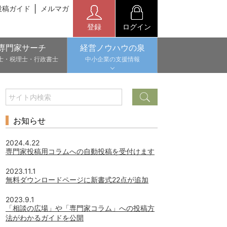
投稿ガイド
メルマガ
登録
ログイン
専門家サーチ
経営ノウハウの泉
士・税理士・行政書士
中小企業の支援情報
お知らせ
2024.4.22
専門家投稿用コラムへの自動投稿を受付けます
2023.11.1
無料ダウンロードページに新書式22点が追加
2023.9.1
「相談の広場」や「専門家コラム」への投稿方
法がわかるガイドを公開