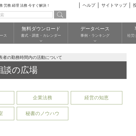
ヘルプ
サイトマップ
総務 労務 経理 法務 今すぐ解決！
無料ダウンロード
データベース
ース
書式・調査・カレンダー
事例・ランキング
社労
表者の勤務時間内の活動について
相談の広場
企業法務
経営の知恵
室
秘書のノウハウ