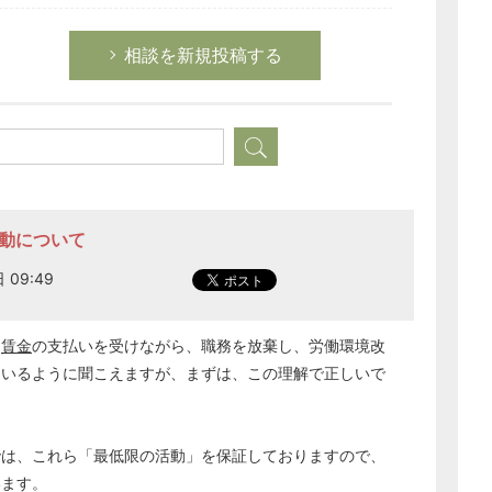
経営の知恵
相談を新規投稿する
総務の給湯室
秘書のノウハウ
次へ
活動について
 09:49
ら
賃金
の支払いを受けながら、職務を放棄し、労働環境改
ているように聞こえますが、まずは、この理解で正しいで
では、これら「最低限の活動」を保証しておりますので、
います。