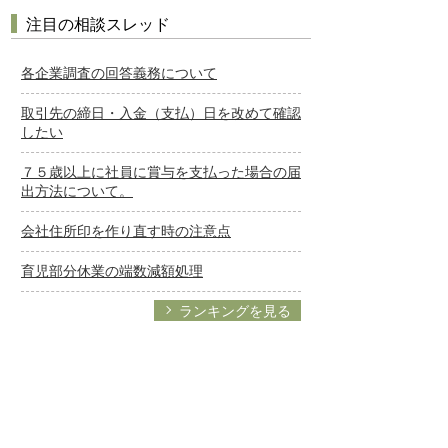
注目の相談スレッド
各企業調査の回答義務について
取引先の締日・入金（支払）日を改めて確認
したい
７５歳以上に社員に賞与を支払った場合の届
出方法について。
会社住所印を作り直す時の注意点
育児部分休業の端数減額処理
ランキングを見る