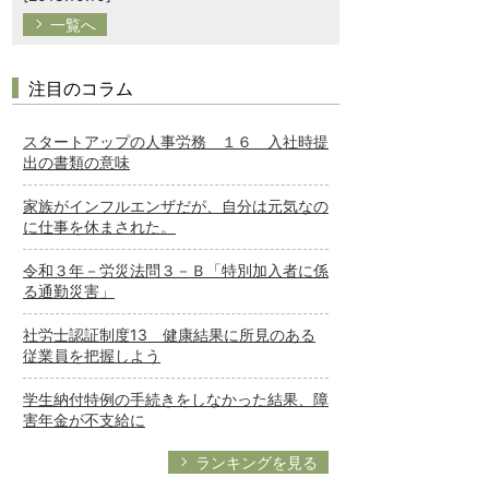
一覧へ
注目のコラム
スタートアップの人事労務 １６ 入社時提
出の書類の意味
家族がインフルエンザだが、自分は元気なの
に仕事を休まされた。
令和３年－労災法問３－Ｂ「特別加入者に係
る通勤災害」
社労士認証制度13 健康結果に所見のある
従業員を把握しよう
学生納付特例の手続きをしなかった結果、障
害年金が不支給に
ランキングを見る