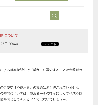
活動について
25日 09:40
約
による
就業時間
中は「業務」に専念することが義務付け
どのカテゴリーに投稿しますか？
選択してください
中の労使交渉や
使用者
との協議は原則許されていません
労務管理
等の時間については、
使用者
からの指示によって作成や協
税務経理
労働時間
として考えるべきではないでしょうか。
企業法務