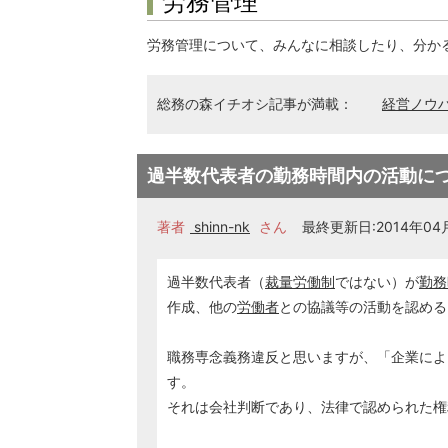
労務管理
労務管理について、みんなに相談したり、分か
総務の森イチオシ記事が満載：
経営ノウ
過半数代表者の勤務時間内の活動に
著者
shinn-nk
さん
最終更新日:2014年04月
過半数代表者（
裁量労働制
ではない）が
勤務
作成、他の
労働者
との協議等の活動を認める
職務専念義務違反と思いますが、「企業によ
す。
それは会社判断であり、法律で認められた権