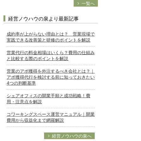
一覧へ
経営ノウハウの泉より最新記事
成約率が上がらない理由とは？ 営業現場で
実践できる改善策と研修のポイントを解説
営業代行の料金相場はいくら？費用の仕組み
と比較する際のポイントを解説
営業のアポ獲得を外注するべき会社とは？｜
アポ獲得代行を検討する前に知っておきたい
4つの判断基準
シェアオフィスの開業手順と成功戦略！費
用・注意点を解説
コワーキングスペース運営マニュアル｜開業
費用から収益化まで網羅解説
経営ノウハウの泉へ