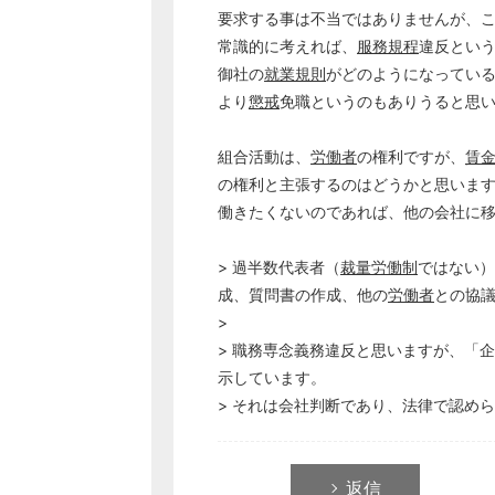
要求する事は不当ではありませんが、
常識的に考えれば、
服務規程
違反とい
御社の
就業規則
がどのようになってい
より
懲戒
免職というのもありうると思
組合活動は、
労働者
の権利ですが、
賃
の権利と主張するのはどうかと思いま
働きたくないのであれば、他の会社に
> 過半数代表者（
裁量労働制
ではない）
成、質問書の作成、他の
労働者
との協
>
> 職務専念義務違反と思いますが、「
示しています。
> それは会社判断であり、法律で認め
返信