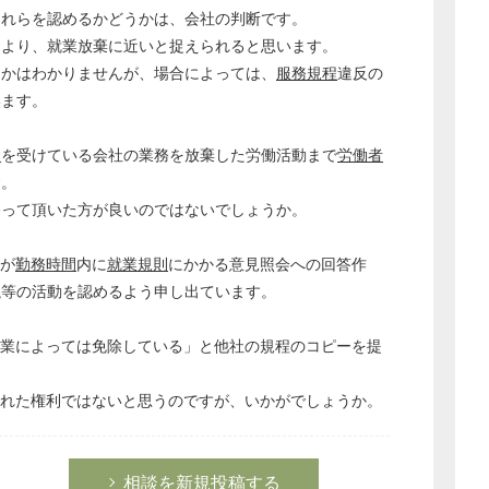
これらを認めるかどうかは、会社の判断です。
うより、就業放棄に近いと捉えられると思います。
るかはわかりませんが、場合によっては、
服務規程
違反の
います。
金
を受けている会社の業務を放棄した労働活動まで
労働者
す。
移って頂いた方が良いのではないでしょうか。
が
勤務時間
内に
就業規則
にかかる意見照会への回答作
議等の活動を認めるよう申し出ています。
企業によっては免除している」と他社の規程のコピーを提
られた権利ではないと思うのですが、いかがでしょうか。
相談を新規投稿する