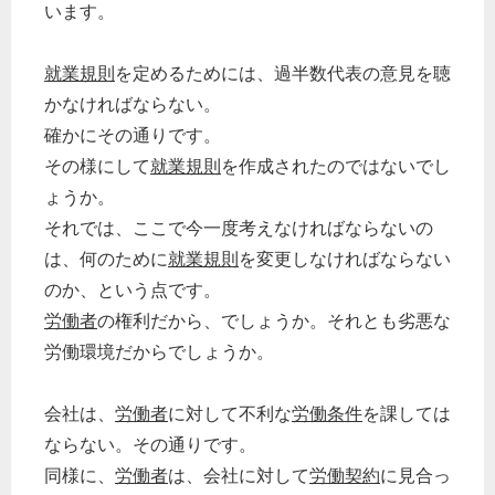
います。
就業規則
を定めるためには、過半数代表の意見を聴
かなければならない。
確かにその通りです。
その様にして
就業規則
を作成されたのではないでし
ょうか。
それでは、ここで今一度考えなければならないの
は、何のために
就業規則
を変更しなければならない
のか、という点です。
労働者
の権利だから、でしょうか。それとも劣悪な
労働環境だからでしょうか。
会社は、
労働者
に対して不利な
労働条件
を課しては
ならない。その通りです。
どのカテゴリーに投稿しますか？
選択してください
同様に、
労働者
は、会社に対して
労働契約
に見合っ