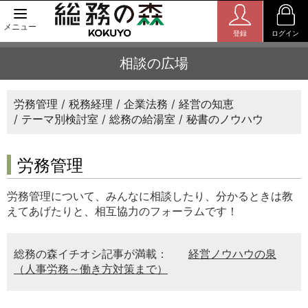
メニュー
登録
ログイン
相談の広場
労務管理
税務経理
企業法務
経営の知恵
テーマ別検討室
総務の給湯室
秘書のノウハウ
労務管理
労務管理について、みんなに相談したり、分かるときは教
えてあげたりと、相互協力のフォーラムです！
総務の森イチオシ記事が満載：
経営ノウハウの泉
（人事労務～働き方対策まで）