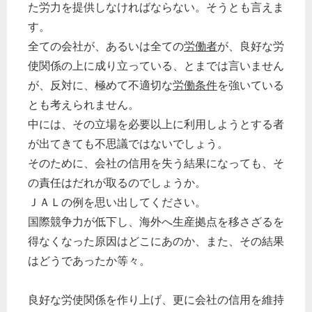
た労力を提供しなければならない。そうとも言えま
労務管理
す。
税務経理
全ての会社が、あるいは全ての
労働者
が、良好な労
企業法務
使関係の上に成り立っている、とまでは言いません
経営の知恵
が、反対に、極めて不適切な
労働条件
を強いている
総務の給湯室
とも考えられません。
中には、その立場を必要以上に利用しようとする者
秘書のノウハウ
が出てきても不思議ではないでしょう。
次へ
そのために、会社の信用を失う結果になっても、そ
の責任はだれが取るのでしょうか。
ＪＡＬの例を思い出してください。
国際競争力が低下し、海外へ生産拠点を移さざるを
得なくなった原因はどこにあのか、また、その結果
はどうであったか等々。
良好な労使関係を作り上げ、更に会社の信用を維持