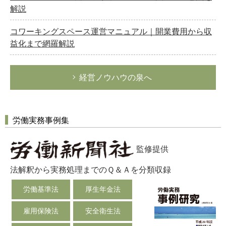
解説
コワーキングスペース運営マニュアル｜開業費用から収
益化まで網羅解説
経営ノウハウの泉へ
労働実務事例集
監修提供
法解釈から実務処理までのＱ＆Ａを分類収録
労働基準法
厚生年金法
雇用保険法
安全衛生法