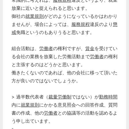
常識的に考えれば、
服務規程
違反というより、就業
放棄に近いと捉えられると思います。
御社の
就業規則
がどのようになっているかはわかり
ませんが、場合によっては、
服務規程
違反のより
懲
戒
免職というのもありうると思います。
組合活動は、
労働者
の権利ですが、
賃金
を受けてい
る会社の業務を放棄した労働活動まで
労働者
の権利
と主張するのはどうかと思います。
働きたくないのであれば、他の会社に移って頂いた
方が良いのではないでしょうか。
> 過半数代表者（
裁量労働制
ではない）が
勤務時間
内に
就業規則
にかかる意見照会への回答作成、質問
書の作成、他の
労働者
との協議等の活動を認めるよ
う申し出ています。