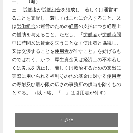
一、二（略）
三
労働者
が
労働組合
を結成し、若しくは運営す
ることを支配し、若しくはこれに介入すること、又
は
労働組合
の運営のための
経費
の支払につき経理上
の援助を与えること。ただし、『
労働者
が
労働時間
中に時間又は
賃金
を失うことなく
使用者
と協議し、
又は交渉することを
使用者
が許すこと』を妨げるも
のではなく、かつ、厚生資金又は経済上の不幸若し
くは災厄を防止し、若しくは救済するための支出に
実際に用いられる福利その他の基金に対する
使用者
の寄附及び最小限の広さの事務所の供与を除くもの
とする。 （以下略、『 』は引用者が付す）
返信