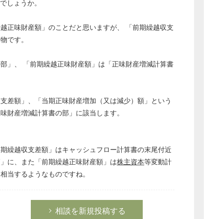
でしょうか。
越正味財産額」のことだと思いますが、 「前期繰越収支
別物です。
部」、 「前期繰越正味財産額」は「正味財産増減計算書
収支差額」、「当期正味財産増加（又は減少）額」という
正味財産増減計算書の部」に該当します。
前期繰越収支差額」はキャッシュフロー計算書の末尾付近
高」に、また「前期繰越正味財産額」は
株主資本
等変動計
に相当するようなものですね。
相談を新規投稿する