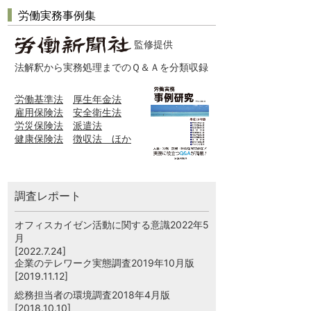
労働実務事例集
監修提供
法解釈から実務処理までのＱ＆Ａを分類収録
労働基準法
厚生年金法
雇用保険法
安全衛生法
労災保険法
派遣法
健康保険法
徴収法 ほか
調査レポート
オフィスカイゼン活動に関する意識2022年5
月
[2022.7.24]
企業のテレワーク実態調査2019年10月版
[2019.11.12]
総務担当者の環境調査2018年4月版
[2018.10.10]