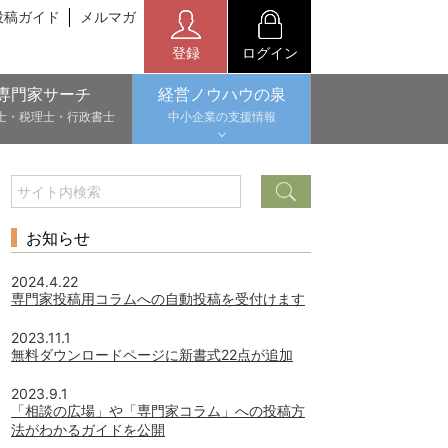
投稿ガイド
メルマガ
登録
ログイン
専門家サーチ
経営ノウハウの泉
士・税理士・行政書士
中小企業の支援情報
お知らせ
2024.4.22
専門家投稿用コラムへの自動投稿を受付けます
2023.11.1
無料ダウンロードページに新書式22点が追加
2023.9.1
「相談の広場」や「専門家コラム」への投稿方
法がわかるガイドを公開