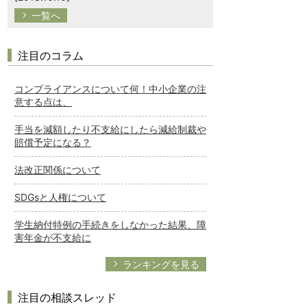
一覧へ
注目のコラム
コンプライアンスについて何！中小企業の注
意する点は、
手当を減額したり不支給にしたら減給制裁や
賠償予定になる？
法改正関係について
SDGsと人権について
学生納付特例の手続きをしなかった結果、障
害年金が不支給に
ランキングを見る
注目の相談スレッド