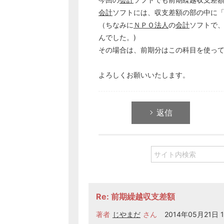
会計
ソフトには、収支差額の部の中に
（ちなみに
ＮＰＯ
法人
の
会計
ソフトで
んでした。)
その場合は、前期分はこの科目を使っ
よろしくお願いいたします。
返信
Re: 前期繰越収支差額
著者
じやまだ
さん
2014年05月21日 1