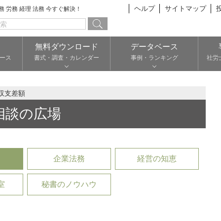
ヘルプ
サイトマップ
総務 労務 経理 法務 今すぐ解決！
無料ダウンロード
データベース
ース
書式・調査・カレンダー
事例・ランキング
社労
収支差額
相談の広場
企業法務
経営の知恵
室
秘書のノウハウ