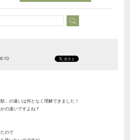
6:10
産額」の違いは何となく理解できました！
どのカテゴリーに投稿しますか？
選択してください
うかの違いですよね？
労務管理
税務経理
いたので
企業法務
額を使いたいのですが