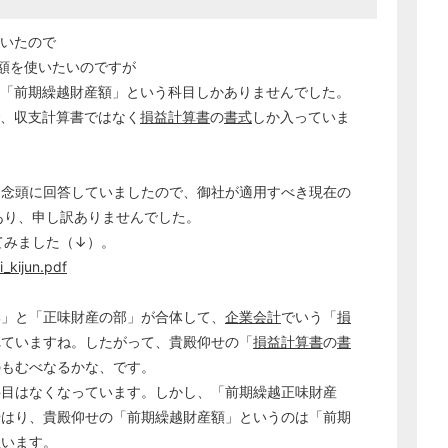
いたので
額を使いたいのですが
「前期繰越財産額」という科目しかありませんでした。
、収支計算書ではなく
損益計算書
の
書式
しか入っていま
を念頭に回答していましたので、御社が適用すべき現在の
あり、申し訳ありませんでした。
てみました（↓）。
_kijun.pdf
部」と「正味財産の部」が合体して、
企業会計
でいう「
損
れていますね。したがって、貴殿仰せの「
損益計算書
の
書
のもむべなるかな、です。
科目はなくなっています。しかし、「前期繰越正味財産
やはり、貴殿仰せの「前期繰越財産額」というのは「前期
思います。