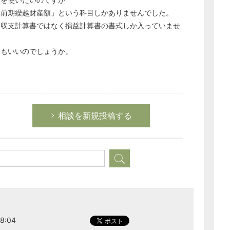
経営の知恵
「前期繰越財産額」という科目しかありませんでした。
、収支計算書ではなく
損益計算書
の
書式
しか入っていませ
総務の給湯室
秘書のノウハウ
てもいいのでしょうか。
次へ
相談を新規投稿する
8:04