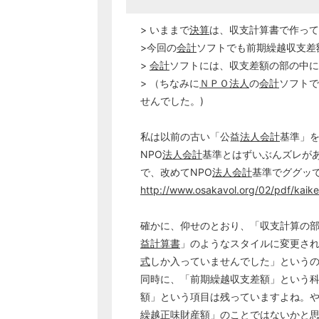
> いままで
決算
は、収支計算書で作って
>今回の
会計
ソフトでも前期繰越収支差
>
会計
ソフトには、収支差額の部の中に
> （ちなみに
ＮＰＯ
法人
の
会計
ソフトで
せんでした。)
私は以前の古い「公益
法人
会計
基準」
NPO
法人
会計
基準とはずいぶんズレが
で、改めてNPO
法人
会計
基準でググッ
http://www.osakavol.org/02/pdf/kaikei
確かに、仰せのとおり、「収支計算の
益計算書
」のようなスタイルに変更さ
式
しか入っていませんでした」という
同時に、「前期繰越収支差額」という
額」という項目は残っていますよね。
繰越正味財産額」のことではないかと