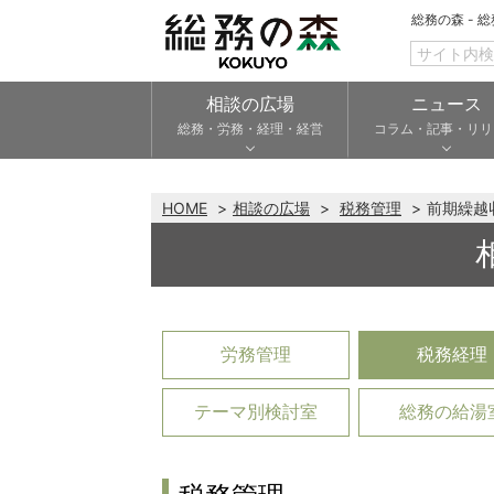
総務の森 - 
相談の広場
ニュース
総務・労務・経理・経営
コラム・記事・リリ
HOME
相談の広場
税務管理
前期繰越
労務管理
税務経理
テーマ別検討室
総務の給湯