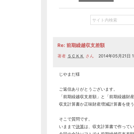
Re: 前期繰越収支差額
著者
ＳＣＫＫ
さん
2014年05月21日 1
じやまだ様
ご返信ありがとうございます。
「前期繰越収支差額」と「前期繰越財
収支計算書か正味財産増減計算書を使
そこで質問です。
いままで
決算
は、収支計算書で作って
今回の
会計
ソフトでも前期繰越収支差