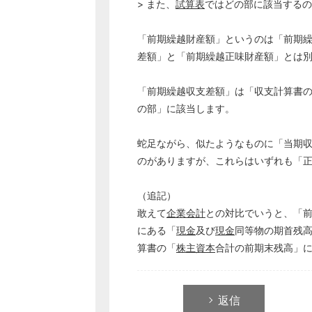
> また、
試算表
ではどの部に該当するの
「前期繰越財産額」というのは「前期繰
差額」と「前期繰越正味財産額」とは
「前期繰越収支差額」は「収支計算書の
の部」に該当します。
蛇足ながら、似たようなものに「当期
のがありますが、これらはいずれも「
（追記）
敢えて
企業会計
との対比でいうと、「
にある「
現金
及び
現金
同等物の期首残
算書の「
株主資本
合計の前期末残高」
返信