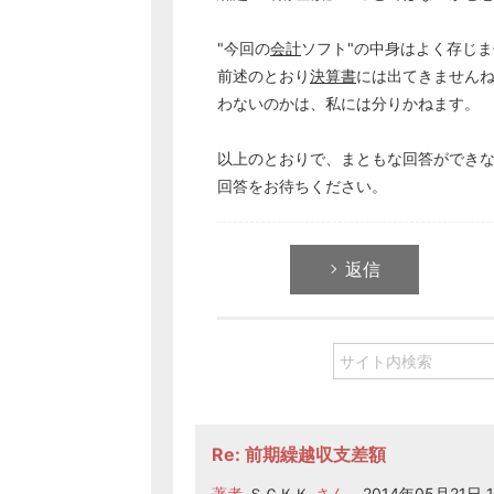
"今回の
会計
ソフト"の中身はよく存じ
前述のとおり
決算書
には出てきません
わないのかは、私には分りかねます。
以上のとおりで、まともな回答ができな
回答をお待ちください。
返信
Re: 前期繰越収支差額
著者
ＳＣＫＫ
さん
2014年05月21日 1