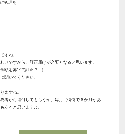
ずに処理を
どのカテゴリーに投稿しますか？
選択してください
いですね。
労務管理
るわけですから、訂正届けが必要となると思います。
税務経理
に金額を赤字で訂正？…）
企業法務
署に聞いてください。
経営の知恵
ありますね。
総務の給湯室
税務署から還付してもらうか、毎月（特例で６か月があ
秘書のノウハウ
法もあると思いますよ。
次へ