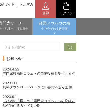
投稿ガイド
メルマガ
登録
ログイン
専門家サーチ
経営ノウハウの泉
士・税理士・行政書士
中小企業の支援情報
お知らせ
2024.4.22
専門家投稿用コラムへの自動投稿を受付けます
2023.11.1
無料ダウンロードページに新書式22点が追加
2023.9.1
「相談の広場」や「専門家コラム」への投稿方
法がわかるガイドを公開