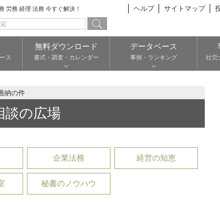
ヘルプ
サイトマップ
総務 労務 経理 法務 今すぐ解決！
無料ダウンロード
データベース
ース
書式・調査・カレンダー
事例・ランキング
社労
過納の件
相談の広場
企業法務
経営の知恵
室
秘書のノウハウ