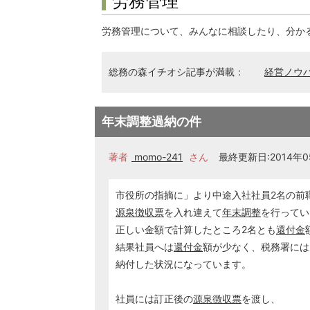
労務管理
労務管理について、みんなに相談したり、分か
総務の森イチオシ記事が満載：
経営ノウ
年末調整過納の件
著者
momo-241
さん
最終更新日:2014年05
市役所の指摘に」より中途入社社員2名の前
源泉徴収票
を入れ違えて
年末調整
を行ってい
正しい金額で計算したところ2名とも
還付金
結果社員へは
還付金
額が少なく、税務署には
納付した状況になっています。
社員には訂正後の
源泉徴収票
を渡し、