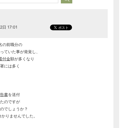
2日 17:01
名の前職分の
っていた事が発覚し、
還付金
額が多くなり
署には多く
告書
を送付
たのですが
いのでしょうか？
分かりませんでした。