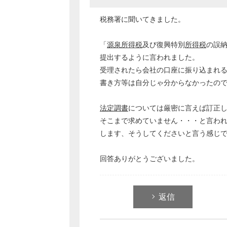
税務署に聞いてきました。
「
源泉所得税
及び復興特別
所得税
の誤
提出するように言われました。
受理されたら会社の口座に振り込まれ
書き方等は自分じゃ分からなかったの
法定調書
については厳密に言えば訂正
そこまで求めていません・・・と言わ
します、そうしてくださいと言う感じ
回答ありがとうございました。
返信