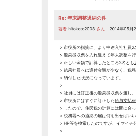
Re: 年末調整過納の件
著者
hitokoto2008
さん
2014年05月2
> 市役所の指摘に」より中途入社社員2
>
源泉徴収票
を入れ違えて
年末調整
を行
> 正しい金額で計算したところ2名とも
> 結果社員へは
還付金
額が少なく、税務
> 納付した状況になっています。
>
> 社員には訂正後の
源泉徴収票
を渡し、
> 市役所にはすぐに訂正した
給与支払報
> したので、
住民税
の計算には間に合っ
> 税務署への過納の届は何を出せばい
> HP等を検索したのですが、イマイチ
>