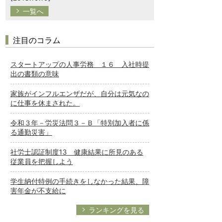
一覧へ
注目のコラム
スタートアップの人事労務 １６ 入社時提
出の書類の意味
家族がインフルエンザだが、自分は元気なの
に仕事を休まされた。
令和３年－労災法問３－Ｂ「特別加入者に係
る通勤災害」
社労士認証制度13 健康結果に所見のある
従業員を把握しよう
学生納付特例の手続きをしなかった結果、障
害年金が不支給に
ランキングを見る