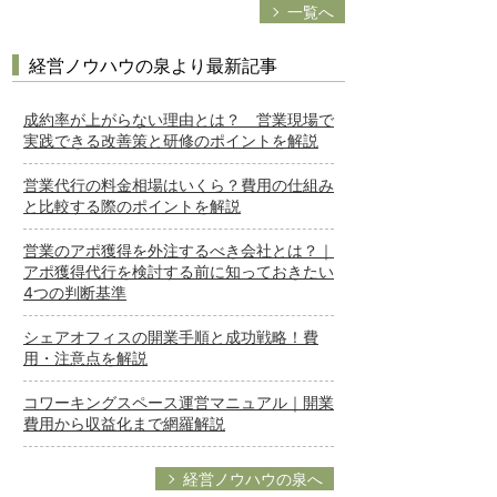
一覧へ
経営ノウハウの泉より最新記事
成約率が上がらない理由とは？ 営業現場で
実践できる改善策と研修のポイントを解説
営業代行の料金相場はいくら？費用の仕組み
と比較する際のポイントを解説
営業のアポ獲得を外注するべき会社とは？｜
アポ獲得代行を検討する前に知っておきたい
4つの判断基準
シェアオフィスの開業手順と成功戦略！費
用・注意点を解説
コワーキングスペース運営マニュアル｜開業
費用から収益化まで網羅解説
経営ノウハウの泉へ