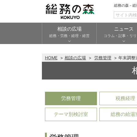
総務の森 - 
相談の広場
ニュース
総務・労務・経理・経営
コラム・記事・リリ
HOME
相談の広場
労務管理
年末調整
労務管理
税務経理
テーマ別検討室
総務の給湯