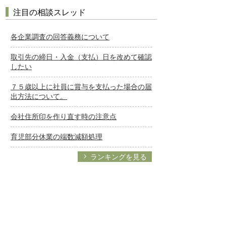
注目の相談スレッド
各企業調査の回答義務について
取引先の締日・入金（支払）日を改めて確認
したい
７５歳以上に社員に賞与を支払った場合の届
出方法について。
会社住所印を作り直す時の注意点
育児部分休業の端数減額処理
ランキングを見る