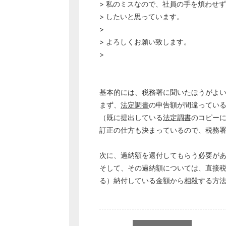
> 私のミスなので、社員の手を煩わせ
> したいと思っています。
>
> よろしくお願い致します。
>
基本的には、税務署に聞いたほうがよ
まず、
法定調書
の申告額が間違ってい
（既に提出している
法定調書
のコピー
訂正の仕方も決まっているので、税務
次に、過納額を還付してもらう必要が
そして、その過納額については、直接
る）納付している金額から
相殺
する方