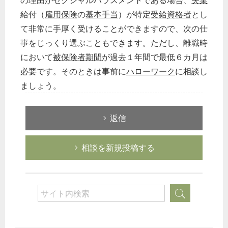
の理由がセクシャルハラスメントである場合、
失業
給付（
雇用保険
の
基本手当
）が特定
受給資格者
とし
て非常に手厚く受けることができますので、次の仕
事をじっくり選ぶこともできます。ただし、離職時
において
被保険者期間
が過去１年間で最低６カ月は
必要です。そのときは事前に
ハローワーク
に相談し
ましょう。
返信
相談を新規投稿する
どのカテゴリーに投稿しますか？
選択してください
労務管理
税務経理
企業法務