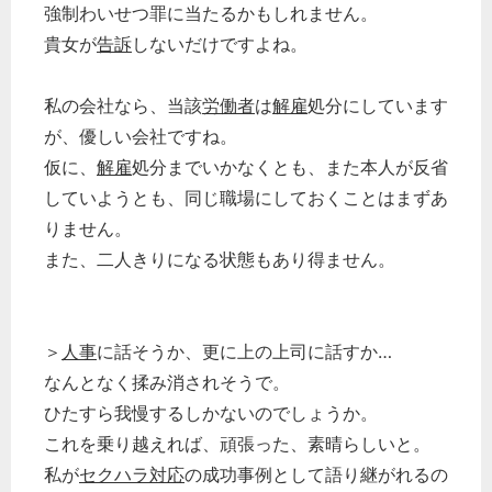
強制わいせつ罪に当たるかもしれません。
貴女が
告訴
しないだけですよね。
私の会社なら、当該
労働者
は
解雇
処分にしています
が、優しい会社ですね。
仮に、
解雇
処分までいかなくとも、また本人が反省
していようとも、同じ職場にしておくことはまずあ
りません。
また、二人きりになる状態もあり得ません。
＞
人事
に話そうか、更に上の上司に話すか…
なんとなく揉み消されそうで。
ひたすら我慢するしかないのでしょうか。
これを乗り越えれば、頑張った、素晴らしいと。
私が
セクハラ対応
の成功事例として語り継がれるの