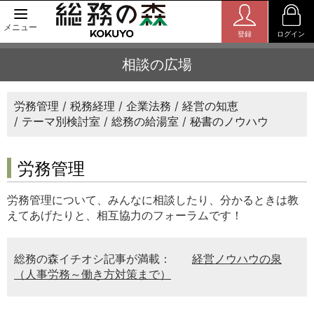
メニュー
登録
ログイン
相談の広場
労務管理
税務経理
企業法務
経営の知恵
テーマ別検討室
総務の給湯室
秘書のノウハウ
労務管理
労務管理について、みんなに相談したり、分かるときは教
えてあげたりと、相互協力のフォーラムです！
総務の森イチオシ記事が満載：
経営ノウハウの泉
（人事労務～働き方対策まで）