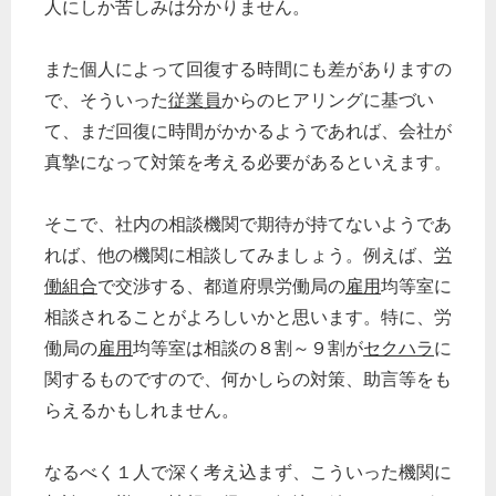
人にしか苦しみは分かりません。
また個人によって回復する時間にも差がありますの
で、そういった
従業員
からのヒアリングに基づい
て、まだ回復に時間がかかるようであれば、会社が
真摯になって対策を考える必要があるといえます。
そこで、社内の相談機関で期待が持てないようであ
れば、他の機関に相談してみましょう。例えば、
労
働組合
で交渉する、都道府県労働局の
雇用
均等室に
相談されることがよろしいかと思います。特に、労
働局の
雇用
均等室は相談の８割～９割が
セクハラ
に
関するものですので、何かしらの対策、助言等をも
らえるかもしれません。
なるべく１人で深く考え込まず、こういった機関に