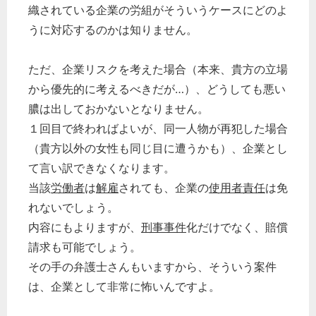
織されている企業の労組がそういうケースにどのよ
うに対応するのかは知りません。
ただ、企業リスクを考えた場合（本来、貴方の立場
から優先的に考えるべきだが…）、どうしても悪い
膿は出しておかないとなりません。
１回目で終わればよいが、同一人物が再犯した場合
（貴方以外の女性も同じ目に遭うかも）、企業とし
て言い訳できなくなります。
当該
労働者
は
解雇
されても、企業の
使用者責任
は免
れないでしょう。
内容にもよりますが、
刑事事件
化だけでなく、賠償
請求も可能でしょう。
その手の弁護士さんもいますから、そういう案件
は、企業として非常に怖いんですよ。