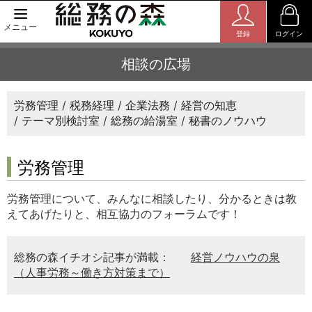
メニュー
登録
ログイン
相談の広場
労務管理
税務経理
企業法務
経営の知恵
テーマ別検討室
総務の給湯室
秘書のノウハウ
労務管理
労務管理について、みんなに相談したり、分かるときは教
えてあげたりと、相互協力のフォーラムです！
総務の森イチオシ記事が満載：
経営ノウハウの泉
（人事労務～働き方対策まで）