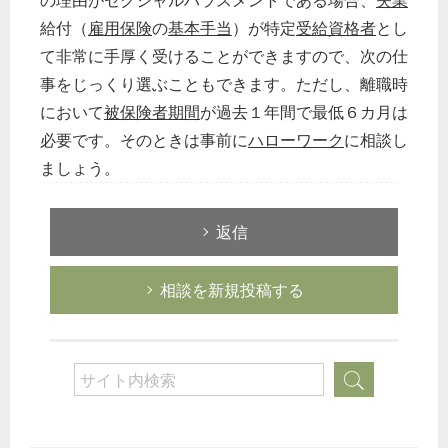
の理由がセクシャルハラスメントである場合、
失業
給付（
雇用保険
の
基本手当
）が特定
受給資格者
とし
て非常に手厚く受けることができますので、次の仕
事をじっくり選ぶこともできます。ただし、離職時
において
被保険者期間
が過去１年間で最低６カ月は
必要です。そのときは事前に
ハローワーク
に相談し
ましょう。
返信
相談を新規投稿する
どのカテゴリーに投稿しますか？
選択してください
労務管理
税務経理
企業法務