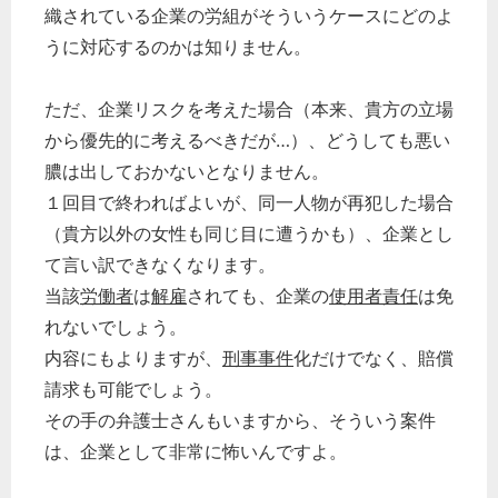
織されている企業の労組がそういうケースにどのよ
うに対応するのかは知りません。
ただ、企業リスクを考えた場合（本来、貴方の立場
から優先的に考えるべきだが…）、どうしても悪い
膿は出しておかないとなりません。
１回目で終わればよいが、同一人物が再犯した場合
（貴方以外の女性も同じ目に遭うかも）、企業とし
て言い訳できなくなります。
当該
労働者
は
解雇
されても、企業の
使用者責任
は免
れないでしょう。
内容にもよりますが、
刑事事件
化だけでなく、賠償
請求も可能でしょう。
その手の弁護士さんもいますから、そういう案件
は、企業として非常に怖いんですよ。