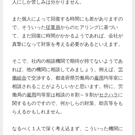
人にしか苦しみは分かりません。
また個人によって回復する時間にも差がありますの
で、そういった
従業員
からのヒアリングに基づい
て、まだ回復に時間がかかるようであれば、会社が
真摯になって対策を考える必要があるといえます。
そこで、社内の相談機関で期待が持てないようであ
れば、他の機関に相談してみましょう。例えば、
労
働組合
で交渉する、都道府県労働局の
雇用
均等室に
相談されることがよろしいかと思います。特に、労
働局の
雇用
均等室は相談の８割～９割が
セクハラ
に
関するものですので、何かしらの対策、助言等をも
らえるかもしれません。
なるべく１人で深く考え込まず、こういった機関に