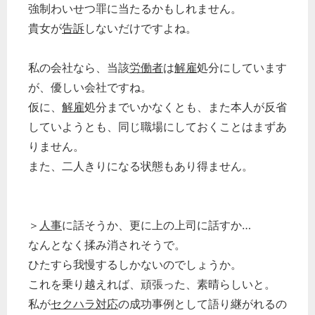
強制わいせつ罪に当たるかもしれません。
貴女が
告訴
しないだけですよね。
私の会社なら、当該
労働者
は
解雇
処分にしています
が、優しい会社ですね。
仮に、
解雇
処分までいかなくとも、また本人が反省
していようとも、同じ職場にしておくことはまずあ
りません。
また、二人きりになる状態もあり得ません。
＞
人事
に話そうか、更に上の上司に話すか…
なんとなく揉み消されそうで。
ひたすら我慢するしかないのでしょうか。
これを乗り越えれば、頑張った、素晴らしいと。
私が
セクハラ対応
の成功事例として語り継がれるの