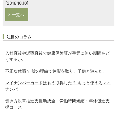
[2018.10.10]
一覧へ
注目のコラム
入社直後や退職直後で健康保険証が手元に無い期間をど
うするか。
不正な休暇？ 嘘の理由で休暇を取り、子供と遊んだ。
マイナンバーカードはもう取得した？ もっと使えるマイ
ナンバー
働き方改革推進支援助成金 労働時間短縮・年休促進支
援コース