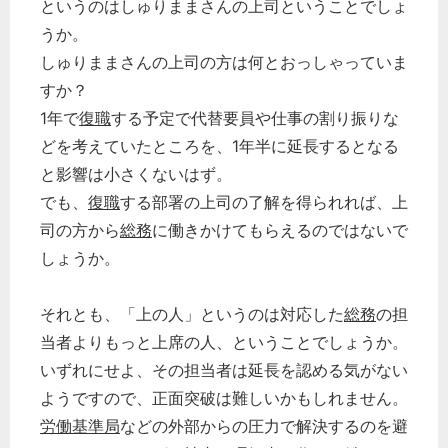
というのはしゅりままさんの上司ということでしょ
うか。
しゅりままさんの上司の方は何とおっしゃっていま
すか？
1年で
復職
する予定で代替要員や仕事の割り振りな
どを考えていたところを、1年半に延長するとなる
と影響は小さくないはず。
でも、
復職
する部署の上司の了解を得られれば、上
司の方から
総務
に働きかけてもらえるのではないで
しょうか。
どのカテゴリーに投稿しますか？
選択してください
それとも、「上の人」というのは対応した
総務
の担
労務管理
当者よりもっと上席の人、ということでしょうか。
いずれにせよ、その担当者は延長を認める気がない
税務経理
ようですので、正面突破は難しいかもしれません。
企業法務
労働基準局
などの外部からの圧力で解決するのを避
経営の知恵