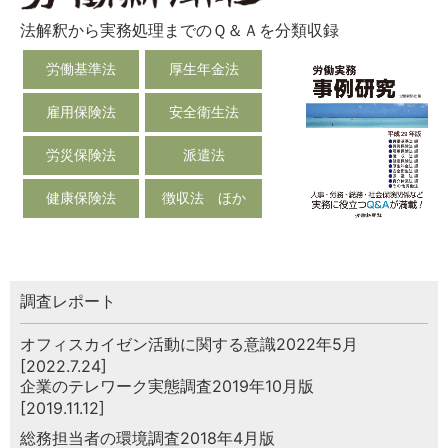
法解釈から実務処理までのＱ＆Ａを分類収録
労働基準法
厚生年金法
雇用保険法
安全衛生法
労災保険法
派遣法
健康保険法
徴収法 ほか
調査レポート
オフィスカイゼン活動に関する意識2022年5月
[2022.7.24]
企業のテレワーク実態調査2019年10月版
[2019.11.12]
総務担当者の環境調査2018年4月版