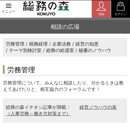
メニュー
登録
ログイン
相談の広場
労務管理
税務経理
企業法務
経営の知恵
テーマ別検討室
総務の給湯室
秘書のノウハウ
労務管理
労務管理について、みんなに相談したり、分かるときは教
えてあげたりと、相互協力のフォーラムです！
総務の森イチオシ記事が満載：
経営ノウハウの泉
（人事労務～働き方対策まで）