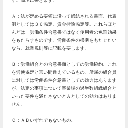
す。簡潔に書きます。
税務経理
企業法務
Ａ：法が定める要領に沿って締結される書面、代表
経営の知恵
例としては
３６協定
、
賃金控除
協定等。これらほと
総務の給湯室
んどは、
労働条件
合意書ではなく
使用者
の
免罰効果
秘書のノウハウ
をもたらすものです。
労働条件
の根拠をもたせたい
次へ
なら、
就業規則
等に記載を要します。
Ｂ：
労働組合
との合意書面としての
労働協約
、これ
を
労使協定
と言い間違えているもの。所属の組合員
に対しては
労働条件
合意書としての効力はあります
が、法定の事項について
事業場
の過半数組織組合と
いった要件を満たさないとＡとしての効力はありま
せん。
Ｃ：ＡＢいずれでもないもの。