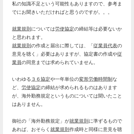
私の知識不足という可能性もありますので、参考ま
でにお聞きいただければと思うのですが。。。
就業規則
については
労使協定
の締結等は必要ないか
と思われます。
就業規則
の作成と届出に際しては、「
従業員代表
の
意見を聴く」必要はありますが、協定書の作成や
従
業員
の同意までは求められていません。
いわゆる
３６協定
や一年単位の
変形労働時間制
な
ど、
労使協定
の締結が求められるものはあります
が、海外勤務規定というものについては聞いたこと
はありません。
御社の「海外勤務規定」が
就業規則
に準ずるもので
あれば、おそらく
就業規則
作成時と同様に意見を聴