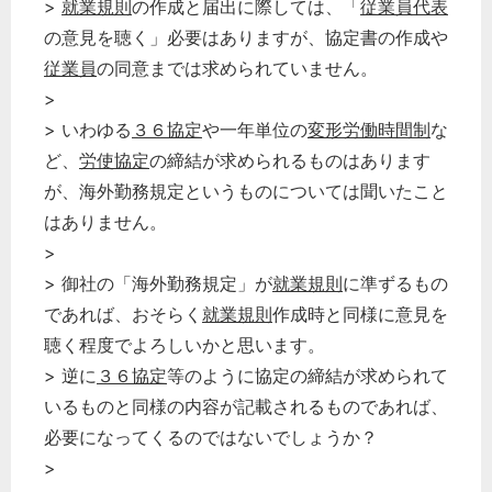
>
就業規則
の作成と届出に際しては、「
従業員代表
の意見を聴く」必要はありますが、協定書の作成や
従業員
の同意までは求められていません。
>
> いわゆる
３６協定
や一年単位の
変形労働時間制
な
ど、
労使協定
の締結が求められるものはあります
が、海外勤務規定というものについては聞いたこと
はありません。
>
> 御社の「海外勤務規定」が
就業規則
に準ずるもの
であれば、おそらく
就業規則
作成時と同様に意見を
聴く程度でよろしいかと思います。
> 逆に
３６協定
等のように協定の締結が求められて
いるものと同様の内容が記載されるものであれば、
必要になってくるのではないでしょうか？
>