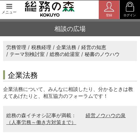
メニュー
登録
ログイン
相談の広場
労務管理
税務経理
企業法務
経営の知恵
テーマ別検討室
総務の給湯室
秘書のノウハウ
企業法務
企業法務について、みんなに相談したり、分かるときは教
えてあげたりと、相互協力のフォーラムです！
総務の森イチオシ記事が満載：
経営ノウハウの泉
（人事労務～働き方対策まで）