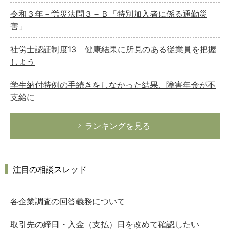
令和３年－労災法問３－Ｂ「特別加入者に係る通勤災
害」
社労士認証制度13 健康結果に所見のある従業員を把握
しよう
学生納付特例の手続きをしなかった結果、障害年金が不
支給に
ランキングを見る
注目の相談スレッド
各企業調査の回答義務について
取引先の締日・入金（支払）日を改めて確認したい