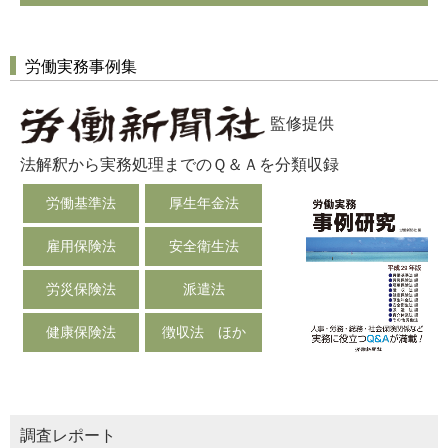
労働実務事例集
監修提供
法解釈から実務処理までのＱ＆Ａを分類収録
労働基準法
厚生年金法
雇用保険法
安全衛生法
労災保険法
派遣法
健康保険法
徴収法 ほか
調査レポート