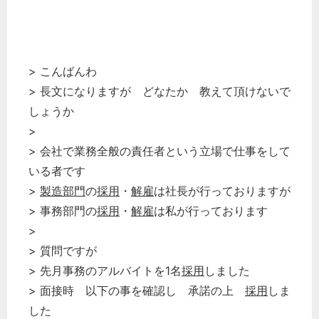
> こんばんわ
> 長文になりますが どなたか 教えて頂けないで
しょうか
>
> 会社で業務全般の責任者という立場で仕事をして
いる者です
>
製造部門
の
採用
・
解雇
は社長が行っておりますが
> 事務部門の
採用
・
解雇
は私が行っております
>
> 質問ですが
> 先月事務のアルバイトを1名
採用
しました
> 面接時 以下の事を確認し 承諾の上
採用
しま
した