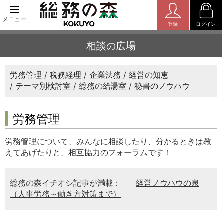
メニュー
登録
ログイン
相談の広場
労務管理
税務経理
企業法務
経営の知恵
テーマ別検討室
総務の給湯室
秘書のノウハウ
労務管理
労務管理について、みんなに相談したり、分かるときは教
えてあげたりと、相互協力のフォーラムです！
総務の森イチオシ記事が満載：
経営ノウハウの泉
（人事労務～働き方対策まで）