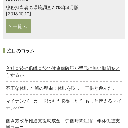
総務担当者の環境調査2018年4月版
[2018.10.10]
一覧へ
注目のコラム
入社直後や退職直後で健康保険証が手元に無い期間をど
うするか。
不正な休暇？ 嘘の理由で休暇を取り、子供と遊んだ。
マイナンバーカードはもう取得した？ もっと使えるマイ
ナンバー
働き方改革推進支援助成金 労働時間短縮・年休促進支
援コース