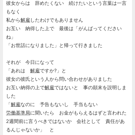
彼女からは 辞めたくない 続けたいという言葉は一言
もなく
私から
解雇
したわけでもありません
お互い 納得した上で 最後は「がんばってください
ね」
「お世話になりました」と帰って行きました
それが 今日になって
「あれは
解雇
ですか?」と
彼女の彼氏という人から問い合わせがありました
お互い納得の上で
解雇
ではないと 事の顛末を説明しま
した
「
解雇
なのに 予告もないし 手当もない
労働基準局
に聞いたら お金がもらえるはずと言われた
2週間前に言うべきではないか 会社として 責任があ
るんじゃないか」 と