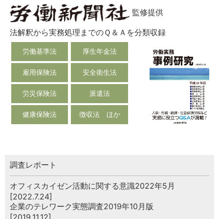
監修提供
法解釈から実務処理までのＱ＆Ａを分類収録
労働基準法
厚生年金法
雇用保険法
安全衛生法
労災保険法
派遣法
健康保険法
徴収法 ほか
調査レポート
オフィスカイゼン活動に関する意識2022年5月
[2022.7.24]
企業のテレワーク実態調査2019年10月版
[2019.11.12]