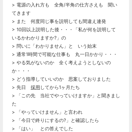
> 電源の入れ方も 全角/半角の仕方さえも 聞い
てきます
> また 何度同じ事を説明しても間違え連発
> 10回以上説明した後・・・「私が何を説明して
いるかわかりますか?」の
> 問いに「わかりません」と いう始末
> 通常1時間で可能な仕事も 丸一日かかり・・・
> やる気がないのか 全く考えようとしないの
か・・・
> どう指導していいのか 思案しておりました
> 先日
採用
してから1ヶ月たち
どのカテゴリーに投稿しますか？
> 「この先 当社でやっていけますか」と聞きまし
選択してください
た
労務管理
> 「やっていけません」と言われ
> 「今日で終りにするの?」と確認したら
税務経理
> 「はい」 との答えでした
企業法務