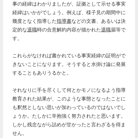
事の経緯はわかりましたが、証拠として示せる事実
経緯はいかがでしょう。例えば、様子見の期間中に
幾度となく指導した
指導書
などの文書、あるいは決
定的な
退職
時の合意解約内容が描かれた
退職
届等で
す。
これらがなければ書かれている事実経緯の証明がで
きないことになります。そうすると水掛け論に発展
することもありうるかと。
それなりに手を尽くして何とかモノになるよう指導
教育された結果が、このような事態となったことに
も釈然としない思いが加わっているのではないでし
ょうか。たしかに辛抱強く努力されたと思います。
しかし残念ながら詰めが甘かったと言わざるを得ま
せん。