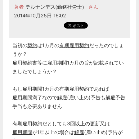
著者
テルナンデス(勤務社労士）
さん
2014年10月25日 16:02
当初の
契約
は1カ月の
有期雇用契約
だったのでしょ
うか？
雇用契約書
等に
雇用期間
1カ月の旨が記載されてい
ましたでしょうか？
もし
雇用期間
1カ月の
有期雇用契約
であれば
雇用期間
満了なので
解雇
(雇い止め)予告も
解雇
予告
手当も必要ありません
有期雇用契約
だとしても3回以上の更新又は
雇用期間
が1年以上の場合は
解雇
(雇い止め)予告が