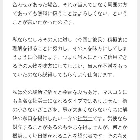
合わせがあった場合、それが当人ではなく周囲の方
であっても無碍に扱うことはよろしくない、という
ことが言いたかったのです。
私ならむしろその人に対し（今回は彼氏）積極的に
理解を得ることに努力し、その人を味方にしてしま
うように心掛けます。つまり当人にとって信用でき
るその人物を味方にしてしまい、当人が不満をもっ
ていたのなら説得してもらうよう仕向けます。
私は公の場所で滔々と弁舌をぶちあげ、マスコミに
も高名な
社労士
になれるタイプではありません。街
の小さないざこざを、事が大きくならないうちに解
決の糸口を提供したい一介の
社労士
です。労使なら
対立することがあるのもやむを得ませんが、何とか
機嫌よく毎日働かれることを望む者です。その考え