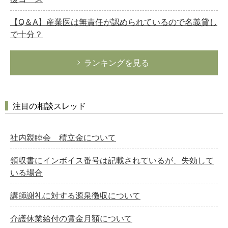
【Q＆A】産業医は無責任が認められているので名義貸し
で十分？
ランキングを見る
注目の相談スレッド
社内親睦会 積立金について
領収書にインボイス番号は記載されているが、失効して
いる場合
講師謝礼に対する源泉徴収について
介護休業給付の賃金月額について