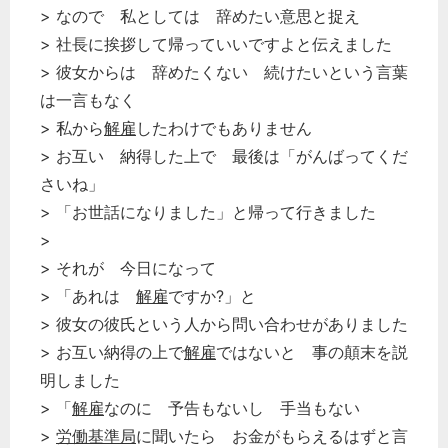
> なので 私としては 辞めたい意思と捉え
経営の知恵
> 社長に挨拶して帰っていいですよと伝えました
総務の給湯室
> 彼女からは 辞めたくない 続けたいという言葉
秘書のノウハウ
は一言もなく
次へ
> 私から
解雇
したわけでもありません
> お互い 納得した上で 最後は「がんばってくだ
さいね」
> 「お世話になりました」と帰って行きました
>
> それが 今日になって
> 「あれは
解雇
ですか?」と
> 彼女の彼氏という人から問い合わせがありました
> お互い納得の上で
解雇
ではないと 事の顛末を説
明しました
> 「
解雇
なのに 予告もないし 手当もない
>
労働基準局
に聞いたら お金がもらえるはずと言