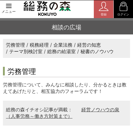
メニュー
登録
ログイン
相談の広場
労務管理
税務経理
企業法務
経営の知恵
テーマ別検討室
総務の給湯室
秘書のノウハウ
労務管理
労務管理について、みんなに相談したり、分かるときは教
えてあげたりと、相互協力のフォーラムです！
総務の森イチオシ記事が満載：
経営ノウハウの泉
（人事労務～働き方対策まで）