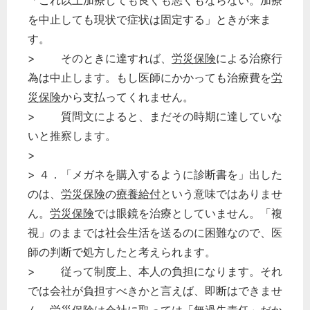
「これ以上加療しても良くも悪くもならない。加療
を中止しても現状で症状は固定する」ときが来ま
す。
> そのときに達すれば、
労災保険
による治療行
為は中止します。もし医師にかかっても治療費を
労
災保険
から支払ってくれません。
> 質問文によると、まだその時期に達していな
いと推察します。
>
> ４．「メガネを購入するように診断書を」出した
のは、
労災保険
の
療養給付
という意味ではありませ
ん。
労災保険
では眼鏡を治療としていません。「複
視」のままでは社会生活を送るのに困難なので、医
師の判断で処方したと考えられます。
> 従って制度上、本人の負担になります。それ
では会社が負担すべきかと言えば、即断はできませ