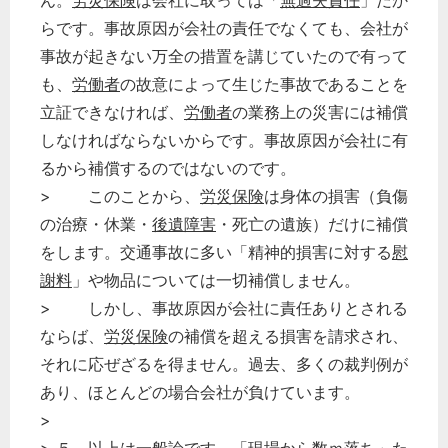
ん。
労災保険
は会社に取っては「
無過失責任
」だか
らです。事故原因が会社の責任でなくても、会社が
事故が起きない万全の措置を講じていたので有って
も、
労働者
の故意によって生じた事故であることを
立証できなければ、
労働者
の業務上の災害には補償
しなければならないからです。事故原因が会社に有
るから補償するのではないのです。
> このことから、
労災保険
は身体の損害（負傷
の治療・休業・
後遺障害
・死亡の遺族）だけに補償
をします。交通事故に多い「精神的損害に対する
慰
謝料
」や物品については一切補償しません。
> しかし、事故原因が会社に責任ありとされる
ならば、
労災保険
の補償を超える損害を請求され、
どのカテゴリーに投稿しますか？
それに応ぜざるを得ません。過去、多くの裁判例が
選択してください
あり、ほとんどの場合会社が負けています。
労務管理
>
税務経理