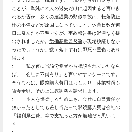
> ５．以上は一般論です。「現場から数ｍ落ち」た
企業法務
ことが、単純に本人の過失だけに起因すると言いき
れるか否か。多くの建設業の類似事故は、転落防止
経営の知恵
柵の不備などが原因になっています。
休業日数
が何
総務の給湯室
日に及んだか不明ですが、事故報告書は遅滞なく提
秘書のノウハウ
出されましたか。
労働基準監督署
が現場検証しなか
次へ
ったでしょうか。数ｍ落下すれば即死～重傷もあり
得ます
> 私が仮に当該
労働者
から相談されていたなら
ば、「会社に不備有り」と言いやすいケースです。
そうなれば、眼鏡購入
費用
はもとより、
休業補償
も
賃金
全額、その上に
慰謝料
を請求します。
> 本人を懐柔するためにも、会社に自己責任が
無かったとしても差し当たって眼鏡購入費は会社の
「
福利厚生費
」等で支払った方が無難だと思いま
す。