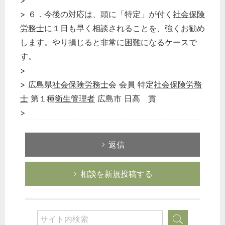
>
> ６．今後の対応は、頭に「特定」が付く
社会保険
労務士
に１日も早く相談されることを、強くお勧め
します。やり損じると非常に困難になるケースで
す。
>
> 広島県
社会保険労務士
会 会員 特定
社会保険労務
士
第１種
衛生管理者
広島市 日高 貢
>
返信
相談を新規投稿する