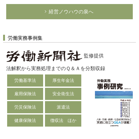
経営ノウハウの泉へ
労働実務事例集
監修提供
法解釈から実務処理までのＱ＆Ａを分類収録
労働基準法
厚生年金法
雇用保険法
安全衛生法
労災保険法
派遣法
健康保険法
徴収法 ほか