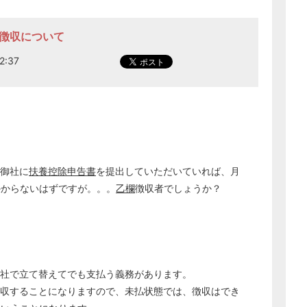
経営の知恵
の徴収について
総務の給湯室
秘書のノウハウ
2:37
次へ
御社に
扶養控除申告書
を提出していただいていれば、月
かからないはずですが。。。
乙欄
徴収者でしょうか？
会社で立て替えてでも支払う義務があります。
徴収することになりますので、未払状態では、徴収はでき