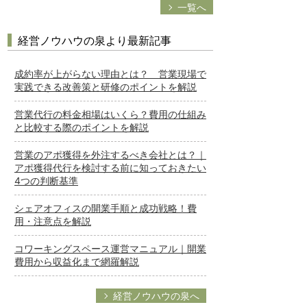
一覧へ
経営ノウハウの泉より最新記事
成約率が上がらない理由とは？ 営業現場で
実践できる改善策と研修のポイントを解説
営業代行の料金相場はいくら？費用の仕組み
と比較する際のポイントを解説
営業のアポ獲得を外注するべき会社とは？｜
アポ獲得代行を検討する前に知っておきたい
4つの判断基準
シェアオフィスの開業手順と成功戦略！費
用・注意点を解説
コワーキングスペース運営マニュアル｜開業
費用から収益化まで網羅解説
経営ノウハウの泉へ