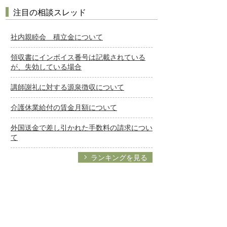
注目の相談スレッド
社内親睦会 積立金について
領収書にインボイス番号は記載されている
が、失効している場合
講師謝礼に対する源泉徴収について
介護休業給付の賃金月額について
外国送金で差し引かれた手数料の請求につい
て
ランキングを見る