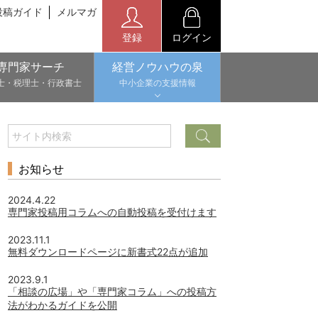
投稿ガイド
メルマガ
登録
ログイン
専門家サーチ
経営ノウハウの泉
士・税理士・行政書士
中小企業の支援情報
お知らせ
2024.4.22
専門家投稿用コラムへの自動投稿を受付けます
2023.11.1
無料ダウンロードページに新書式22点が追加
2023.9.1
「相談の広場」や「専門家コラム」への投稿方
法がわかるガイドを公開