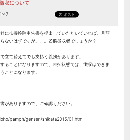
の徴収について
1:47
御社に
扶養控除申告書
を提出していただいていれば、月額
からないはずですが。。。
乙欄
徴収者でしょうか？
社で立て替えてでも支払う義務があります。
収することになりますので、未払状態では、徴収はできま
いうことになります。
引書がありますので、ご確認ください。
anjoho/pamph/gensen/shikata2015/01.htm