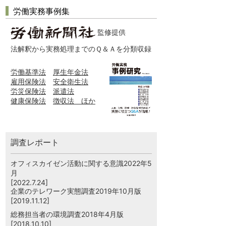
労働実務事例集
監修提供
法解釈から実務処理までのＱ＆Ａを分類収録
労働基準法
厚生年金法
雇用保険法
安全衛生法
労災保険法
派遣法
健康保険法
徴収法 ほか
調査レポート
オフィスカイゼン活動に関する意識2022年5
月
[2022.7.24]
企業のテレワーク実態調査2019年10月版
[2019.11.12]
総務担当者の環境調査2018年4月版
[2018.10.10]