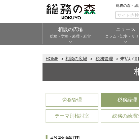
総務の森 - 
相談の広場
ニュース
総務・労務・経理・経営
コラム・記事・リリ
HOME
相談の広場
税務管理
未払い役
労務管理
税務経理
テーマ別検討室
総務の給湯