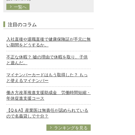
一覧へ
注目のコラム
入社直後や退職直後で健康保険証が手元に無
い期間をどうするか。
不正な休暇？ 嘘の理由で休暇を取り、子供
と遊んだ。
マイナンバーカードはもう取得した？ もっ
と使えるマイナンバー
働き方改革推進支援助成金 労働時間短縮・
年休促進支援コース
【Q＆A】産業医は無責任が認められている
ので名義貸しで十分？
ランキングを見る