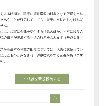
収をする時期は、現実に源泉徴収の対象となる所得を支払
を支払うことが確定していても、現実に支払われなければ
ません。
」には、現実に金銭を交付する行為のほか、元本に繰り入
支払の
債務
が消滅する一切の行為を含みます（基通１８
事業から生ずる利益の配分については、現実に支払ってい
支払ったものとみなされ、源泉徴収をする必要があります
⑤）。
どのカテゴリーに投稿しますか？
相談を新規投稿する
選択してください
労務管理
税務経理
企業法務