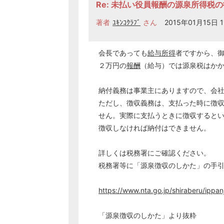
Re: 未払い役員報酬の源泉所得税
著者
ﾕｷﾝｺｸﾗﾌﾞ
さん
2015年01月15日 1
会長であっても
給与所得
者ですから、
２万円の
報酬
（給与）では源泉税はか
納付義務は事業主にありますので、会
ただし、徴収義務は、支払った時に徴
せん。実際に支払うときに徴収すると
徴収しなければ納付はできません。
詳しくは税務署にご確認ください。
税務署等に「源泉徴収のしかた」の手
https://www.nta.go.jp/shiraberu/ipp
「源泉徴収のしかた」より抜粋