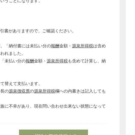
ということになります。
手引書がありますので、ご確認ください。
、「納付書には未払い分の
報酬
金額・
源泉所得税
は含め
言われました。
、「未払い分の
報酬
金額・
源泉所得税
も含めて計算し、納
立て替えて支払います。
会長の
源泉徴収票
の
源泉所得税
欄への内書きは記入しても
家族に不幸があり、現在問い合わせ出来ない状態になって