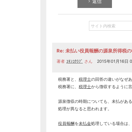
返信
Re: 未払い役員報酬の源泉所得税
著者
ﾕｷﾝｺｸﾗﾌﾞ
さん
2015年01月16日 0
税務署と、
税理士
の回答の違いがなぜ
税務署に、
税理士
から徴収するように
源泉徴収の時期についても、未払があ
処理が異なると思われます。
役員報酬
を
未払金
処理している場合は