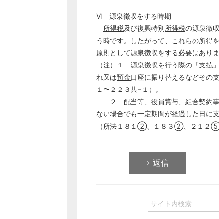
Ⅵ 源泉徴収をする時期
所得税
及び復興特別
所得税
の源泉徴
う時です。したがって、これらの所得
原則として源泉徴収をする必要はあり
（注）１ 源泉徴収を行う際の「支払
れ又は
預金
口座に振り替えるなどその
１〜２２３共−１）。
２
配当
等、
役員賞与
、組合
契約
ない場合でも一定期間が経過した日に
（所法１８１②、１８３②、２１２
返信