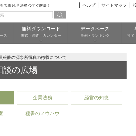
ヘルプ
サイトマップ
総務 労務 経理 法務 今すぐ解決！
無料ダウンロード
データベース
ース
書式・調査・カレンダー
事例・ランキング
社労
員報酬の源泉所得税の徴収について
相談の広場
企業法務
経営の知恵
室
秘書のノウハウ