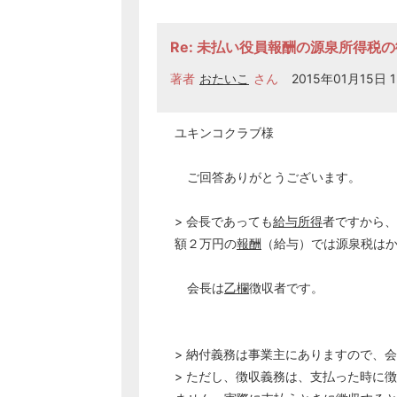
Re: 未払い役員報酬の源泉所得税
著者
おたいこ
さん
2015年01月15日 1
ユキンコクラブ様
ご回答ありがとうございます。
> 会長であっても
給与所得
者ですから、
額２万円の
報酬
（給与）では源泉税は
会長は
乙欄
徴収者です。
> 納付義務は事業主にありますので、
> ただし、徴収義務は、支払った時に