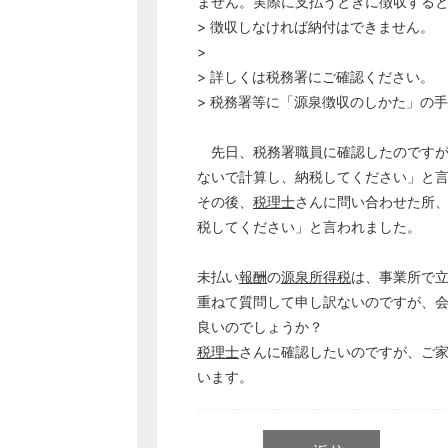
ません。実際に支払うときに徴収する
> 徴収しなければ納付はできません。
>
> 詳しくは税務署にご確認ください。
> 税務署等に「源泉徴収のしかた」の
先日、税務署職員に確認したのですが
ないで計算し、納税してください」と
その後、
税理士
さんに問い合わせた所
税してください」と言われました。
未払い
報酬
の
源泉所得税
は、事業所で
重ねて質問して申し訳ないのですが、
良いのでしょうか？
税理士
さんに確認したいのですが、ご
います。