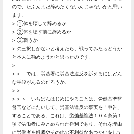
ので、たぶんまだ辞めたくないんじゃないかと思い
ます。
> ①体を壊して辞めるか
> ②体を壊す前に辞めるか
> ③戦うか
> の三択しかないと考えたら、戦ってみたらどうか
と本人に勧めようかと思ったのです。
>
> > では、労基署に労基法違反を訴えるにはどん
な手段があるのだろうか。
> >
> > ＞ いちばんはじめにやることは、労働基準監
督官などにたいして、労基法違反の事実を「申告」
することである。これは、
労働基準法
１０４条第１
項で
労働者
にみとめられた権利であり、それを理由
に
労働者
を
解雇
やその他の不利益なあつかいをして