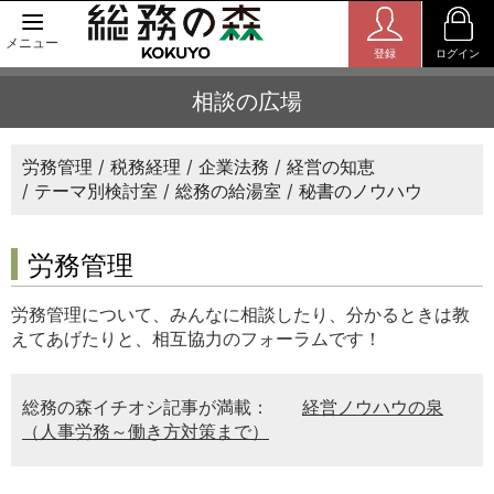
メニュー
登録
ログイン
相談の広場
労務管理
税務経理
企業法務
経営の知恵
テーマ別検討室
総務の給湯室
秘書のノウハウ
労務管理
労務管理について、みんなに相談したり、分かるときは教
えてあげたりと、相互協力のフォーラムです！
総務の森イチオシ記事が満載：
経営ノウハウの泉
（人事労務～働き方対策まで）