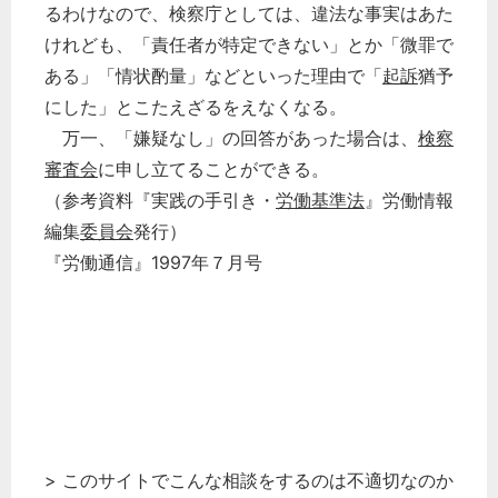
るわけなので、検察庁としては、違法な事実はあた
けれども、「責任者が特定できない」とか「微罪で
ある」「情状酌量」などといった理由で「
起訴
猶予
にした」とこたえざるをえなくなる。
万一、「嫌疑なし」の回答があった場合は、
検察
審査会
に申し立てることができる。
（参考資料『実践の手引き・
労働基準法
』労働情報
編集
委員会
発行）
『労働通信』1997年７月号
> このサイトでこんな相談をするのは不適切なのか