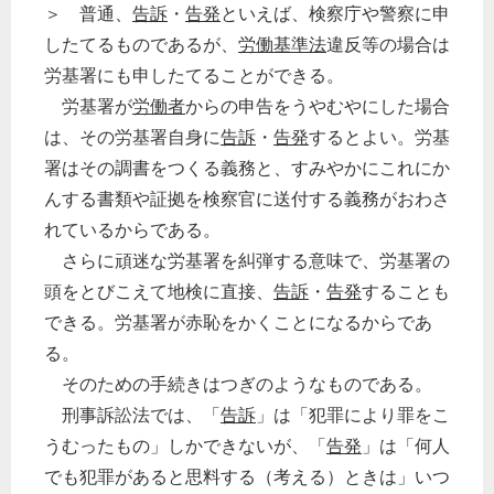
＞ 普通、
告訴
・
告発
といえば、検察庁や警察に申
したてるものであるが、
労働基準法
違反等の場合は
労基署にも申したてることができる。
労基署が
労働者
からの申告をうやむやにした場合
は、その労基署自身に
告訴
・
告発
するとよい。労基
署はその調書をつくる義務と、すみやかにこれにか
んする書類や証拠を検察官に送付する義務がおわさ
れているからである。
さらに頑迷な労基署を糾弾する意味で、労基署の
頭をとびこえて地検に直接、
告訴
・
告発
することも
できる。労基署が赤恥をかくことになるからであ
る。
そのための手続きはつぎのようなものである。
刑事訴訟法では、「
告訴
」は「犯罪により罪をこ
うむったもの」しかできないが、「
告発
」は「何人
でも犯罪があると思料する（考える）ときは」いつ