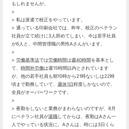
もしれませんが。
>
> 私は派遣で校正をやっています。
> 通っている印刷会社では、昨年、校正のベテラン
社員が立て続けに3人辞めてしまい、今は若手社員
が6人と、中間管理職の男性Aさんがいます。
>
>
労働基準法
では
労働時間
は
週40時間
を基本とし
て、
時間外労働
は週15時間以内とされています
が、他の若手社員も朝10時から21時ないしは22時
頃まで勤務していて、
週休1日
程度しかないので、
全員がオーバーワークです。
>
> 夜勤をしないと業務がまわらないのですが、8月
にベテラン社員が
退職
してからは、夜勤はAさん一
人でやっている状況に。Aさんは、時には3日くら