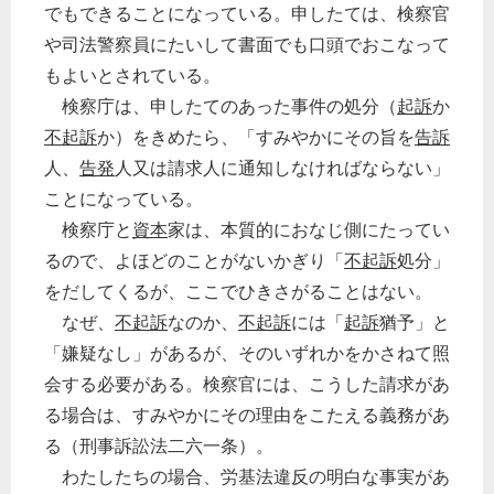
でもできることになっている。申したては、検察官
や司法警察員にたいして書面でも口頭でおこなって
もよいとされている。
検察庁は、申したてのあった事件の処分（
起訴
か
不起訴
か）をきめたら、「すみやかにその旨を
告訴
人、
告発
人又は請求人に通知しなければならない」
ことになっている。
検察庁と
資本
家は、本質的におなじ側にたってい
るので、よほどのことがないかぎり「
不起訴
処分」
をだしてくるが、ここでひきさがることはない。
なぜ、
不起訴
なのか、
不起訴
には「
起訴
猶予」と
「嫌疑なし」があるが、そのいずれかをかさねて照
会する必要がある。検察官には、こうした請求があ
る場合は、すみやかにその理由をこたえる義務があ
る（刑事訴訟法二六一条）。
わたしたちの場合、労基法違反の明白な事実があ