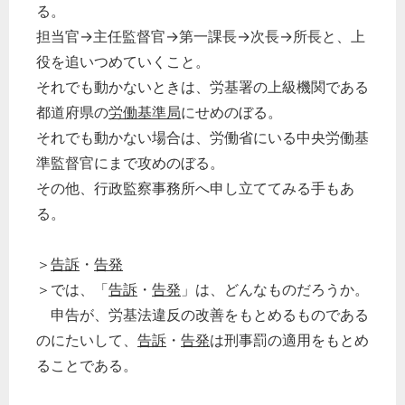
る。
担当官→主任監督官→第一課長→次長→所長と、上
役を追いつめていくこと。
それでも動かないときは、労基署の上級機関である
都道府県の
労働基準局
にせめのぼる。
それでも動かない場合は、労働省にいる中央労働基
準監督官にまで攻めのぼる。
その他、行政監察事務所へ申し立ててみる手もあ
る。
＞
告訴
・
告発
＞では、「
告訴
・
告発
」は、どんなものだろうか。
申告が、労基法違反の改善をもとめるものである
のにたいして、
告訴
・
告発
は刑事罰の適用をもとめ
ることである。