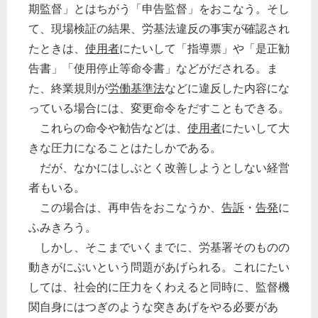
期監督」とはちがう「申告監督」をおこなう。そし
て、現場検証の結果、労基法違反の事実が確認され
たときは、
使用者
にたいして「指導票」や「是正勧
告書」「使用停止等命令書」などがだされる。ま
た、終業規則が
労働基準法
などに違反した内容にな
っている場合には、変更命令をだすこともできる。
これらの命令や勧告などは、
使用者
にたいして大
きな圧力になることはたしかである。
だが、なかにはしぶとく改善しようとしない経営
者もいる。
この場合は、再申告をおこなうか、
告訴
・
告発
に
ふみきろう。
しかし、そこまでいくまでに、労基署そのものの
動きがにぶいという問題があげられる。これにたい
しては、社会的に圧力をくわえると同時に、監督機
関自身にはつぎのような突きあげをやる必要があ