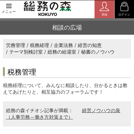
メニュー
登録
ログイン
相談の広場
労務管理
税務経理
企業法務
経営の知恵
テーマ別検討室
総務の給湯室
秘書のノウハウ
税務管理
税務経理について、みんなに相談したり、分かるときは教
えてあげたりと、相互協力のフォーラムです！
総務の森イチオシ記事が満載：
経営ノウハウの泉
（人事労務～働き方対策まで）