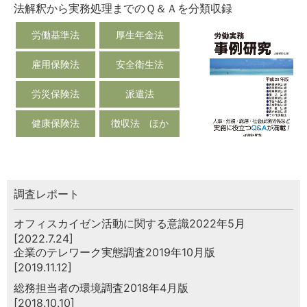
法解釈から実務処理までのＱ＆Ａを分類収録
労働基準法
厚生年金法
雇用保険法
安全衛生法
労災保険法
派遣法
健康保険法
徴収法 ほか
調査レポート
オフィスカイゼン活動に関する意識2022年5月
[2022.7.24]
企業のテレワーク実態調査2019年10月版
[2019.11.12]
総務担当者の環境調査2018年4月版
[2018.10.10]