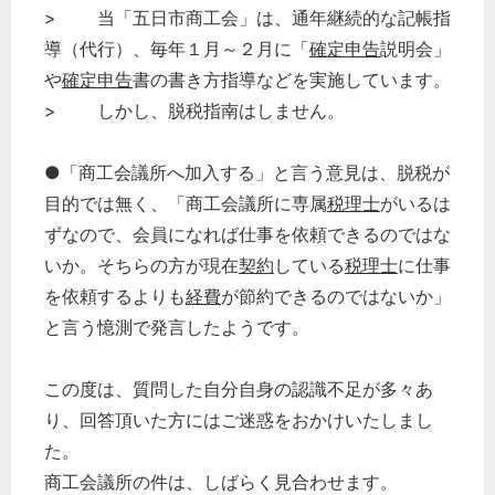
どのカテゴリーに投稿しますか？
> 当「五日市商工会」は、通年継続的な記帳指
選択してください
導（代行）、毎年１月～２月に「
確定申告
説明会」
労務管理
や
確定申告
書の書き方指導などを実施しています。
> しかし、脱税指南はしません。
税務経理
企業法務
●「商工会議所へ加入する」と言う意見は、脱税が
経営の知恵
目的では無く、「商工会議所に専属
税理士
がいるは
総務の給湯室
ずなので、会員になれば仕事を依頼できるのではな
秘書のノウハウ
いか。そちらの方が現在
契約
している
税理士
に仕事
次へ
を依頼するよりも
経費
が節約できるのではないか」
と言う憶測で発言したようです。
この度は、質問した自分自身の認識不足が多々あ
り、回答頂いた方にはご迷惑をおかけいたしまし
た。
商工会議所の件は、しばらく見合わせます。