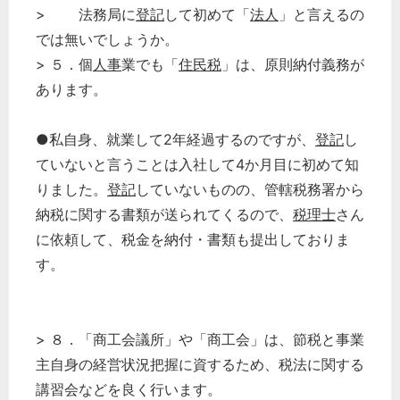
> 法務局に
登記
して初めて「
法人
」と言えるの
では無いでしょうか。
> ５．個
人事
業でも「
住民税
」は、原則納付義務が
あります。
●私自身、就業して2年経過するのですが、
登記
し
ていないと言うことは入社して4か月目に初めて知
りました。
登記
していないものの、管轄税務署から
納税に関する書類が送られてくるので、
税理士
さん
に依頼して、税金を納付・書類も提出しておりま
す。
> ８．「商工会議所」や「商工会」は、節税と事業
主自身の経営状況把握に資するため、税法に関する
講習会などを良く行います。