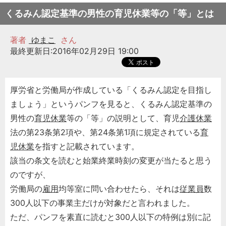
くるみん認定基準の男性の育児休業等の「等」とは
著者
ゆまこ
さん
最終更新日:2016年02月29日 19:00
厚労省と労働局が作成している「くるみん認定を目指し
ましょう」というパンフを見ると、くるみん認定基準の
男性の
育児休業
等の「等」の説明として、育児
介護休業
法の第23条第2項や、第24条第1項に規定されている
育
児休業
を指すと記載されています。
該当の条文を読むと始業終業時刻の変更が当たると思う
のですが、
労働局の
雇用
均等室に問い合わせたら、それは
従業員
数
300人以下の事業主だけが対象だと言われました。
ただ、パンフを素直に読むと300人以下の特例は別に記