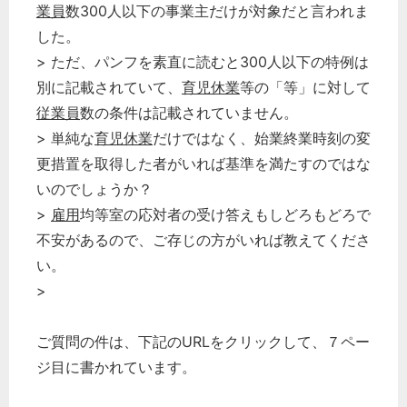
業員
数300人以下の事業主だけが対象だと言われま
した。
> ただ、パンフを素直に読むと300人以下の特例は
別に記載されていて、
育児休業
等の「等」に対して
従業員
数の条件は記載されていません。
> 単純な
育児休業
だけではなく、始業終業時刻の変
更措置を取得した者がいれば基準を満たすのではな
いのでしょうか？
>
雇用
均等室の応対者の受け答えもしどろもどろで
不安があるので、ご存じの方がいれば教えてくださ
い。
>
ご質問の件は、下記のURLをクリックして、７ペー
ジ目に書かれています。