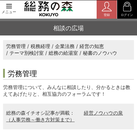
メニュー
登録
ログイン
相談の広場
労務管理
税務経理
企業法務
経営の知恵
テーマ別検討室
総務の給湯室
秘書のノウハウ
労務管理
労務管理について、みんなに相談したり、分かるときは教
えてあげたりと、相互協力のフォーラムです！
総務の森イチオシ記事が満載：
経営ノウハウの泉
（人事労務～働き方対策まで）