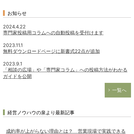
お知らせ
2024.4.22
専門家投稿用コラムへの自動投稿を受付けます
2023.11.1
無料ダウンロードページに新書式22点が追加
2023.9.1
「相談の広場」や「専門家コラム」への投稿方法がわかる
ガイドを公開
一覧へ
どのカテゴリーに投稿しますか？
選択してください
経営ノウハウの泉より最新記事
労務管理
税務経理
成約率が上がらない理由とは？ 営業現場で実践できる
企業法務