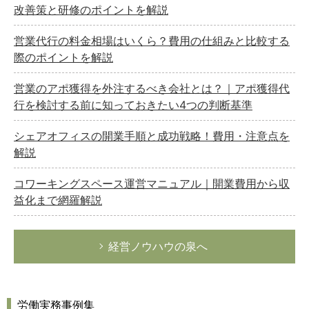
改善策と研修のポイントを解説
経営の知恵
営業代行の料金相場はいくら？費用の仕組みと比較する
総務の給湯室
際のポイントを解説
秘書のノウハウ
次へ
営業のアポ獲得を外注するべき会社とは？｜アポ獲得代
行を検討する前に知っておきたい4つの判断基準
シェアオフィスの開業手順と成功戦略！費用・注意点を
解説
コワーキングスペース運営マニュアル｜開業費用から収
益化まで網羅解説
経営ノウハウの泉へ
労働実務事例集