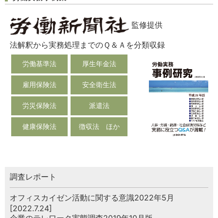
監修提供
法解釈から実務処理までのＱ＆Ａを分類収録
労働基準法
厚生年金法
雇用保険法
安全衛生法
労災保険法
派遣法
健康保険法
徴収法 ほか
調査レポート
オフィスカイゼン活動に関する意識2022年5月
[2022.7.24]
企業のテレワーク実態調査2019年10月版