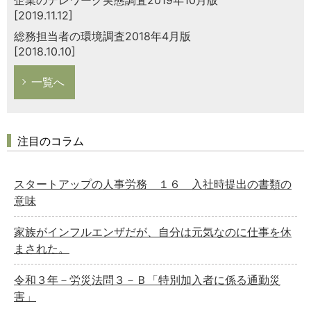
[2019.11.12]
総務担当者の環境調査2018年4月版
[2018.10.10]
一覧へ
注目のコラム
スタートアップの人事労務 １６ 入社時提出の書類の
意味
家族がインフルエンザだが、自分は元気なのに仕事を休
まされた。
令和３年－労災法問３－Ｂ「特別加入者に係る通勤災
害」